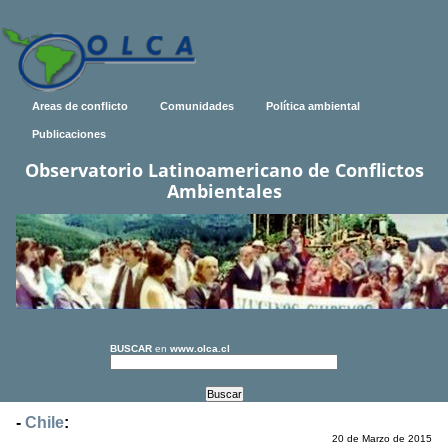
Areas de conflicto
Comunidades
Política ambiental
Publicaciones
Observatorio Latinoamericano de Conflictos
Ambientales
BUSCAR
en
www.olca.cl
-
Chile
:
20 de Marzo de 2015