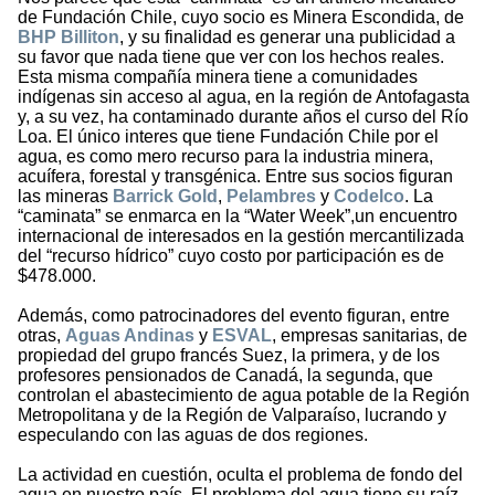
de Fundación Chile, cuyo socio es Minera Escondida, de
BHP Billiton
, y su finalidad es generar una publicidad a
su favor que nada tiene que ver con los hechos reales.
Esta misma compañía minera tiene a comunidades
indígenas sin acceso al agua, en la región de Antofagasta
y, a su vez, ha contaminado durante años el curso del Río
Loa. El único interes que tiene Fundación Chile por el
agua, es como mero recurso para la industria minera,
acuífera, forestal y transgénica. Entre sus socios figuran
las mineras
Barrick Gold
,
Pelambres
y
Codelco
. La
“caminata” se enmarca en la “Water Week”,un encuentro
internacional de interesados en la gestión mercantilizada
del “recurso hídrico” cuyo costo por participación es de
$478.000.
Además, como patrocinadores del evento figuran, entre
otras,
Aguas Andinas
y
ESVAL
, empresas sanitarias, de
propiedad del grupo francés Suez, la primera, y de los
profesores pensionados de Canadá, la segunda, que
controlan el abastecimiento de agua potable de la Región
Metropolitana y de la Región de Valparaíso, lucrando y
especulando con las aguas de dos regiones.
La actividad en cuestión, oculta el problema de fondo del
agua en nuestro país. El problema del agua tiene su raíz