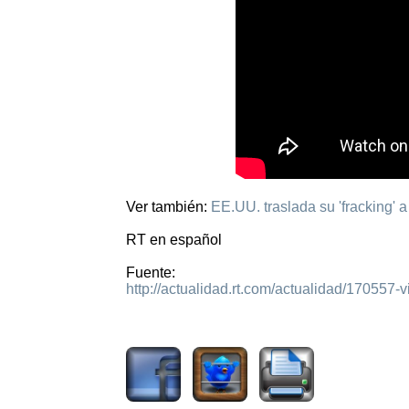
Ver también:
EE.UU. traslada su 'fracking'
RT en español
Fuente:
http://actualidad.rt.com/actualidad/170557-
1930