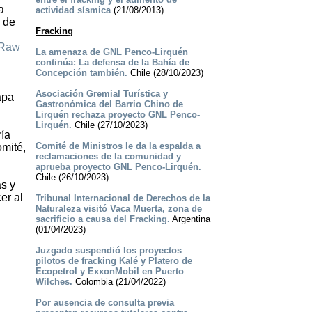
a
actividad sísmica
(21/08/2013)
o de
Fracking
Raw
La amenaza de GNL Penco-Lirquén
continúa: La defensa de la Bahía de
Concepción también.
Chile (28/10/2023)
Asociación Gremial Turística y
apa
Gastronómica del Barrio Chino de
Lirquén rechaza proyecto GNL Penco-
Lirquén.
Chile (27/10/2023)
ría
Comité de Ministros le da la espalda a
omité,
reclamaciones de la comunidad y
aprueba proyecto GNL Penco-Lirquén.
Chile (26/10/2023)
as y
er al
Tribunal Internacional de Derechos de la
Naturaleza visitó Vaca Muerta, zona de
sacrificio a causa del Fracking.
Argentina
(01/04/2023)
Juzgado suspendió los proyectos
pilotos de fracking Kalé y Platero de
Ecopetrol y ExxonMobil en Puerto
Wilches.
Colombia (21/04/2022)
Por ausencia de consulta previa