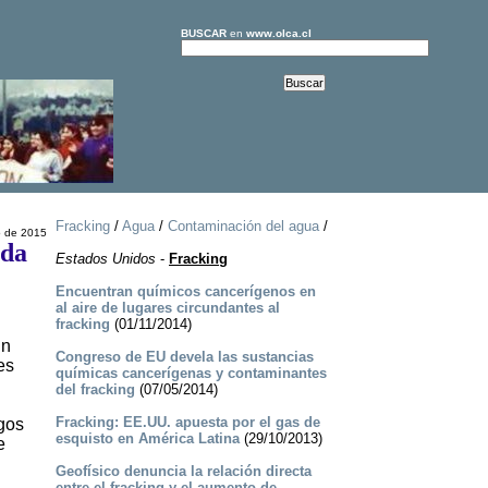
BUSCAR
en
www.olca.cl
Fracking
/
Agua
/
Contaminación del agua
/
o de 2015
ada
Estados Unidos
-
Fracking
Encuentran químicos cancerígenos en
al aire de lugares circundantes al
fracking
(01/11/2014)
in
Congreso de EU devela las sustancias
es
químicas cancerígenas y contaminantes
del fracking
(07/05/2014)
Fracking: EE.UU. apuesta por el gas de
gos
esquisto en América Latina
(29/10/2013)
e
Geofísico denuncia la relación directa
entre el fracking y el aumento de