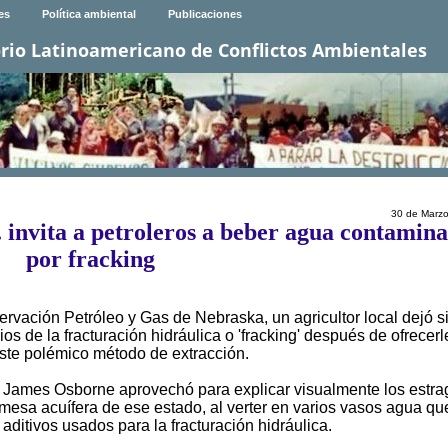
es
Política ambiental
Publicaciones
rio Latinoamericano de Conflictos Ambientales
30 de Marz
 invita a petroleros a beber agua contamin
por fracking
rvación Petróleo y Gas de Nebraska, un agricultor local dejó s
os de la fracturación hidráulica o 'fracking' después de ofrecerl
te polémico método de extracción.
r James Osborne aprovechó para explicar visualmente los estra
a mesa acuífera de ese estado, al verter en varios vasos agua qu
aditivos usados para la fracturación hidráulica.