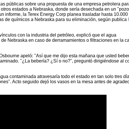
ias públicas sobre una propuesta de una empresa petrolera par
 de otros estados a Nebraska, donde sería desechada en un "poz
n informe, la Terex Energy Corp planea trasladar hasta 10.000
das de químicos a Nebraska para su eliminación, según publica
ínculos con la industria del petróleo, explicó que el agua
o de Nebraska en caso de derramamientos o filtraciones en la c
 Osbourne apeló: "Así que me dijo esta mañana que usted bebe
taminado. "¿La bebería? ¿Sí o no?", preguntó dirigiéndose al c
gua contaminada atravesaría todo el estado en tan solo tres dí
ones". Acto seguido dejó los vasos en la mesa antes de agradec