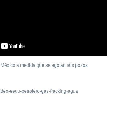
 a México a medida que se agotan sus pozos
video-eeuu-petrolero-gas-fracking-agua