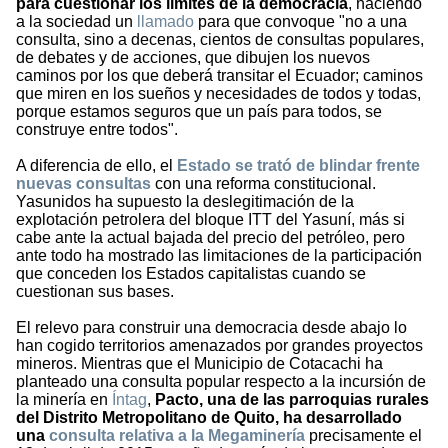
para cuestionar los límites de la democracia
, haciendo
a la sociedad un
llamado
para que convoque "no a una
consulta, sino a decenas, cientos de consultas populares,
de debates y de acciones, que dibujen los nuevos
caminos por los que deberá transitar el Ecuador; caminos
que miren en los sueños y necesidades de todos y todas,
porque estamos seguros que un país para todos, se
construye entre todos".
A diferencia de ello, el
Estado se trató de blindar frente
nuevas consultas
con una reforma constitucional.
Yasunidos ha supuesto la deslegitimación de la
explotación petrolera del bloque ITT del Yasuní, más si
cabe ante la actual bajada del precio del petróleo, pero
ante todo ha mostrado las limitaciones de la participación
que conceden los Estados capitalistas cuando se
cuestionan sus bases.
El relevo para construir una democracia desde abajo lo
han cogido territorios amenazados por grandes proyectos
mineros. Mientras que el Municipio de Cotacachi ha
planteado una consulta popular respecto a la incursión de
la minería en
Íntag
,
Pacto, una de las parroquias rurales
del Distrito Metropolitano de Quito, ha desarrollado
una
consulta relativa a la Megaminería
precisamente el