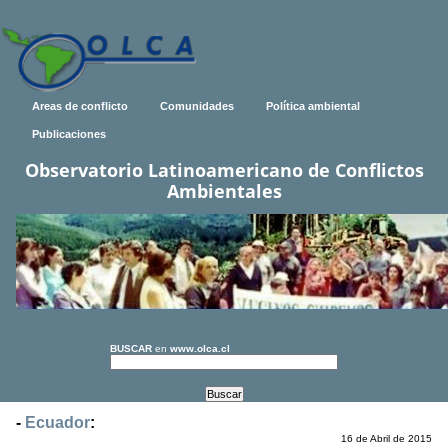
Areas de conflicto
Comunidades
Política ambiental
Publicaciones
Observatorio Latinoamericano de Conflictos
Ambientales
BUSCAR
en
www.olca.cl
-
Ecuador
:
16 de Abril de 2015