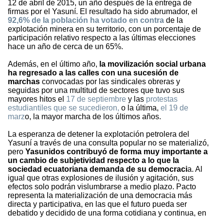
12 de abril de 2015, un año después de la entrega de
firmas por el Yasuní. El resultado ha sido abrumador, el
92,6% de la población ha votado en contra
de la
explotación minera en su territorio, con un porcentaje de
participación relativo respecto a las últimas elecciones
hace un año de cerca de un 65%.
Además, en el último año,
la movilización social urbana
ha regresado a las calles con una sucesión de
marchas
convocadas por las sindicales obreras y
seguidas por una multitud de sectores que tuvo sus
mayores hitos el
17 de septiembre
y las
protestas
estudiantiles que se sucedieron,
o la última,
el 19 de
marz
o, la mayor marcha de los últimos años.
La esperanza de detener la explotación petrolera del
Yasuní a través de una consulta popular no se materializó,
pero
Yasunidos contribuyó de forma muy importante a
un cambio de subjetividad respecto a lo que la
sociedad ecuatoriana demanda de su democraci
a. Al
igual que otras explosiones de ilusión y agitación, sus
efectos solo podrán vislumbrarse a medio plazo. Pacto
representa la materialización de una democracia más
directa y participativa, en las que el futuro pueda ser
debatido y decidido de una forma cotidiana y continua, en