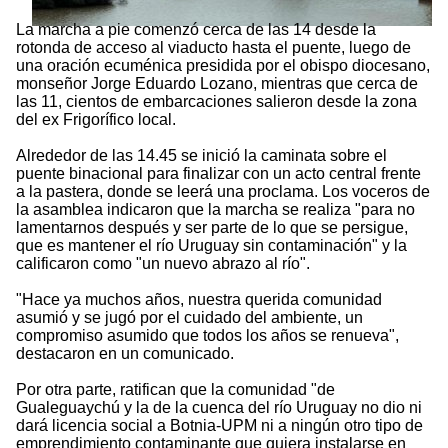
La marcha a pie comenzó cerca de las 14 desde la
rotonda de acceso al viaducto hasta el puente, luego de
una oración ecuménica presidida por el obispo diocesano,
monseñor Jorge Eduardo Lozano, mientras que cerca de
las 11, cientos de embarcaciones salieron desde la zona
del ex Frigorífico local.
Alrededor de las 14.45 se inició la caminata sobre el
puente binacional para finalizar con un acto central frente
a la pastera, donde se leerá una proclama. Los voceros de
la asamblea indicaron que la marcha se realiza "para no
lamentarnos después y ser parte de lo que se persigue,
que es mantener el río Uruguay sin contaminación" y la
calificaron como "un nuevo abrazo al río".
"Hace ya muchos años, nuestra querida comunidad
asumió y se jugó por el cuidado del ambiente, un
compromiso asumido que todos los años se renueva",
destacaron en un comunicado.
Por otra parte, ratifican que la comunidad "de
Gualeguaychú y la de la cuenca del río Uruguay no dio ni
dará licencia social a Botnia-UPM ni a ningún otro tipo de
emprendimiento contaminante que quiera instalarse en