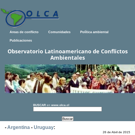
Areas de conflicto
Comunidades
Política ambiental
Publicaciones
Observatorio Latinoamericano de Conflictos
Ambientales
BUSCAR
en
www.olca.cl
-
Argentina
-
Uruguay
:
26 de Abril de 2015