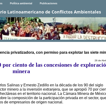
es
Política ambiental
Publicaciones
rio Latinoamericano de Conflictos Ambientales
encia privatizadora, con permiso para explotar las siete mi
26 de Abri
 por ciento de las concesiones de exploraci
minera
los Salinas y Ernesto Zedillo en la década de los 90 del siglo
tor minero a la inversión extranjera, que se apropió 70 por cie
ectáreas en el territorio nacional. La Cámara Minera de Méxic
bre la composición de la participación privada en el sector, que
os de empresarios de origen nacional.