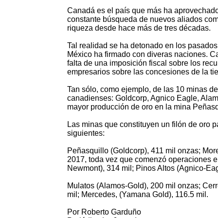
Canadá es el país que más ha aprovechado l
constante búsqueda de nuevos aliados come
riqueza desde hace más de tres décadas.
Tal realidad se ha detonado en los pasados
México ha firmado con diveras naciones. C
falta de una imposición fiscal sobre los rec
empresarios sobre las concesiones de la tie
Tan sólo, como ejemplo, de las 10 minas d
canadienses: Goldcorp, Agnico Eagle, Ala
mayor producción de oro en la mina Peñasq
Las minas que constituyen un filón de oro p
siguientes:
Peñasquillo (Goldcorp), 411 mil onzas; Mor
2017, toda vez que comenzó operaciones en 
Newmont), 314 mil; Pinos Altos (Agnico-Eagl
Mulatos (Alamos-Gold), 200 mil onzas; Cerr
mil; Mercedes, (Yamana Gold), 116.5 mil.
Por Roberto Garduño