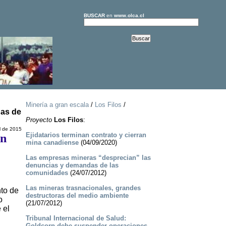
BUSCAR
en
www.olca.cl
Minería a gran escala
/
Los Filos
/
nas de
Proyecto
Los Filos
:
l de 2015
Ejidatarios terminan contrato y cierran
ón
mina canadiense
(04/09/2020)
Las empresas mineras “desprecian” las
denuncias y demandas de las
comunidades
(24/07/2012)
Las mineras trasnacionales, grandes
nto de
destructoras del medio ambiente
o
(21/07/2012)
 el
Tribunal Internacional de Salud:
Goldcorp debe suspender operaciones