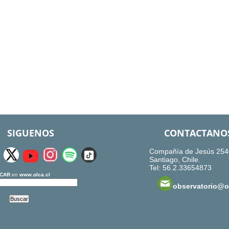
SIGUENOS
CONTACTANO
Compañía de Jesús 254
Santiago, Chile.
Tel: 56.2.33654873
CAR
en
www.olca.cl
observatorio@ol