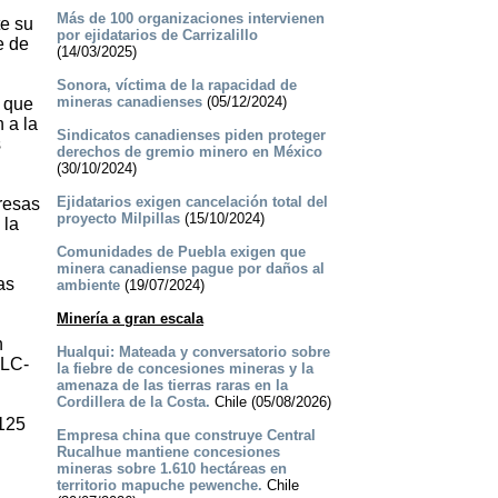
Más de 100 organizaciones intervienen
te su
por ejidatarios de Carrizalillo
e de
(14/03/2025)
Sonora, víctima de la rapacidad de
mineras canadienses
(05/12/2024)
s que
 a la
Sindicatos canadienses piden proteger
s
derechos de gremio minero en México
(30/10/2024)
Ejidatarios exigen cancelación total del
resas
proyecto Milpillas
(15/10/2024)
 la
Comunidades de Puebla exigen que
minera canadiense pague por daños al
as
ambiente
(19/07/2024)
Minería a gran escala
n
Hualqui: Mateada y conversatorio sobre
PLC-
la fiebre de concesiones mineras y la
amenaza de las tierras raras en la
Cordillera de la Costa.
Chile (05/08/2026)
 125
Empresa china que construye Central
Rucalhue mantiene concesiones
mineras sobre 1.610 hectáreas en
territorio mapuche pewenche.
Chile