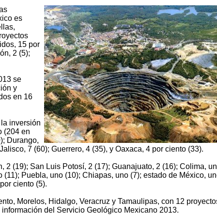
mas
xico es
llas,
proyectos
idos, 15 por
ón, 2 (5);
2013 se
ión y
idos en 16
la inversión
o (204 en
0); Durango,
Jalisco, 7 (60); Guerrero, 4 (35), y Oaxaca, 4 por ciento (33).
, 2 (19); San Luis Potosí, 2 (17); Guanajuato, 2 (16); Colima, u
no (11); Puebla, uno (10); Chiapas, uno (7); estado de México, un
por ciento (5).
nto, Morelos, Hidalgo, Veracruz y Tamaulipas, con 12 proyecto
e información del Servicio Geológico Mexicano 2013.