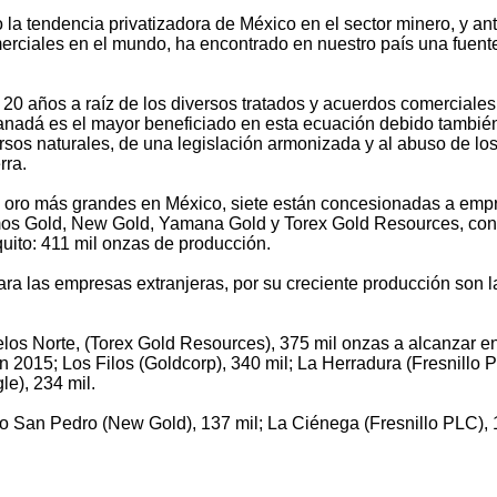
a tendencia privatizadora de México en el sector minero, y an
rciales en el mundo, ha encontrado en nuestro país una fuent
 20 años a raíz de los diversos tratados y acuerdos comerciale
anadá es el mayor beneficiado en esta ecuación debido también
ursos naturales, de una legislación armonizada y al abuso de lo
rra.
e oro más grandes en México, siete están concesionadas a emp
mos Gold, New Gold, Yamana Gold y Torex Gold Resources, con
uito: 411 mil onzas de producción.
ara las empresas extranjeras, por su creciente producción son l
elos Norte, (Torex Gold Resources), 375 mil onzas a alcanzar e
2015; Los Filos (Goldcorp), 340 mil; La Herradura (Fresnillo 
e), 234 mil.
o San Pedro (New Gold), 137 mil; La Ciénega (Fresnillo PLC),