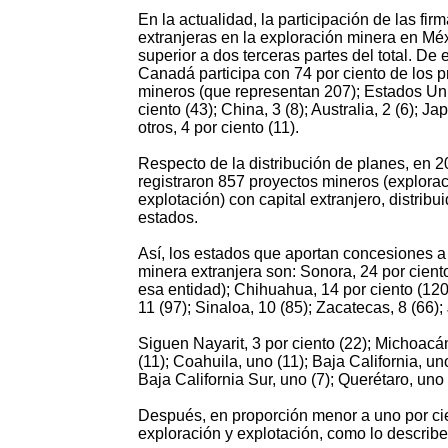
En la actualidad, la participación de las fir
extranjeras en la exploración minera en Mé
superior a dos terceras partes del total. De e
Canadá participa con 74 por ciento de los 
mineros (que representan 207); Estados Un
ciento (43); China, 3 (8); Australia, 2 (6); Jap
otros, 4 por ciento (11).
Respecto de la distribución de planes, en 
registraron 857 proyectos mineros (explorac
explotación) con capital extranjero, distribu
estados.
Así, los estados que aportan concesiones a 
minera extranjera son: Sonora, 24 por cient
esa entidad); Chihuahua, 14 por ciento (12
11 (97); Sinaloa, 10 (85); Zacatecas, 8 (66); 
Siguen Nayarit, 3 por ciento (22); Michoacán
(11); Coahuila, uno (11); Baja California, u
Baja California Sur, uno (7); Querétaro, uno 
Después, en proporción menor a uno por cie
exploración y explotación, como lo describ