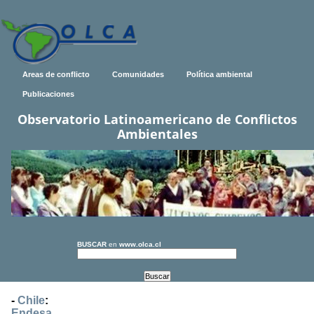
Areas de conflicto
Comunidades
Política ambiental
Publicaciones
Observatorio Latinoamericano de Conflictos
Ambientales
BUSCAR
en
www.olca.cl
-
Chile
:
Endesa