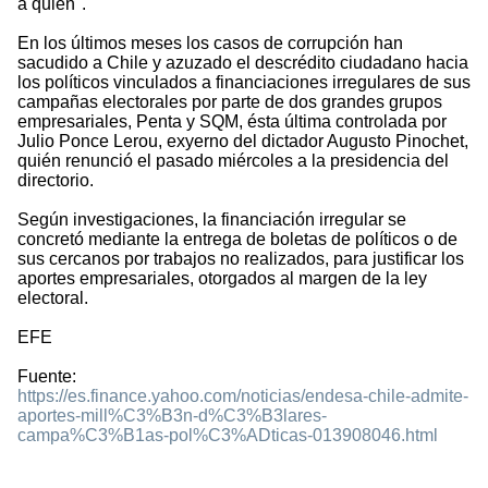
a quién".
En los últimos meses los casos de corrupción han
sacudido a Chile y azuzado el descrédito ciudadano hacia
los políticos vinculados a financiaciones irregulares de sus
campañas electorales por parte de dos grandes grupos
empresariales, Penta y SQM, ésta última controlada por
Julio Ponce Lerou, exyerno del dictador Augusto Pinochet,
quién renunció el pasado miércoles a la presidencia del
directorio.
Según investigaciones, la financiación irregular se
concretó mediante la entrega de boletas de políticos o de
sus cercanos por trabajos no realizados, para justificar los
aportes empresariales, otorgados al margen de la ley
electoral.
EFE
Fuente:
https://es.finance.yahoo.com/noticias/endesa-chile-admite-
aportes-mill%C3%B3n-d%C3%B3lares-
campa%C3%B1as-pol%C3%ADticas-013908046.html
2079