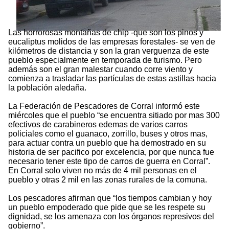
Las horrorosas montañas de chip -que son los pinos y
eucaliptus molidos de las empresas forestales- se ven de
kilómetros de distancia y son la gran verguenza de este
pueblo especialmente en temporada de turismo. Pero
además son el gran malestar cuando corre viento y
comienza a trasladar las partículas de estas astillas hacia
la población aledaña.
La Federación de Pescadores de Corral informó este
miércoles que el pueblo “se encuentra sitiado por mas 300
efectivos de carabineros edemas de varios carros
policiales como el guanaco, zorrillo, buses y otros mas,
para actuar contra un pueblo que ha demostrado en su
historia de ser pacifico por excelencia, por que nunca fue
necesario tener este tipo de carros de guerra en Corral”.
En Corral solo viven no más de 4 mil personas en el
pueblo y otras 2 mil en las zonas rurales de la comuna.
Los pescadores afirman que “los tiempos cambian y hoy
un pueblo empoderado que pide que se les respete su
dignidad, se los amenaza con los órganos represivos del
gobierno”.