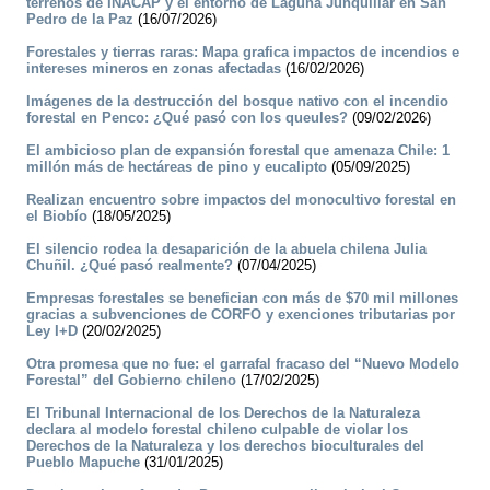
terrenos de INACAP y el entorno de Laguna Junquillar en San
Pedro de la Paz
(16/07/2026)
Forestales y tierras raras: Mapa grafica impactos de incendios e
intereses mineros en zonas afectadas
(16/02/2026)
Imágenes de la destrucción del bosque nativo con el incendio
forestal en Penco: ¿Qué pasó con los queules?
(09/02/2026)
El ambicioso plan de expansión forestal que amenaza Chile: 1
millón más de hectáreas de pino y eucalipto
(05/09/2025)
Realizan encuentro sobre impactos del monocultivo forestal en
el Biobío
(18/05/2025)
El silencio rodea la desaparición de la abuela chilena Julia
Chuñil. ¿Qué pasó realmente?
(07/04/2025)
Empresas forestales se benefician con más de $70 mil millones
gracias a subvenciones de CORFO y exenciones tributarias por
Ley I+D
(20/02/2025)
Otra promesa que no fue: el garrafal fracaso del “Nuevo Modelo
Forestal” del Gobierno chileno
(17/02/2025)
El Tribunal Internacional de los Derechos de la Naturaleza
declara al modelo forestal chileno culpable de violar los
Derechos de la Naturaleza y los derechos bioculturales del
Pueblo Mapuche
(31/01/2025)