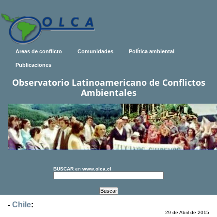
Areas de conflicto
Comunidades
Política ambiental
Publicaciones
Observatorio Latinoamericano de Conflictos
Ambientales
BUSCAR
en
www.olca.cl
-
Chile
:
29 de Abril de 2015