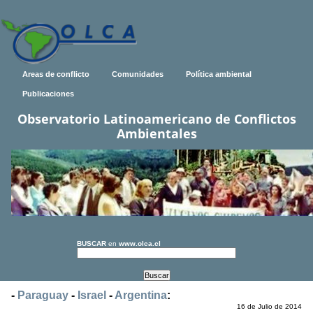
Areas de conflicto
Comunidades
Política ambiental
Publicaciones
Observatorio Latinoamericano de Conflictos
Ambientales
BUSCAR
en
www.olca.cl
-
Paraguay
-
Israel
-
Argentina
:
16 de Julio de 2014