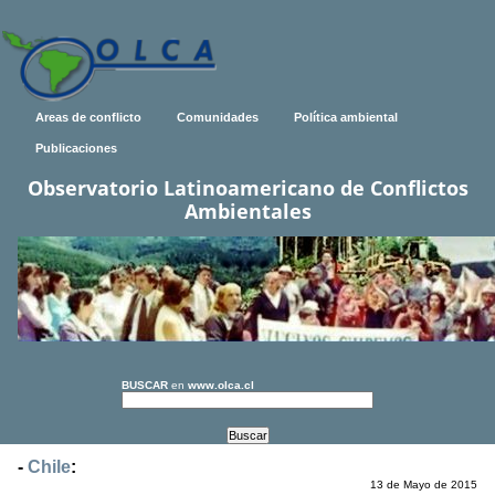
Areas de conflicto
Comunidades
Política ambiental
Publicaciones
Observatorio Latinoamericano de Conflictos
Ambientales
BUSCAR
en
www.olca.cl
-
Chile
:
13 de Mayo de 2015