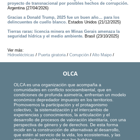
proyecto de transnacional por posibles hechos de corrupción.
Argentina (27/04/2026)
Gracias a Donald Trump, 2025 fue un buen año… para los
delincuentes de cuello blanco.
Estados Unidos (21/12/2025)
Tierras raras: licencia minera en Minas Gerais amenaza la
seguridad hídrica y el medio ambiente.
Brasil (23/10/2025)
Ver más:
Hidroeléctricas
/
Puerta giratoria
/
Corrupción
/
Alto Maipo
/
OLCA
OLCA es una organización que acompaña a
comunidades en conflicto socioambiental, que en
condiciones de profunda asimetría, enfrentan un modelo
económico depredador impuesto en los territorios.
Promovemos la participación y el protagonismo
colectivo, la sistematización y el intercambio de
experiencias y conocimientos, la articulación y el
desarrollo de procesos de valoración identitaria, con una
perspectiva de género y de derechos. De esta forma
incidir en la construcción de alternativas al desarrollo,
que estén al servicio de la vida, los ecosistemas, y las
comunidades y pueblos que los habitan.