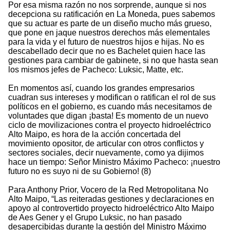
Por esa misma razón no nos sorprende, aunque si nos
decepciona su ratificación en La Moneda, pues sabemos
que su actuar es parte de un diseño mucho más grueso,
que pone en jaque nuestros derechos más elementales
para la vida y el futuro de nuestros hijos e hijas. No es
descabellado decir que no es Bachelet quien hace las
gestiones para cambiar de gabinete, si no que hasta sean
los mismos jefes de Pacheco: Luksic, Matte, etc.
En momentos así, cuando los grandes empresarios
cuadran sus intereses y modifican o ratifican el rol de sus
políticos en el gobierno, es cuando más necesitamos de
voluntades que digan ¡basta! Es momento de un nuevo
ciclo de movilizaciones contra el proyecto hidroeléctrico
Alto Maipo, es hora de la acción concertada del
movimiento opositor, de articular con otros conflictos y
sectores sociales, decir nuevamente, como ya dijimos
hace un tiempo: Señor Ministro Máximo Pacheco: ¡nuestro
futuro no es suyo ni de su Gobierno! (8)
Para Anthony Prior, Vocero de la Red Metropolitana No
Alto Maipo, “Las reiteradas gestiones y declaraciones en
apoyo al controvertido proyecto hidroeléctrico Alto Maipo
de Aes Gener y el Grupo Luksic, no han pasado
desapercibidas durante la gestión del Ministro Máximo