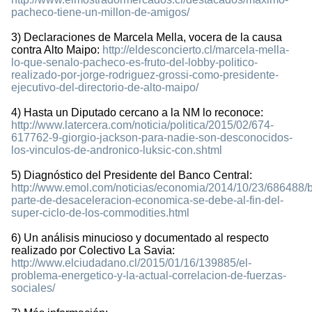
pacheco-tiene-un-millon-de-amigos/
3) Declaraciones de Marcela Mella, vocera de la causa
contra Alto Maipo:
http://eldesconcierto.cl/marcela-mella-
lo-que-senalo-pacheco-es-fruto-del-lobby-politico-
realizado-por-jorge-rodriguez-grossi-como-presidente-
ejecutivo-del-directorio-de-alto-maipo/
4) Hasta un Diputado cercano a la NM lo reconoce:
http://www.latercera.com/noticia/politica/2015/02/674-
617762-9-giorgio-jackson-para-nadie-son-desconocidos-
los-vinculos-de-andronico-luksic-con.shtml
5) Diagnóstico del Presidente del Banco Central:
http://www.emol.com/noticias/economia/2014/10/23/686488/b
parte-de-desaceleracion-economica-se-debe-al-fin-del-
super-ciclo-de-los-commodities.html
6) Un análisis minucioso y documentado al respecto
realizado por Colectivo La Savia:
http://www.elciudadano.cl/2015/01/16/139885/el-
problema-energetico-y-la-actual-correlacion-de-fuerzas-
sociales/