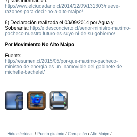
7) Más información:
http://www.elciudadano.cl/2014/12/09/131303/nueve-
razones-para-decir-no-a-alto-maipo/
8) Declaración realizada el 03/09/2014 por Agua y
Soberanía:
http://eldesconcierto.cl/senor-ministro-maximo-
pacheco-nuestro-futuro-es-suyo-ni-de-su-gobierno/
Por
Movimiento No Alto Maipo
Fuente:
http://resumen.cl/2015/05/por-que-maximo-pacheco-
ministro-de-energia-es-un-inamovible-del-gabinete-de-
michelle-bachelet/
2753
Hidroeléctricas
/
Puerta giratoria
/
Corrupción
/
Alto Maipo
/