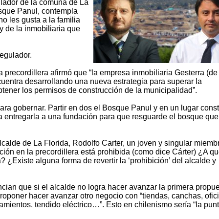
gulador de la comuna de La
Bosque Panul, contempla
o les gusta a la familia
 de la inmobiliaria que
regulador.
a precordillera afirmó que “la empresa inmobiliaria Gesterra (de
cuentra desarrollando una nueva estrategia para superar la
obtener los permisos de construcción de la municipalidad”.
ara gobernar. Partir en dos el Bosque Panul y en un lugar const
ona entregarla a una fundación para que resguarde el bosque que
alcalde de La Florida, Rodolfo Carter, un joven y singular miemb
cción en la precordillera está prohibida (como dice Cárter) ¿A q
? ¿Existe alguna forma de revertir la ‘prohibición’ del alcalde y
ian que si el alcalde no logra hacer avanzar la primera propu
proponer hacer avanzar otro negocio con “tiendas, canchas, ofic
amientos, tendido eléctrico…”. Esto en chilenismo sería “la punti