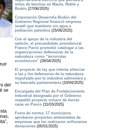
miles de familias en Maule, Ñuble y
Biobío
(27/06/2025)
Corporación Desarrolla Biobío del
Gobierno Regional financió empresa
israelí que mantiene sin agua a
población palestina
(25/06/2025)
Con el apoyo de la industria del
salmón, el precandidato presidencial
Franco Parisi prometió catalogar a las
organizaciones defensoras de la
naturaleza como “terroristas
económicos”
(28/04/2025)
ruir
El proyecto de ley que intenta silenciar
a las y los defensores de la naturaleza
impulsado por la industria salmonera y
su bancada parlamentaria
(10/04/2025)
ro del
ué se
Encargada del Plan de Fortalecimiento
Industrial designada por el Gobierno
respaldó proyecto minero de tierras
raras en Penco
(31/03/2025)
esta
Fuera de norma: 17 municipios
inas,
aprobaron proyectos ambientales de
ta”,
empresas que les realizaron millonarias
donaciones
(05/01/2025)