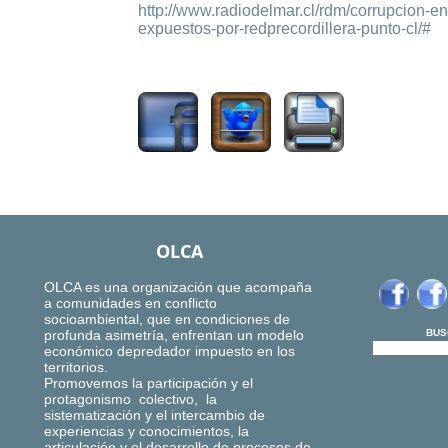
http://www.radiodelmar.cl/rdm/corrupcion-en
expuestos-por-redprecordillera-punto-cl/#
2593
OLCA
OLCA es una organización que acompaña
a comunidades en conflicto
socioambiental, que en condiciones de
profunda asimetría, enfrentan un modelo
BUS
económico depredador impuesto en los
territorios.
Promovemos la participación y el
protagonismo colectivo, la
sistematización y el intercambio de
experiencias y conocimientos, la
articulación y el desarrollo de procesos de