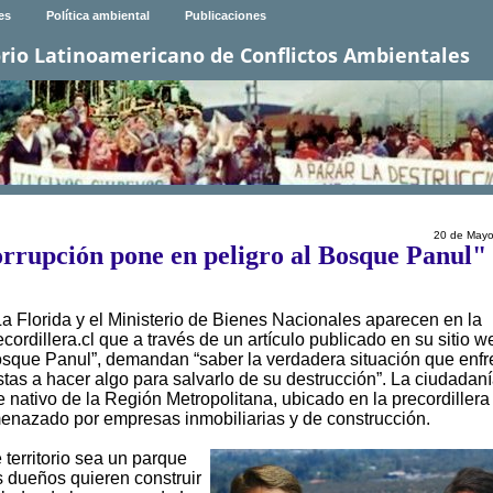
es
Política ambiental
Publicaciones
rio Latinoamericano de Conflictos Ambientales
20 de Mayo
orrupción pone en peligro al Bosque Panul"
La Florida y el Ministerio de Bienes Nacionales aparecen en la
ordillera.cl que a través de un artículo publicado en su sitio w
bosque Panul”, demandan “saber la verdadera situación que enfr
stas a hacer algo para salvarlo de su destrucción”. La ciudadan
nativo de la Región Metropolitana, ubicado en la precordillera
menazado por empresas inmobiliarias y de construcción.
 territorio sea un parque
es dueños quieren construir