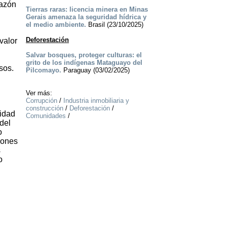
razón
Tierras raras: licencia minera en Minas
Gerais amenaza la seguridad hídrica y
el medio ambiente.
Brasil (23/10/2025)
Deforestación
valor
Salvar bosques, proteger culturas: el
grito de los indígenas Mataguayo del
sos.
Pilcomayo.
Paraguay (03/02/2025)
Ver más:
Corrupción
/
Industria inmobiliaria y
construcción
/
Deforestación
/
tidad
Comunidades
/
del
o
iones
s
o