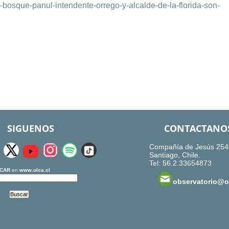
-bosque-panul-intendente-orrego-y-alcalde-de-la-florida-son-
SIGUENOS
CONTACTANO
Compañía de Jesús 254
Santiago, Chile.
Tel: 56.2.33654873
CAR
en
www.olca.cl
observatorio@ol