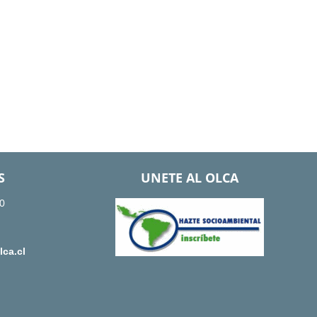
S
UNETE AL OLCA
0
ca.cl