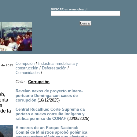
BUSCAR
en
www.olca.cl
Corrupción
/
Industria inmobiliaria y
 de 2015
construcción
/
Deforestación
/
Comunidades
/
Chile
-
Corrupción
Revelan nexos de proyecto minero-
eb,
portuario Dominga con casos de
enta
corrupción
(16/12/2025)
ía
Central Rucalhue: Corte Suprema da
 de la
portazo a nueva consulta indígena y
ratifica permiso de CONAF
(30/06/2025)
A metros de un Parque Nacional:
Comité de Ministros aprobó polémica
supercarretera eléctrica que afectará a