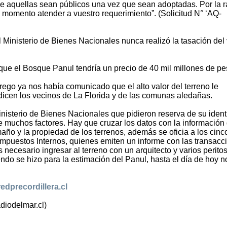
 de aquellas sean públicos una vez que sean adoptadas. Por la 
 momento atender a vuestro requerimiento”. (Solicitud N° ‘AQ-
Ministerio de Bienes Nacionales nunca realizó la tasación del 
que el Bosque Panul tendría un precio de 40 mil millones de pe
rego ya nos había comunicado que el alto valor del terreno le
 dicen los vecinos de La Florida y de las comunas aledañas.
inisterio de Bienes Nacionales que pidieron reserva de su iden
e muchos factores. Hay que cruzar los datos con la información 
ño y la propiedad de los terrenos, además se oficia a los cinc
Impuestos Internos, quienes emiten un informe con las transacc
s necesario ingresar al terreno con un arquitecto y varios perito
do se hizo para la estimación del Panul, hasta el día de hoy n
redprecordillera.cl
diodelmar.cl)