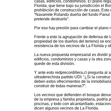
casas, edificios, condominios. El plano re
Florida, que tiene bajo su jurisdicción el 
prohibición de construcción de casas. Esto n
“Navarrete Rolando dueña del fundo Panul y
pretende destruirlo”.
Por eso hay presión para cambiar el plano 
Frente a esto la agrupación de defensa de l
propiedad de los dueños del terreno) se en
resistencia de los vecinos de La Florida y 
La nueva propuesta empresarial es dividir p
edificios, condominios y casas y la otra z
quede de esta división.
Y ante esto redprecordillera.cl pregunta al 
ultraderechista partido UDI: “¿Si la constru
deben estos ofrecimientos de la inmobiliaria
construir de todas maneras?”.
Los vecinos que defienden el bosque denunc
de la empresa y familia propietaria, podría 
piscinas, y todo con alcantarillado, estacion
dicen algunos vecinos de La Florida.