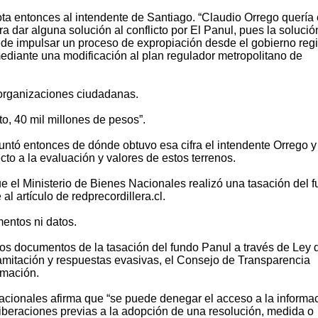
ta entonces al intendente de Santiago. “Claudio Orrego quería 
a dar alguna solución al conflicto por El Panul, pues la solució
de impulsar un proceso de expropiación desde el gobierno regi
ediante una modificación al plan regulador metropolitano de
 organizaciones ciudadanas.
o, 40 mil millones de pesos”.
untó entonces de dónde obtuvo esa cifra el intendente Orrego y
cto a la evaluación y valores de estos terrenos.
e el Ministerio de Bienes Nacionales realizó una tasación del 
al artículo de redprecordillera.cl.
entos ni datos.
 los documentos de la tasación del fundo Panul a través de Ley 
amitación y respuestas evasivas, el Consejo de Transparencia
rmación.
 Nacionales afirma que “se puede denegar el acceso a la informa
iberaciones previas a la adopción de una resolución, medida o