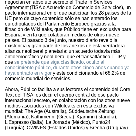
negocian en absoluto secreto el Trade in Services
Agreement (TiSA o Acuerdo de Comercio de Servicios), un
pacto internacional en el que participan los 28 países de la
UE pero de cuyo contenido sólo se han enterado los
eurodiputados del Parlamento Europeo gracias a la
filtración de Wikileaks, que Público tiene en exclusiva para
España y en la que colaboran medios de otros nueve
países. El pasado 3 de junio, nuestro diario reveló la
existencia y gran parte de los anexos de esta verdadera
alianza neoliberal planetaria: un acuerdo todavía más
antidemocrático y neoliberal que el transatlántico TTIP y
que
se pretende que siga clasificado, oculto al
conocimiento público, durante otros cinco años cuando ya
haya entrado en vigor
y esté condicionando el 68,2% del
comercio mundial de servicios.
Ahora, Público facilita a sus lectores el contenido del Core
Text del TiSA, es decir el cuerpo central de ese pacto
internacional secreto, en colaboración con los otros nueve
medios asociados con Wikileaks en esta exclusiva
mundial: The Age (Australia), Süddeutsche Zeitung
(Alemania), Kathimerini (Grecia), Kjarninn (Islandia),
L'Espresso (Italia), La Jornada (México), Punto24
(Turquía), OWINFS (Estados Unidos) y Brecha (Uruguay).