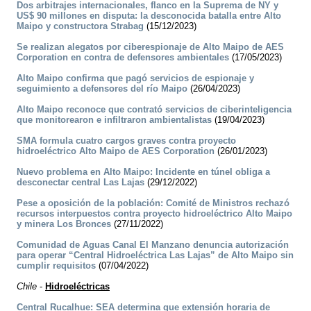
Dos arbitrajes internacionales, flanco en la Suprema de NY y
US$ 90 millones en disputa: la desconocida batalla entre Alto
Maipo y constructora Strabag
(15/12/2023)
Se realizan alegatos por ciberespionaje de Alto Maipo de AES
Corporation en contra de defensores ambientales
(17/05/2023)
Alto Maipo confirma que pagó servicios de espionaje y
seguimiento a defensores del río Maipo
(26/04/2023)
Alto Maipo reconoce que contrató servicios de ciberinteligencia
que monitorearon e infiltraron ambientalistas
(19/04/2023)
SMA formula cuatro cargos graves contra proyecto
hidroeléctrico Alto Maipo de AES Corporation
(26/01/2023)
Nuevo problema en Alto Maipo: Incidente en túnel obliga a
desconectar central Las Lajas
(29/12/2022)
Pese a oposición de la población: Comité de Ministros rechazó
recursos interpuestos contra proyecto hidroeléctrico Alto Maipo
y minera Los Bronces
(27/11/2022)
Comunidad de Aguas Canal El Manzano denuncia autorización
para operar “Central Hidroeléctrica Las Lajas” de Alto Maipo sin
cumplir requisitos
(07/04/2022)
Chile
-
Hidroeléctricas
Central Rucalhue: SEA determina que extensión horaria de