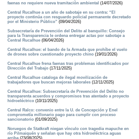
faenas no requiere nueva tramitación ambiental
(14/07/2026)
Central Rucalhue a un año de sabotaje en su contra: “El
proyecto continúa con resguardo policial permanente decretado
por el Ministerio Público”
(09/04/2026)
Subsecretaría de Prevención del Delito al banquillo: Consejo
para la Transparencia le ordena entregar actas por sabotaje a
Central Rucalhue
(06/04/2026)
Central Rucalhue: el bando de la Armada que prohíbe el vuelo
de drones sobre cuestionado proyecto chino
(19/01/2026)
Central Rucalhue frena faenas tras problemas identificados por
Dirección del Trabajo
(17/11/2025)
Central Rucalhue cataloga de ilegal movilización de
trabajadores que buscan mejoras laborales
(12/11/2025)
Central Rucalhue: Subsecretaría de Prevención del Delito no
transparenta acuerdos y compromisos tras atentado a proyecto
hidroeléctrico
(10/11/2025)
Central Ralco: convenio entre la U. de Concepción y Enel
comprometía millonario pago para cumplir con proceso
sancionatorio
(01/09/2025)
Noruegos de Statkraft niegan vínculo con tragedia mapuche en
río Pilmaiquén y señalan que hay otra hidroeléctrica aguas
arriba
(23/08/2025)