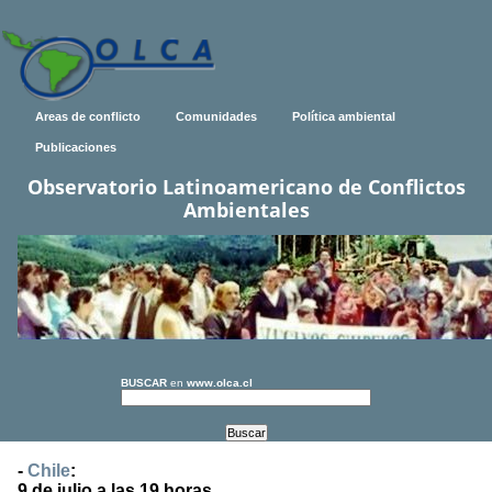
Areas de conflicto
Comunidades
Política ambiental
Publicaciones
Observatorio Latinoamericano de Conflictos
Ambientales
BUSCAR
en
www.olca.cl
-
Chile
:
9 de julio a las 19 horas