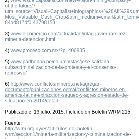
2)
www.visualcapitalist.com/new-vision-mining-company-
of-the-future/?
utm_source=Visual+Capitalist+Infographics+%28All%29&u
Most_Valuable_Cash_Crop&utm_medium=email&utm_term
84ad817df0-43798153
3)
www.elcomercio.com/actualidad/intag-javier-ramirez-
mineria-detencion.html
4)
www.proceso.com.mx/?p=400835
5)
www.parthenon.pe/columnistas/jose-saldana-
cuba/criminalizacion-de-la-protesta-y-el-consenso-
represivo/
6)
http://www.conflictosmineros.net/agregar-
documento/publicaciones-ocmal/conflictos-mineros-en-
america-latina-extraccion-saqueo-y-agresion-estado-de-
situacion-en-2014/detail
Publicado el 13 julio, 2015. Incluido en Boletín WRM 215
Fuente:
http://wrm.org.uy/es/articulos-del-boletin-
wrm/seccion1/mineria-militarizacion-y-criminalizacion-de-