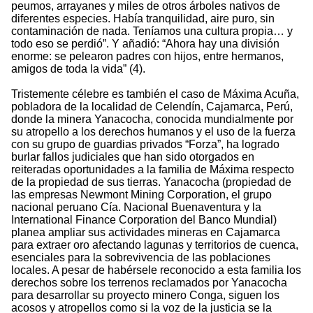
peumos, arrayanes y miles de otros árboles nativos de
diferentes especies. Había tranquilidad, aire puro, sin
contaminación de nada. Teníamos una cultura propia… y
todo eso se perdió”. Y añadió: “Ahora hay una división
enorme: se pelearon padres con hijos, entre hermanos,
amigos de toda la vida” (4).
Tristemente célebre es también el caso de Máxima Acuña,
pobladora de la localidad de Celendín, Cajamarca, Perú,
donde la minera Yanacocha, conocida mundialmente por
su atropello a los derechos humanos y el uso de la fuerza
con su grupo de guardias privados “Forza”, ha logrado
burlar fallos judiciales que han sido otorgados en
reiteradas oportunidades a la familia de Máxima respecto
de la propiedad de sus tierras. Yanacocha (propiedad de
las empresas Newmont Mining Corporation, el grupo
nacional peruano Cía. Nacional Buenaventura y la
International Finance Corporation del Banco Mundial)
planea ampliar sus actividades mineras en Cajamarca
para extraer oro afectando lagunas y territorios de cuenca,
esenciales para la sobrevivencia de las poblaciones
locales. A pesar de habérsele reconocido a esta familia los
derechos sobre los terrenos reclamados por Yanacocha
para desarrollar su proyecto minero Conga, siguen los
acosos y atropellos como si la voz de la justicia se la