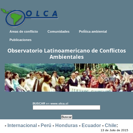
Areas de conflicto
Comunidades
Política ambiental
Publicaciones
Observatorio Latinoamericano de Conflictos
Ambientales
BUSCAR
en
www.olca.cl
-
Internacional
-
Perú
-
Honduras
-
Ecuador
-
Chile
:
13 de Julio de 2015