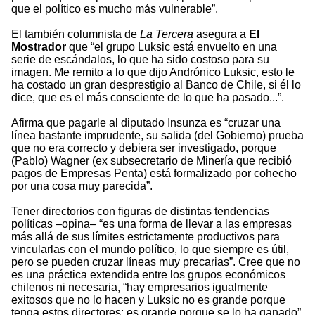
que el político es mucho más vulnerable”.
El también columnista de
La Tercera
asegura a
El
Mostrador
que “el grupo Luksic está envuelto en una
serie de escándalos, lo que ha sido costoso para su
imagen. Me remito a lo que dijo Andrónico Luksic, esto le
ha costado un gran desprestigio al Banco de Chile, si él lo
dice, que es el más consciente de lo que ha pasado...”.
Afirma que pagarle al diputado Insunza es “cruzar una
línea bastante imprudente, su salida (del Gobierno) prueba
que no era correcto y debiera ser investigado, porque
(Pablo) Wagner (ex subsecretario de Minería que recibió
pagos de Empresas Penta) está formalizado por cohecho
por una cosa muy parecida”.
Tener directorios con figuras de distintas tendencias
políticas –opina– “es una forma de llevar a las empresas
más allá de sus límites estrictamente productivos para
vincularlas con el mundo político, lo que siempre es útil,
pero se pueden cruzar líneas muy precarias”. Cree que no
es una práctica extendida entre los grupos económicos
chilenos ni necesaria, “hay empresarios igualmente
exitosos que no lo hacen y Luksic no es grande porque
tenga estos directores; es grande porque se lo ha ganado”.