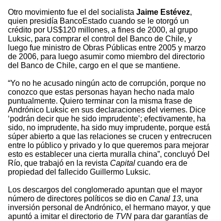
Otro movimiento fue el del socialista
Jaime Estévez
,
quien presidía BancoEstado cuando se le otorgó un
crédito por US$120 millones, a fines de 2000, al grupo
Luksic, para comprar el control del Banco de Chile, y
luego fue ministro de Obras Públicas entre 2005 y marzo
de 2006, para luego asumir como miembro del directorio
del Banco de Chile, cargo en el que se mantiene.
“Yo no he acusado ningún acto de corrupción, porque no
conozco que estas personas hayan hecho nada malo
puntualmente. Quiero terminar con la misma frase de
Andrónico Luksic en sus declaraciones del viernes. Dice
‘podrán decir que he sido imprudente’; efectivamente, ha
sido, no imprudente, ha sido muy imprudente, porque está
súper abierto a que las relaciones se crucen y entrecrucen
entre lo público y privado y lo que queremos para mejorar
esto es establecer una cierta muralla china”, concluyó Del
Río, que trabajó en la revista
Capital
cuando era de
propiedad del fallecido Guillermo Luksic.
Los descargos del conglomerado apuntan que el mayor
número de directores políticos se dio en
Canal 13
, una
inversión personal de Andrónico, el hermano mayor, y que
apuntó a imitar el directorio de
TVN
para dar garantías de