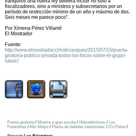
tranquilos una nueva ley debiera incluir no sólo a
fiscalizadores, sino a ministros y subsecretarios por un
período de restricción mínimo de un año y máximo de dos.
Seis meses me parece poco”.
Por Ximena Pérez Villamil
El Mostrador
Fuente:
http://www.elmostrador.cl/noticias/pais/2015/07/15/puerta-
giratoria-publico-privada-todos-los-focos-sobre-el-grupo-
luksic/
2755
Puerta giratoria
/
Minería a gran escala
/
Hidroeléctricas
/
Los
Pelambres
/
Alto Maipo
/
Planta de bebidas industriales CCU Paine
/
Proyecto
Los Pelambres
: