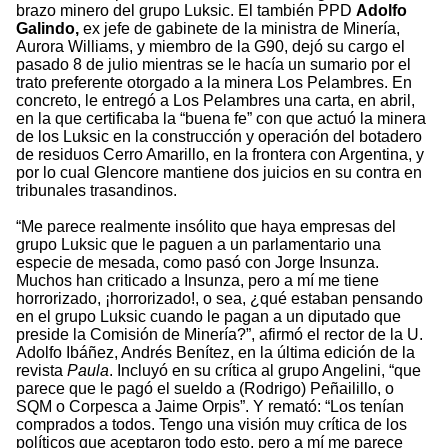
brazo minero del grupo Luksic. El también PPD
Adolfo
Galindo,
ex jefe de gabinete de la ministra de Minería,
Aurora Williams, y miembro de la G90, dejó su cargo el
pasado 8 de julio mientras se le hacía un sumario por el
trato preferente otorgado a la minera Los Pelambres. En
concreto, le entregó a Los Pelambres una carta, en abril,
en la que certificaba la “buena fe” con que actuó la minera
de los Luksic en la construcción y operación del botadero
de residuos Cerro Amarillo, en la frontera con Argentina, y
por lo cual Glencore mantiene dos juicios en su contra en
tribunales trasandinos.
“Me parece realmente insólito que haya empresas del
grupo Luksic que le paguen a un parlamentario una
especie de mesada, como pasó con Jorge Insunza.
Muchos han criticado a Insunza, pero a mí me tiene
horrorizado, ¡horrorizado!, o sea, ¿qué estaban pensando
en el grupo Luksic cuando le pagan a un diputado que
preside la Comisión de Minería?”, afirmó el rector de la U.
Adolfo Ibáñez, Andrés Benítez, en la última edición de la
revista
Paula
. Incluyó en su crítica al grupo Angelini, “que
parece que le pagó el sueldo a (Rodrigo) Peñailillo, o
SQM o Corpesca a Jaime Orpis”. Y remató: “Los tenían
comprados a todos. Tengo una visión muy crítica de los
políticos que aceptaron todo esto, pero a mí me parece