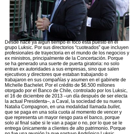
Desde hace ya algún tiempo el foco está puesto en el
grupo Luksic. Por sus directorios “cuoteados” que incluyen
profesionales de trayectoria en el mundo de los negocios y
ex ministros, principalmente de la Concertación. Porque
se ha generado una suerte de puerta giratoria: no solo
entran ex autoridades a sus empresas, sino que salen
ejecutivos y directores que estaban trabajando o
trabajaron en sus compañías y asumen en el gabinete de
Michelle Bachelet. Por el crédito de $6.500 millones
otorgado por el Banco de Chile, controlado por los Luksic,
el 16 de diciembre de 2013 –un día después de ser electa
la actual Presidenta–, a Caval, la sociedad de su nuera
Natalia Compagnon, en una modalidad llamada
bullet
,
que se paga en una sola cuota al momento de vencer y
que representa un mayor riesgo para el banco, porque
solo al final sabe si le van a pagar o no, por lo que se le
entrega únicamente a clientes de alto patrimonio. Porque
no fue una reunión la que sostuvo Andrónico Luksic,