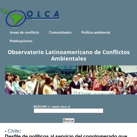
Areas de conflicto
Comunidades
Política ambiental
Publicaciones
Observatorio Latinoamericano de Conflictos
Ambientales
BUSCAR
en
www.olca.cl
-
Chile
:
Desfile de políticos al servicio del conglomerado que