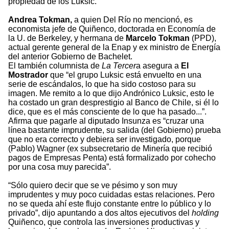
propiedad de los Luksic.
Andrea Tokman,
a quien Del Río no mencionó, es
economista jefe de Quiñenco, doctorada en Economía de
la U. de Berkeley, y hermana de
Marcelo Tokman
(PPD),
actual gerente general de la Enap y ex ministro de Energía
del anterior Gobierno de Bachelet.
El también columnista de
La Tercer
a asegura a
El
Mostrador
que “el grupo Luksic está envuelto en una
serie de escándalos, lo que ha sido costoso para su
imagen. Me remito a lo que dijo Andrónico Luksic, esto le
ha costado un gran desprestigio al Banco de Chile, si él lo
dice, que es el más consciente de lo que ha pasado...”.
Afirma que pagarle al diputado Insunza es “cruzar una
línea bastante imprudente, su salida (del Gobierno) prueba
que no era correcto y debiera ser investigado, porque
(Pablo) Wagner (ex subsecretario de Minería que recibió
pagos de Empresas Penta) está formalizado por cohecho
por una cosa muy parecida”.
“Sólo quiero decir que se ve pésimo y son muy
imprudentes y muy poco cuidadas estas relaciones. Pero
no se queda ahí este flujo constante entre lo público y lo
privado”, dijo apuntando a dos altos ejecutivos del
holding
Quiñenco, que controla las inversiones productivas y