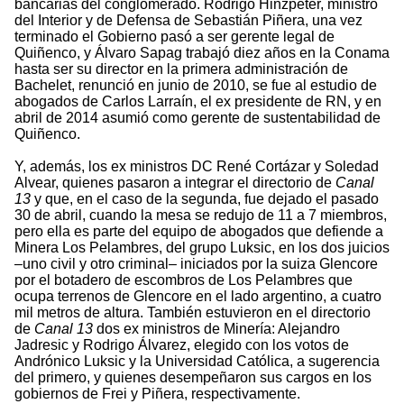
bancarias del conglomerado. Rodrigo Hinzpeter, ministro
del Interior y de Defensa de Sebastián Piñera, una vez
terminado el Gobierno pasó a ser gerente legal de
Quiñenco, y Álvaro Sapag trabajó diez años en la Conama
hasta ser su director en la primera administración de
Bachelet, renunció en junio de 2010, se fue al estudio de
abogados de Carlos Larraín, el ex presidente de RN, y en
abril de 2014 asumió como gerente de sustentabilidad de
Quiñenco.
Y, además, los ex ministros DC René Cortázar y Soledad
Alvear, quienes pasaron a integrar el directorio de
Canal
13
y que, en el caso de la segunda, fue dejado el pasado
30 de abril, cuando la mesa se redujo de 11 a 7 miembros,
pero ella es parte del equipo de abogados que defiende a
Minera Los Pelambres, del grupo Luksic, en los dos juicios
–uno civil y otro criminal– iniciados por la suiza Glencore
por el botadero de escombros de Los Pelambres que
ocupa terrenos de Glencore en el lado argentino, a cuatro
mil metros de altura. También estuvieron en el directorio
de
Canal 13
dos ex ministros de Minería: Alejandro
Jadresic y Rodrigo Álvarez, elegido con los votos de
Andrónico Luksic y la Universidad Católica, a sugerencia
del primero, y quienes desempeñaron sus cargos en los
gobiernos de Frei y Piñera, respectivamente.