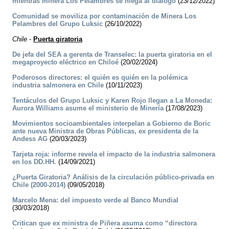
mientras minera Los Pelambres se niega al diálogo
(23/12/2022)
Comunidad se moviliza por contaminación de Minera Los
Pelambres del Grupo Luksic
(26/10/2022)
Chile
-
Puerta giratoria
De jefa del SEA a gerenta de Transelec: la puerta giratoria en el
megaproyecto eléctrico en Chiloé
(20/02/2024)
Poderosos directores: el quién es quién en la polémica
industria salmonera en Chile
(10/11/2023)
Tentáculos del Grupo Luksic y Karen Rojo llegan a La Moneda:
Aurora Williams asume el ministerio de Minería
(17/08/2023)
Movimientos socioambientales interpelan a Gobierno de Boric
ante nueva Ministra de Obras Públicas, ex presidenta de la
Andess AG
(20/03/2023)
Tarjeta roja: informe revela el impacto de la industria salmonera
en los DD.HH.
(14/09/2021)
¿Puerta Giratoria? Análisis de la circulación público-privada en
Chile (2000-2014)
(09/05/2018)
Marcelo Mena: del impuesto verde al Banco Mundial
(30/03/2018)
Critican que ex ministra de Piñera asuma como “directora