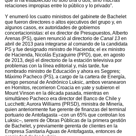
que sí ha establecido no solo una o dos, sino muchas
relaciones impropias entre lo público y lo privado”.
Y enumeró los cuatro ministros del gabinete de Bachelet
que fueron directores o altos ejecutivos del grupo y, en
algunos casos, ex autoridades de gobiernos
concertacionistas: el ex director de Presupuestos, Alberto
Arenas (PS), quien renunció al directorio de
Canal 13
en
abril de 2013 para integrarse al comando de la candidata
PS y fue designado ministro de Hacienda; el ex ministro
de Hacienda, Nicolás Eyzaguirre (PPD), que, en agosto
de 2013, dejó el directorio de la estación televisiva por
problemas con la línea editorial y, más tarde, fue
nombrado ministro de Educación y ahora es Segpres;
Máximo Pacheco (PS), a cargo de la cartera de Energía,
amigo personal de Andrónico Luksic, ambos veranearon
en Hornitos, recorrieron Croacia en yate y subieron el
Mount Vinson en la década pasada, mientras en
simultáneo Pacheco era director del Banco de Chile y
Lucchetti; Aurora Williams (PRSD), ministra de Minería,
quien anteriormente fue gerente de finanzas del terminal
portuario de Antofagasta –con un 65% que controlan los
Luksic–, seremi de Obras Públicas de la primera gestión
de Bachelet, y previamente gerenta de clientes en la
Empresa Sanitaria Aguas de Antofagasta, entonces de