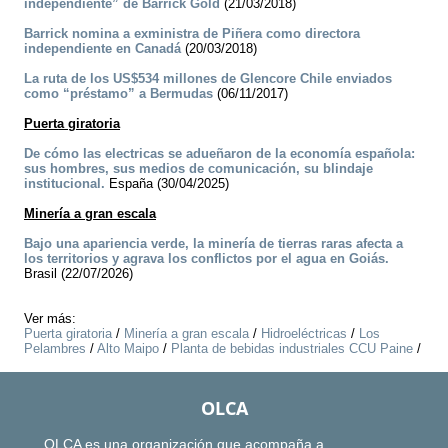
independiente” de Barrick Gold
(21/03/2018)
Barrick nomina a exministra de Piñera como directora
independiente en Canadá
(20/03/2018)
La ruta de los US$534 millones de Glencore Chile enviados
como “préstamo” a Bermudas
(06/11/2017)
Puerta giratoria
De cómo las electricas se adueñaron de la economía española:
sus hombres, sus medios de comunicación, su blindaje
institucional.
España (30/04/2025)
Minería a gran escala
Bajo una apariencia verde, la minería de tierras raras afecta a
los territorios y agrava los conflictos por el agua en Goiás.
Brasil (22/07/2026)
Ver más:
Puerta giratoria
/
Minería a gran escala
/
Hidroeléctricas
/
Los
Pelambres
/
Alto Maipo
/
Planta de bebidas industriales CCU Paine
/
OLCA
OLCA es una organización que acompaña a