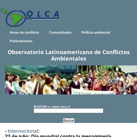
Areas de conflicto
Comunidades
Política ambiental
Publicaciones
Observatorio Latinoamericano de Conflictos
Ambientales
BUSCAR
en
www.olca.cl
-
Internacional
:
22 de julio: Día mundial contra la megaminería