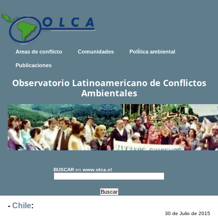
Areas de conflicto
Comunidades
Política ambiental
Publicaciones
Observatorio Latinoamericano de Conflictos
Ambientales
BUSCAR
en
www.olca.cl
-
Chile
:
30 de Julio de 2015