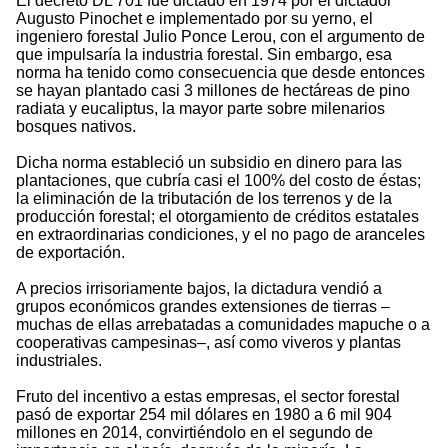
El decreto DL 701 fue dictado en 1974 por el dictador
Augusto Pinochet e implementado por su yerno, el
ingeniero forestal Julio Ponce Lerou, con el argumento de
que impulsaría la industria forestal. Sin embargo, esa
norma ha tenido como consecuencia que desde entonces
se hayan plantado casi 3 millones de hectáreas de pino
radiata y eucaliptus, la mayor parte sobre milenarios
bosques nativos.
Dicha norma estableció un subsidio en dinero para las
plantaciones, que cubría casi el 100% del costo de éstas;
la eliminación de la tributación de los terrenos y de la
producción forestal; el otorgamiento de créditos estatales
en extraordinarias condiciones, y el no pago de aranceles
de exportación.
A precios irrisoriamente bajos, la dictadura vendió a
grupos económicos grandes extensiones de tierras –
muchas de ellas arrebatadas a comunidades mapuche o a
cooperativas campesinas–, así como viveros y plantas
industriales.
Fruto del incentivo a estas empresas, el sector forestal
pasó de exportar 254 mil dólares en 1980 a 6 mil 904
millones en 2014, convirtiéndolo en el segundo de