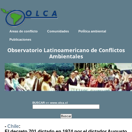
Areas de conflicto
Comunidades
Política ambiental
Publicaciones
Observatorio Latinoamericano de Conflictos
Ambientales
BUSCAR
en
www.olca.cl
-
Chile
:
El decreto 701 dictado en 1974 por el dictador Augusto