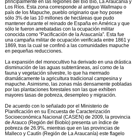
principalmente en las regiones del Bío Bío, La Araucanía y
Los Ríos. Esta zona corresponde al antiguo Wallmapu o
país de los Mapuche, pueblo originario que hoy posee
sólo 3% de las 10 millones de hectáreas que pudo
mantener durante el reinado de España en América y que
sólo le fueron arrebatadas con la ocupación militar
conocida como “Pacificación de la Araucanía”. Esta fue
una campaña militar de ocupación verificada entre 1861 y
1869, tras la cual se confinó a las comunidades mapuche
en pequeñas reducciones.
La expansión del monocultivo ha derivado en una drástica
disminución de las aguas subterráneas, así como de la
fauna y vegetación silvestre, lo que ha mermado
dramáticamente la agricultura tradicional campesina y
mapuche. Asimismo, las zonas más densamente pobladas
por las plantaciones forestales son las que exhiben
mayores tasas de pobreza, desempleo y migración.
De acuerdo con lo señalado por el Ministerio de
Planificación en su Encuesta de Caracterización
Socioeconómica Nacional (CASEN) de 2009, la provincia
de Arauco (Región del Biobío) presenta un índice de
pobreza de 26.9%, mientras que en las provincias de
Malleco y Cautín (Región de La Araucanía) este flagelo