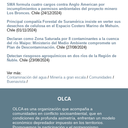
SMA formula cuatro cargos contra Anglo American por
incumplimientos a permisos ambientales del proyecto minero
Los Bronces.
Chile (24/12/2024)
Principal compañía Forestal de Suramérica insiste en verter sus
desechos de celulosa en el Espacio Costero Marino de Mehuin.
Chile (01/11/2024)
Declaran como Zona Saturada por 8 contaminantes a la cuenca
del río Maipo: Ministerio del Medio Ambiente compromete un
Plan de Descontaminación.
Chile (27/08/2024)
Detectan riesgosos agroquímicos en dos ríos de la Región de
Ñuble.
Chile (23/08/2024)
Ver más:
Contaminación del agua
/
Minería a gran escala
/
Comunidades
/
Buenavista
/
OLCA
OLCA es una organización que acompaña a
comunidades en conflicto socioambiental, que en
condiciones de profunda asimetría, enfrentan un modelo
económico depredador impuesto en los territorios.
Promovemos la participación y el protagonismo