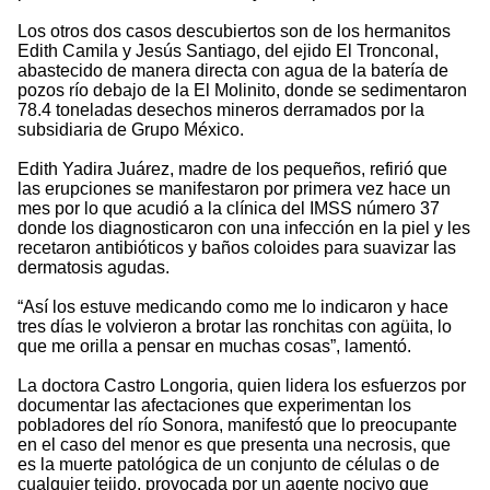
Los otros dos casos descubiertos son de los hermanitos
Edith Camila y Jesús Santiago, del ejido El Tronconal,
abastecido de manera directa con agua de la batería de
pozos río debajo de la El Molinito, donde se sedimentaron
78.4 toneladas desechos mineros derramados por la
subsidiaria de Grupo México.
Edith Yadira Juárez, madre de los pequeños, refirió que
las erupciones se manifestaron por primera vez hace un
mes por lo que acudió a la clínica del IMSS número 37
donde los diagnosticaron con una infección en la piel y les
recetaron antibióticos y baños coloides para suavizar las
dermatosis agudas.
“Así los estuve medicando como me lo indicaron y hace
tres días le volvieron a brotar las ronchitas con agüita, lo
que me orilla a pensar en muchas cosas”, lamentó.
La doctora Castro Longoria, quien lidera los esfuerzos por
documentar las afectaciones que experimentan los
pobladores del río Sonora, manifestó que lo preocupante
en el caso del menor es que presenta una necrosis, que
es la muerte patológica de un conjunto de células o de
cualquier tejido, provocada por un agente nocivo que