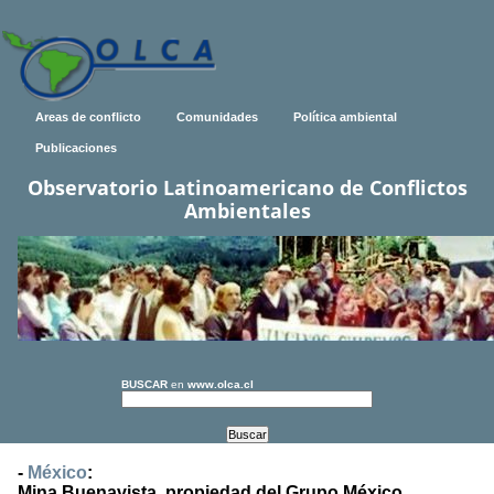
Areas de conflicto
Comunidades
Política ambiental
Publicaciones
Observatorio Latinoamericano de Conflictos
Ambientales
BUSCAR
en
www.olca.cl
-
México
:
Mina Buenavista, propiedad del Grupo México