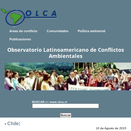
Areas de conflicto
Comunidades
Política ambiental
Publicaciones
Observatorio Latinoamericano de Conflictos
Ambientales
BUSCAR
en
www.olca.cl
-
Chile
:
10 de Agosto de 2015