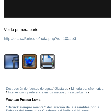
Ver la primera parte:
http://olca.cl/articulo/nota.php?id=105553
2235
Destrucción de fuentes de agua
/
Glaciares
/
Minería transfronteriza
/
Intervención y referencia en los medios
/
Pascua-Lama
/
Proyecto
Pascua-Lama
:
“Barrick siempre miente”: declaración de la Asamblea por la
Defensa del Agua y los Glaciares del Valle del Huasco