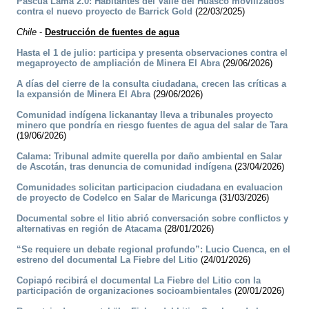
Pascua Lama 2.0: Habitantes del Valle del Huasco movilizados
contra el nuevo proyecto de Barrick Gold
(22/03/2025)
Chile
-
Destrucción de fuentes de agua
Hasta el 1 de julio: participa y presenta observaciones contra el
megaproyecto de ampliación de Minera El Abra
(29/06/2026)
A días del cierre de la consulta ciudadana, crecen las críticas a
la expansión de Minera El Abra
(29/06/2026)
Comunidad indígena lickanantay lleva a tribunales proyecto
minero que pondría en riesgo fuentes de agua del salar de Tara
(19/06/2026)
Calama: Tribunal admite querella por daño ambiental en Salar
de Ascotán, tras denuncia de comunidad indígena
(23/04/2026)
Comunidades solicitan participacion ciudadana en evaluacion
de proyecto de Codelco en Salar de Maricunga
(31/03/2026)
Documental sobre el litio abrió conversación sobre conflictos y
alternativas en región de Atacama
(28/01/2026)
“Se requiere un debate regional profundo”: Lucio Cuenca, en el
estreno del documental La Fiebre del Litio
(24/01/2026)
Copiapó recibirá el documental La Fiebre del Litio con la
participación de organizaciones socioambientales
(20/01/2026)