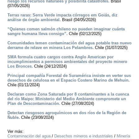
riesgo los recursos naturales y posibilita catástrofes.
Brasil
(07/05/2026)
Terras raras: Serra Verde impacta córregos em Goiás, diz
análise de órgão ambiental.
Brasil (04/05/2026)
“Quienes comen salmón chileno no pueden imaginar cuánta
sangre humana lleva consigo”.
Chile (02/12/2025)
Comunidades temen contaminación del agua potable tras nuevo
derrame de relave en minera Los Pelambres.
Chile (31/07/2025)
SMA formula cuatro cargos contra Anglo American por
incumplimientos a permisos ambientales del proyecto minero
Los Bronces.
Chile (24/12/2024)
Principal compañía Forestal de Suramérica insiste en verter sus
desechos de celulosa en el Espacio Costero Marino de Mehuin.
Chile (01/11/2024)
Declaran como Zona Saturada por 8 contaminantes a la cuenca
del río Maipo: Ministerio del Medio Ambiente compromete un
Plan de Descontaminación.
Chile (27/08/2024)
Detectan riesgosos agroquímicos en dos ríos de la Región de
Ñuble.
Chile (23/08/2024)
Ver más:
Contaminación del agua
/
Desechos mineros e industriales
/
Minería