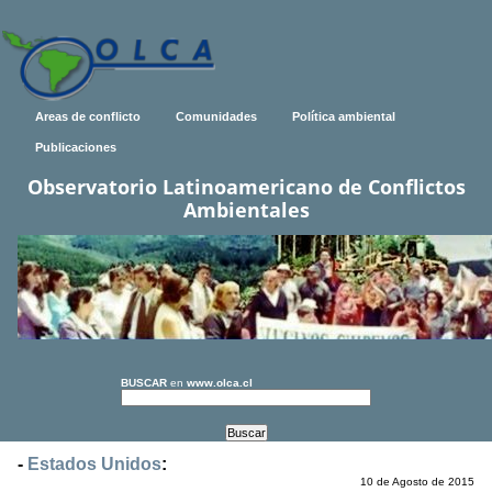
Areas de conflicto
Comunidades
Política ambiental
Publicaciones
Observatorio Latinoamericano de Conflictos
Ambientales
BUSCAR
en
www.olca.cl
-
Estados Unidos
:
10 de Agosto de 2015