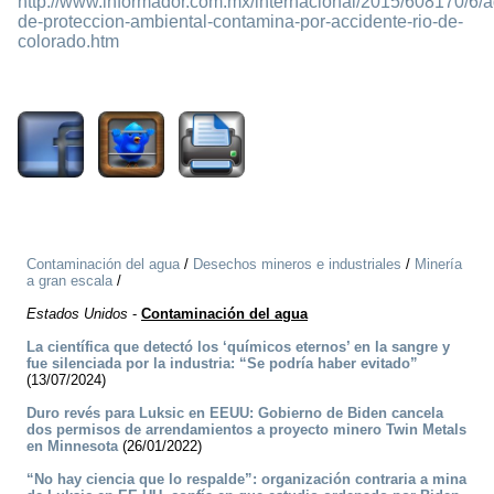
http://www.informador.com.mx/internacional/2015/608170/6/a
de-proteccion-ambiental-contamina-por-accidente-rio-de-
colorado.htm
2701
Contaminación del agua
/
Desechos mineros e industriales
/
Minería
a gran escala
/
Estados Unidos
-
Contaminación del agua
La científica que detectó los ‘químicos eternos’ en la sangre y
fue silenciada por la industria: “Se podría haber evitado”
(13/07/2024)
Duro revés para Luksic en EEUU: Gobierno de Biden cancela
dos permisos de arrendamientos a proyecto minero Twin Metals
en Minnesota
(26/01/2022)
“No hay ciencia que lo respalde”: organización contraria a mina