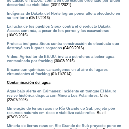
de Luksic en EE.UU. confía en que estudio ordenado por Biden
descartará su viabilidad
(03/11/2021)
Indígenas de Dakota del Norte logran poner alto a oleoducto en
su territorio
(05/12/2016)
La lucha de los pueblos Sioux contra el oleoducto Dakota
Access continúa, a pesar de los perros y las excavadoras
(10/09/2016)
Protesta indígena Sioux contra construcción de oleoducto que
destruyó sus lugares sagrados
(04/09/2016)
Video: Agricultor de EE.UU. invita a petroleros a beber agua
contaminada por fracking
(30/03/2015)
Encuentran químicos cancerígenos en al aire de lugares
circundantes al fracking
(01/11/2014)
Contaminación del agua
Agua bajo alerta en Caimanes: incidente en tranque El Mauro
revive histórica disputa con Minera Los Pelambres.
Chile
(22/07/2026)
Mineração de terras raras no Río Grande do Sul: projeto põe
recursos naturais em risco e viabiliza catástrofes.
Brasil
(07/05/2026)
Minería de tierras raras en Río Grande do Sul: proyecto pone en