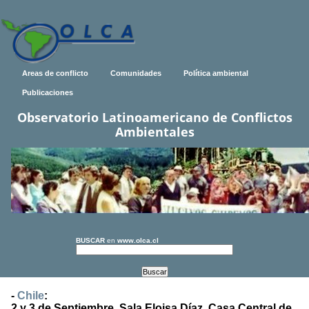
Areas de conflicto
Comunidades
Política ambiental
Publicaciones
Observatorio Latinoamericano de Conflictos
Ambientales
BUSCAR
en
www.olca.cl
-
Chile
:
2 y 3 de Septiembre, Sala Eloisa Díaz, Casa Central de