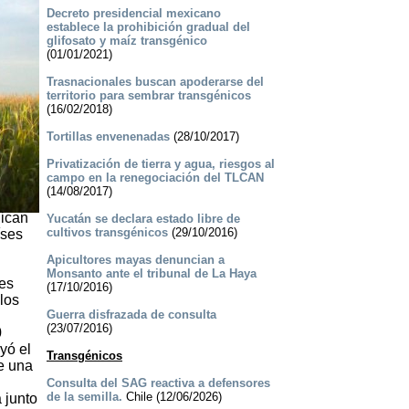
Decreto presidencial mexicano
establece la prohibición gradual del
glifosato y maíz transgénico
(01/01/2021)
Trasnacionales buscan apoderarse del
territorio para sembrar transgénicos
(16/02/2018)
Tortillas envenenadas
(28/10/2017)
Privatización de tierra y agua, riesgos al
campo en la renegociación del TLCAN
(14/08/2017)
dican
Yucatán se declara estado libre de
cultivos transgénicos
(29/10/2016)
íses
Apicultores mayas denuncian a
Monsanto ante el tribunal de La Haya
les
(17/10/2016)
los
Guerra disfrazada de consulta
(23/07/2016)
0
yó el
Transgénicos
de una
Consulta del SAG reactiva a defensores
de la semilla.
Chile (12/06/2026)
 junto