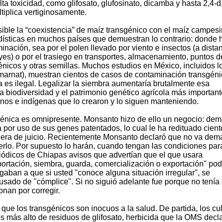
lta toxicidad, como glifosato, glufosinato, dicamba y hasta 2,4-d
tiplica vertiginosamente.
ble la “coexistencia” de maíz transgénico con el maíz campesi
tadísticas en muchos países que demuestran lo contrario: donde 
nación, sea por el polen llevado por viento e insectos (a dista
yes) o por el trasiego en transportes, almacenamiento, puntos d
nicos y otras semillas. Muchos estudios en México, incluidos l
marnat), muestran cientos de casos de contaminación transgén
es ilegal. Legalizar la siembra aumentaría brutalmente esa
biodiversidad y el patrimonio genético agrícola más important
nos e indígenas que lo crearon y lo siguen manteniendo.
énica es omnipresente. Monsanto hizo de ello un negocio: de
 por uso de sus genes patentados, lo cual le ha redituado cien
fuera de juicio. Recientemente Monsanto declaró que no va de
erlo. Por supuesto lo harán, cuando tengan las condiciones para
ódicos de Chiapas avisos que advertían que el que usara
ortación, siembra, guarda, comercialización o exportación" pod
igaban a que si usted "conoce alguna situación irregular", se
usado de "cómplice". Si no siguió adelante fue porque no tenía 
onan por corregir.
ue los transgénicos son inocuos a la salud. De partida, los cul
s más alto de residuos de glifosato, herbicida que la OMS decl