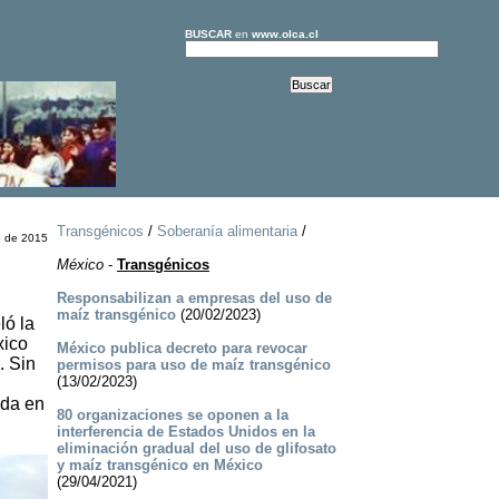
BUSCAR
en
www.olca.cl
Transgénicos
/
Soberanía alimentaria
/
o de 2015
México
-
Transgénicos
Responsabilizan a empresas del uso de
maíz transgénico
(20/02/2023)
ló la
xico
México publica decreto para revocar
. Sin
permisos para uso de maíz transgénico
(13/02/2023)
nda en
80 organizaciones se oponen a la
interferencia de Estados Unidos en la
eliminación gradual del uso de glifosato
y maíz transgénico en México
(29/04/2021)