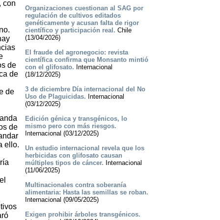
, con
Organizaciones cuestionan al SAG por
regulación de cultivos editados
genéticamente y acusan falta de rigor
no.
científico y participación real.
Chile
(13/04/2026)
hay
ncias
El fraude del agronegocio: revista
e
científica confirma que Monsanto mintió
os de
con el glifosato.
Internacional
ica de
(18/12/2025)
3 de diciembre Día internacional del No
e de
Uso de Plaguicidas.
Internacional
(03/12/2025)
manda
Edición génica y transgénicos, lo
mismo pero con más riesgos.
tos de
Internacional (03/12/2025)
mandar
 ello.
Un estudio internacional revela que los
herbicidas con glifosato causan
ría
múltiples tipos de cáncer.
Internacional
(11/06/2025)
el
Multinacionales contra soberanía
alimentaria: Hasta las semillas se roban.
Internacional (09/05/2025)
tivos
Exigen prohibir árboles transgénicos.
aró