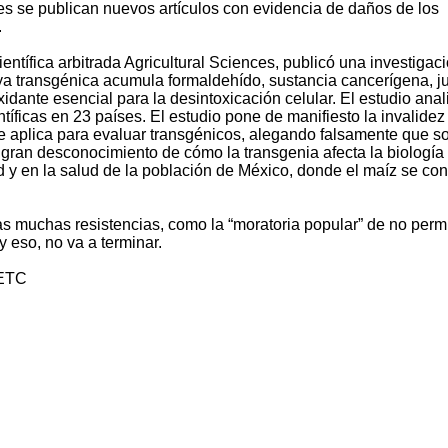
s se publican nuevos artículos con evidencia de daños de los
.
científica arbitrada Agricultural Sciences, publicó una investigac
ya transgénica acumula formaldehído, sustancia cancerígena, j
xidante esencial para la desintoxicación celular. El estudio anal
íficas en 23 países. El estudio pone de manifiesto la invalidez
se aplica para evaluar transgénicos, alegando falsamente que s
 gran desconocimiento de cómo la transgenia afecta la biología
ad y en la salud de la población de México, donde el maíz se c
s muchas resistencias, como la “moratoria popular” de no permi
 eso, no va a terminar.
 ETC