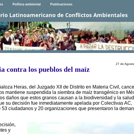
es
Política ambiental
Publicaciones
rio Latinoamericano de Conflictos Ambientales
27 de Agost
a contra los pueblos del maíz
loza Heras, del Juzgado XII de Distrito en Materia Civil, cance
os mantiene suspendida la siembra de maíz transgénico en Mé
os daños que estos granos causan a la biodiversidad y la salud
ue su decisión fue inmediatamente apelada por Colectivas AC,
 de 53 ciudadanos y 20 organizaciones que presentaron la dema
ecisión,
tes y