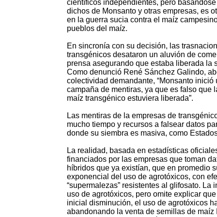
científicos independientes, pero basándose
dichos de Monsanto y otras empresas, es o
en la guerra sucia contra el maíz campesino
pueblos del maíz.
En sincronía con su decisión, las trasnacio
transgénicos desataron un aluvión de comen
prensa asegurando que estaba liberada la 
Como denunció René Sánchez Galindo, ab
colectividad demandante, “Monsanto inició
campaña de mentiras, ya que es falso que 
maíz transgénico estuviera liberada”.
Las mentiras de la empresas de transgénico
mucho tiempo y recursos a falsear datos ­pa
donde su siembra es masiva, como Estados
La realidad, basada en estadísticas oficial
financiados por las empresas que toman dat
híbridos que ya existían, que en promedio
exponencial del uso de agrotóxicos, con ef
“supermalezas” resistentes al glifosato. La 
uso de agrotóxicos, pero omite explicar que
inicial disminución, el uso de agrotóxicos 
abandonando la venta de semillas de maíz B