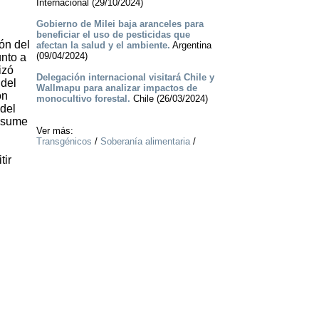
Internacional (29/10/2024)
Gobierno de Milei baja aranceles para
beneficiar el uso de pesticidas que
ión del
afectan la salud y el ambiente.
Argentina
(09/04/2024)
unto a
izó
Delegación internacional visitará Chile y
 del
Wallmapu para analizar impactos de
on
monocultivo forestal.
Chile (26/03/2024)
 del
onsume
Ver más:
Transgénicos
/
Soberanía alimentaria
/
tir