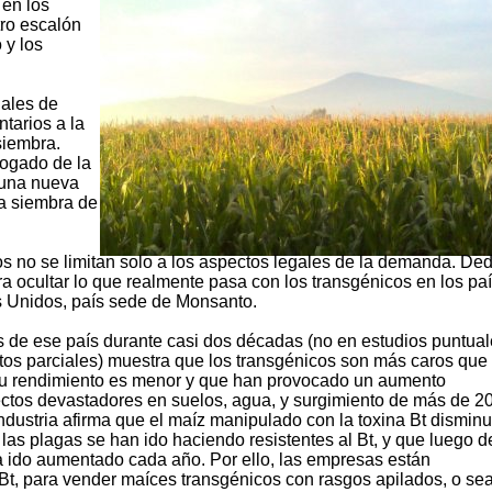
 en los
tro escalón
 y los
nales de
tarios a la
siembra.
ogado de la
 una nueva
la siembra de
s no se limitan solo a los aspectos legales de la demanda. De
ra ocultar lo que realmente pasa con los transgénicos en los pa
 Unidos, país sede de Monsanto.
es de ese país durante casi dos décadas (no en estudios puntua
os parciales) muestra que los transgénicos son más caros que 
 su rendimiento es menor y que han provocado un aumento
ectos devastadores en suelos, agua, y surgimiento de más de 2
industria afirma que el maíz manipulado con la toxina Bt disminu
 las plagas se han ido haciendo resistentes al Bt, y que luego 
ha ido aumentado cada año. Por ello, las empresas están
t, para vender maíces transgénicos con rasgos apilados, o sea