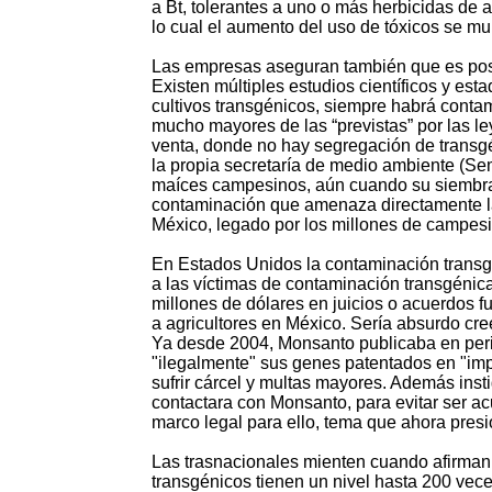
a Bt, tolerantes a uno o más herbicidas de a
lo cual el aumento del uso de tóxicos se mul
Las empresas aseguran también que es posi
Existen múltiples estudios científicos y es
cultivos transgénicos, siempre habrá contami
mucho mayores de las “previstas” por las le
venta, donde no hay segregación de transgé
la propia secretaría de medio ambiente (Se
maíces campesinos, aún cuando su siembra 
contaminación que amenaza directamente la 
México, legado por los millones de campesi
En Estados Unidos la contaminación transg
a las víctimas de contaminación transgénica
millones de dólares en juicios o acuerdos 
a agricultores en México. Sería absurdo cre
Ya desde 2004, Monsanto publicaba en peri
"ilegalmente" sus genes patentados en "imp
sufrir cárcel y multas mayores. Además inst
contactara con Monsanto, para evitar ser ac
marco legal para ello, tema que ahora presi
Las trasnacionales mienten cuando afirman q
transgénicos tienen un nivel hasta 200 vece