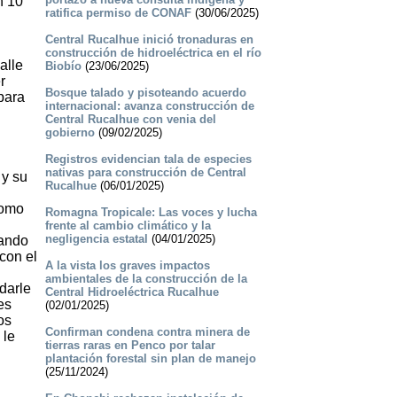
n 10
ratifica permiso de CONAF
(30/06/2025)
Central Rucalhue inició tronaduras en
construcción de hidroeléctrica en el río
alle
Biobío
(23/06/2025)
r
Bosque talado y pisoteando acuerdo
para
internacional: avanza construcción de
Central Rucalhue con venia del
gobierno
(09/02/2025)
Registros evidencian tala de especies
nativas para construcción de Central
 y su
Rucalhue
(06/01/2025)
Como
Romagna Tropicale: Las voces y lucha
frente al cambio climático y la
negligencia estatal
(04/01/2025)
lando
con el
A la vista los graves impactos
ambientales de la construcción de la
darle
Central Hidroeléctrica Rucalhue
es
(02/01/2025)
os
Confirman condena contra minera de
 le
tierras raras en Penco por talar
plantación forestal sin plan de manejo
(25/11/2024)