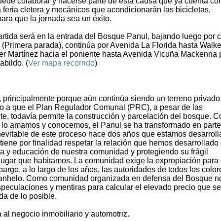
puede colaborar y hacerse parte de esta causa que ya cuenta co
feria cletera y mecánicos que acondicionarán las bicicletas,
para que la jornada sea un éxito.
artida será en la entrada del Bosque Panul, bajando luego por c
(Primera parada), continúa por Avenida La Florida hasta Walke
er Martínez hacia el poniente hasta Avenida Vicuña Mackenna 
abildo. (
Ver mapa recorrido
)
, principalmente porque aún continúa siendo un terreno privado
ido a que el Plan Regulador Comunal (PRC), a pesar de las
te, todavía permite la construcción y parcelación del bosque. 
e lo amamos y conocemos, el Panul se ha transformado en parte
inevitable de este proceso hace dos años que estamos desarrol
iene por finalidad respetar la relación que hemos desarrollado 
ra y educación de nuestra comunidad y protegiendo su frágil
ugar que habitamos. La comunidad exige la expropiación para 
mbargo, a lo largo de los años, las autoridades de todos los color
e anhelo. Como comunidad organizada en defensa del Bosque n
peculaciones y mentiras para calcular el elevado precio que se
da de lo posible.
l negocio inmobiliario y automotriz.