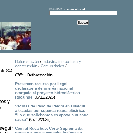
BUSCAR
en
www.olca.cl
Deforestación
/
Industria inmobiliaria y
construcción
/
Comunidades
/
e de 2015
Chile
-
Deforestación
Presentan recurso por ilegal
declaratoria de interés nacional
otorgada al proyecto hidroeléctrico
Rucalhue
(05/12/2025)
mos y
Vecinas de Paso de Piedra en Hualqui
y
afectadas por supercarretera eléctrica:
“Lo que solicitamos es apoyo a nuestra
causa”
(07/10/2025)
 seguir
Central Rucalhue: Corte Suprema da
portazo a nueva consulta indígena y