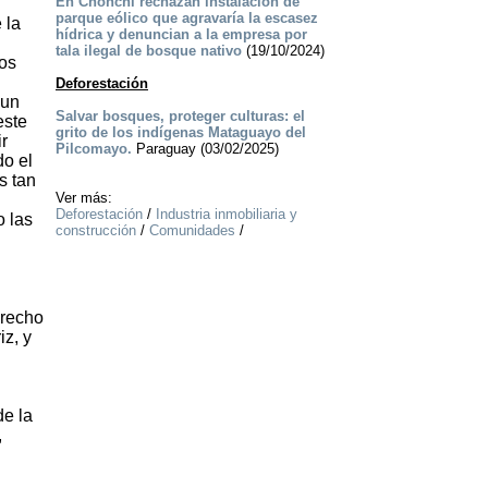
En Chonchi rechazan instalación de
parque eólico que agravaría la escasez
 la
hídrica y denuncian a la empresa por
tala ilegal de bosque nativo
(19/10/2024)
los
Deforestación
 un
Salvar bosques, proteger culturas: el
este
grito de los indígenas Mataguayo del
r
Pilcomayo.
Paraguay (03/02/2025)
do el
s tan
Ver más:
Deforestación
/
Industria inmobiliaria y
o las
construcción
/
Comunidades
/
erecho
iz, y
e la
,