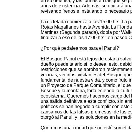
en su defensa, y las formas en las que se 
años de existencia. Además, se ubicará una 
revisando frenos e instalando lo necesario 
La cicletada comienza a las 15:00 hrs. La p
Rojas Magallanes hasta Avenida La Florida 
Martínez (Segunda parada), dobla por Walk
finalizar a eso de las 17:00 hrs., en paseo C
¿Por qué pedaleamos para el Panul?
El Bosque Panul está lejos de estar a salvo
dueño puede talarlo si lo desea, esto, deb
restricciones que se aprobaron recientemen
vecinas, vecinos, visitantes del Bosque qu
fundamental de nuestra vida, y como fruto 
un Proyecto de Parque Comunitario, el que t
Bosque y la montaña, fortaleciendo la cultu
ecosistema. Queremos hacernos cargo del l
una salida definitiva a este conflicto, sin e
políticos se han negado a cumplir con est
cansamos de las falsas promesas, de las es
otorgó al Panul, y las soluciones en la medi
Queremos una ciudad que no esté sometida a