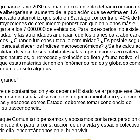
go para el año 2030 estiman un crecimiento del radio urbano de
e albergarían el aumento de la población que se estima en 1.6
 mercado automotriz, que solo en Santiago concentra el 40% de 
 proyecciones de crecimiento pronostican que en 5 años más el
egaría a los 7.000.000 de vehículos. Para los expertos, no existe
iudad, y las autoridades anuncian que los planes para abordar 
ados. ¿Cuándo fue consultada la comunidad? ¿Es posible segui
to para satisfacer los índices macroeconómicos? ¿Se ha calcula
alidad de vida de sus habitantes y las repercusiones en materia
os naturales, el retroceso y extinción de flora y fauna nativa, el
 que estas materias tienen en fenómenos reales y globales com
or nombrar solo algunos.
 grande”
bre de contaminación y es deber del Estado velar porque ese D
n una mercancía al servicio del negocio inmobiliario y automotr
tras y nosotros somos Estado, debemos tomar conciencia del
 su trascendencia.
arque Comunitario pensamos y apostamos por la recuperación d
encuentro para la construcción de una vida y espacio colectivo
 ella, encontrándonos en el buen vivir.