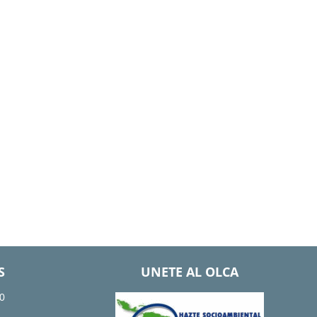
S
UNETE AL OLCA
0