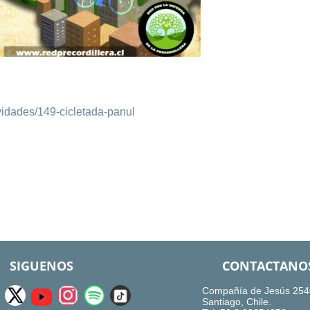
ividades/149-cicletada-panul
SIGUENOS
CONTACTANO
Compañía de Jesús 254
Santiago, Chile.