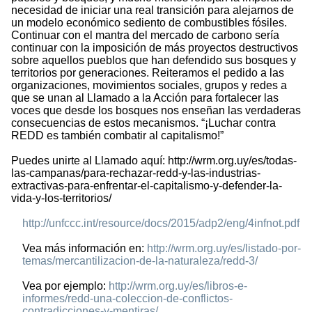
necesidad de iniciar una real transición para alejarnos de
un modelo económico sediento de combustibles fósiles.
Continuar con el mantra del mercado de carbono sería
continuar con la imposición de más proyectos destructivos
sobre aquellos pueblos que han defendido sus bosques y
territorios por generaciones. Reiteramos el pedido a las
organizaciones, movimientos sociales, grupos y redes a
que se unan al Llamado a la Acción para fortalecer las
voces que desde los bosques nos enseñan las verdaderas
consecuencias de estos mecanismos. “¡Luchar contra
REDD es también combatir al capitalismo!”
Puedes unirte al Llamado aquí: http://wrm.org.uy/es/todas-
las-campanas/para-rechazar-redd-y-las-industrias-
extractivas-para-enfrentar-el-capitalismo-y-defender-la-
vida-y-los-territorios/
http://unfccc.int/resource/docs/2015/adp2/eng/4infnot.pdf
Vea más información en:
http://wrm.org.uy/es/listado-por-
temas/mercantilizacion-de-la-naturaleza/redd-3/
Vea por ejemplo:
http://wrm.org.uy/es/libros-e-
informes/redd-una-coleccion-de-conflictos-
contradicciones-y-mentiras/