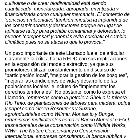
cultivarse o de crear biodiversidad está siendo
cuantificada, monetarizada, apropiada, privatizada y
financierizada como cualquier mercancía. El comercio de
‘servicios ambientales’ también impulsa la impunidad de
los contaminadores y destructores porque en lugar de
aplicarse la ley para prohibir contaminar y deforestar, lo
pueden ‘compensar’ y además evita combatir el cambio
climático pues no se ataca lo que lo provoca.”
Un paso importante de este Llamado fue el de articular
claramente la crítica hacia REDD con sus implicaciones
en la expansión del modelo extractivo, ya que sus
promotores utilizan constantemente un discurso de
“participación local”, “mejorar la gestión de los bosques”,
“mejorar las condiciones de vida y desarrollo de las
poblaciones locales” e incluso de “implementar los
derechos territoriales”. No obstante, como lo expresa el
Llamado,
“empresas como la petrolera Shell o la minera
Río Tinto, de plantaciones de árboles para madera, pulpa
y papel como Green Resources y Suzano,
agroindustriales como Wilmar, Monsanto y Bunge,
organismos multilaterales como el Banco Mundial o FAO,
trasnacionales de la conservación como Wildlife Works,
WWF, The Nature Conservancy o Conservación
Internacional, empresas consultoras, la banca pública y