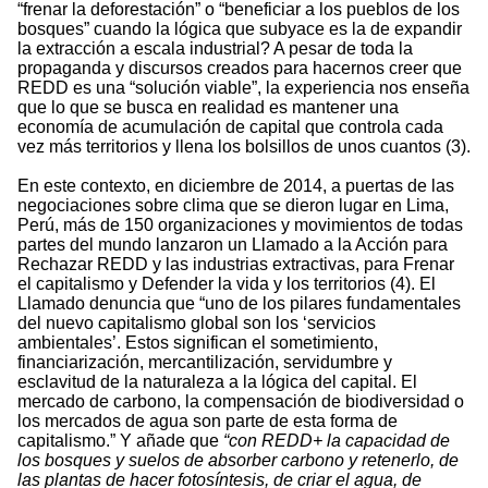
“frenar la deforestación” o “beneficiar a los pueblos de los
bosques” cuando la lógica que subyace es la de expandir
la extracción a escala industrial? A pesar de toda la
propaganda y discursos creados para hacernos creer que
REDD es una “solución viable”, la experiencia nos enseña
que lo que se busca en realidad es mantener una
economía de acumulación de capital que controla cada
vez más territorios y llena los bolsillos de unos cuantos (3).
En este contexto, en diciembre de 2014, a puertas de las
negociaciones sobre clima que se dieron lugar en Lima,
Perú, más de 150 organizaciones y movimientos de todas
partes del mundo lanzaron un Llamado a la Acción para
Rechazar REDD y las industrias extractivas, para Frenar
el capitalismo y Defender la vida y los territorios (4). El
Llamado denuncia que “uno de los pilares fundamentales
del nuevo capitalismo global son los ‘servicios
ambientales’. Estos significan el sometimiento,
financiarización, mercantilización, servidumbre y
esclavitud de la naturaleza a la lógica del capital. El
mercado de carbono, la compensación de biodiversidad o
los mercados de agua son parte de esta forma de
capitalismo.” Y añade que
“con REDD+ la capacidad de
los bosques y suelos de absorber carbono y retenerlo, de
las plantas de hacer fotosíntesis, de criar el agua, de