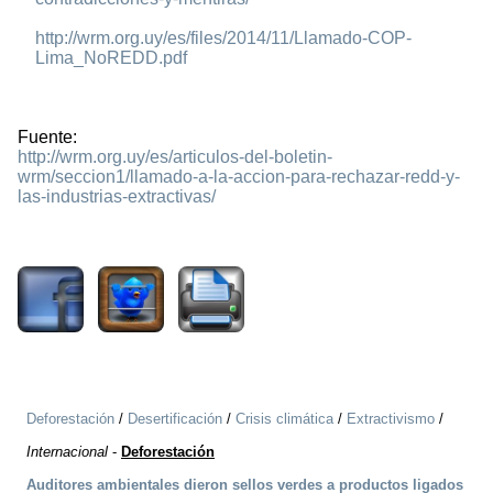
http://wrm.org.uy/es/files/2014/11/Llamado-COP-
Lima_NoREDD.pdf
Fuente:
http://wrm.org.uy/es/articulos-del-boletin-
wrm/seccion1/llamado-a-la-accion-para-rechazar-redd-y-
las-industrias-extractivas/
2154
Deforestación
/
Desertificación
/
Crisis climática
/
Extractivismo
/
Internacional
-
Deforestación
Auditores ambientales dieron sellos verdes a productos ligados