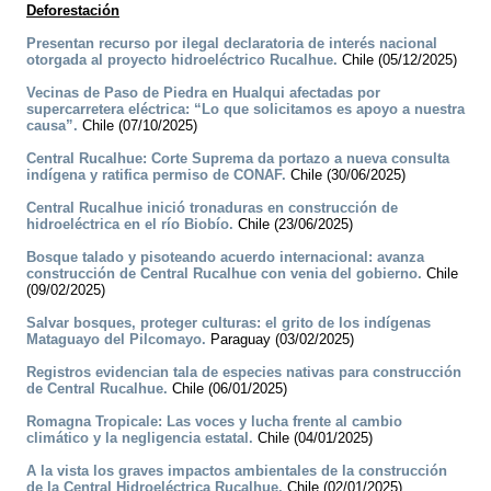
Deforestación
Presentan recurso por ilegal declaratoria de interés nacional
otorgada al proyecto hidroeléctrico Rucalhue.
Chile (05/12/2025)
Vecinas de Paso de Piedra en Hualqui afectadas por
supercarretera eléctrica: “Lo que solicitamos es apoyo a nuestra
causa”.
Chile (07/10/2025)
Central Rucalhue: Corte Suprema da portazo a nueva consulta
indígena y ratifica permiso de CONAF.
Chile (30/06/2025)
Central Rucalhue inició tronaduras en construcción de
hidroeléctrica en el río Biobío.
Chile (23/06/2025)
Bosque talado y pisoteando acuerdo internacional: avanza
construcción de Central Rucalhue con venia del gobierno.
Chile
(09/02/2025)
Salvar bosques, proteger culturas: el grito de los indígenas
Mataguayo del Pilcomayo.
Paraguay (03/02/2025)
Registros evidencian tala de especies nativas para construcción
de Central Rucalhue.
Chile (06/01/2025)
Romagna Tropicale: Las voces y lucha frente al cambio
climático y la negligencia estatal.
Chile (04/01/2025)
A la vista los graves impactos ambientales de la construcción
de la Central Hidroeléctrica Rucalhue.
Chile (02/01/2025)