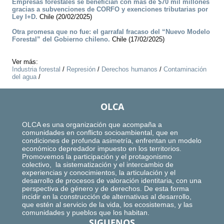
Empresas forestales se benefician con más de $70 mil millones
gracias a subvenciones de CORFO y exenciones tributarias por
Ley I+D.
Chile (20/02/2025)
Otra promesa que no fue: el garrafal fracaso del “Nuevo Modelo
Forestal” del Gobierno chileno.
Chile (17/02/2025)
Ver más:
Industria forestal
/
Represión
/
Derechos humanos
/
Contaminación
del agua
/
OLCA
OLCA es una organización que acompaña a
comunidades en conflicto socioambiental, que en
condiciones de profunda asimetría, enfrentan un modelo
económico depredador impuesto en los territorios.
Promovemos la participación y el protagonismo
colectivo, la sistematización y el intercambio de
experiencias y conocimientos, la articulación y el
desarrollo de procesos de valoración identitaria, con una
perspectiva de género y de derechos. De esta forma
incidir en la construcción de alternativas al desarrollo,
que estén al servicio de la vida, los ecosistemas, y las
comunidades y pueblos que los habitan.
SIGUENOS