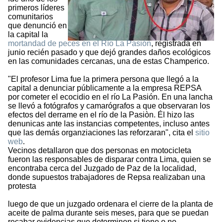
primeros líderes
comunitarios
que denunció en
la capital la
mortandad de peces en el Río La Pasión
, registrada en
junio recién pasado y que dejó grandes daños ecológicos
en las comunidades cercanas, una de estas Champerico.
"El profesor Lima fue la primera persona que llegó a la
capital a denunciar públicamente a la empresa REPSA
por cometer el ecocidio en el río La Pasión. En una lancha
se llevó a fotógrafos y camarógrafos a que observaran los
efectos del derrame en el río de la Pasiòn. Él hizo las
denunicas ante las instancias competentes, incluso antes
que las demás organziaciones las reforzaran", cita el
sitio
web
.
Vecinos detallaron que dos personas en motocicleta
fueron las responsables de disparar contra Lima, quien se
encontraba cerca del Juzgado de Paz de la localidad,
donde supuestos trabajadores de Repsa realizaban una
protesta
luego de que un juzgado ordenara el cierre de la planta de
aceite de palma durante seis meses, para que se puedan
recabar evidencias que determinen si tiene o no