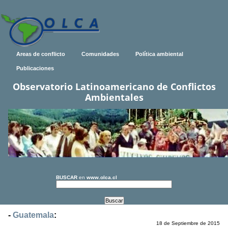
Areas de conflicto
Comunidades
Política ambiental
Publicaciones
Observatorio Latinoamericano de Conflictos
Ambientales
BUSCAR
en
www.olca.cl
-
Guatemala
:
18 de Septiembre de 2015