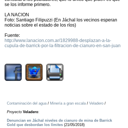
se los informe primero.
LA NACION
Foto: Santiago Filipuzzi (En Jáchal los vecinos esperan
noticias sobre el estado de los ríos)
Fuente:
http://www.lanacion.com.ar/1829988-desplazan-a-la-
cupula-de-barrick-por-la-filtracion-de-cianuro-en-san-juan
1535
Contaminación del agua
/
Minería a gran escala
/
Veladero
/
Proyecto
Veladero
:
Denuncian en Jáchal niveles de cianuro de mina de Barrick
Gold que desbordan los límites
(21/05/2018)