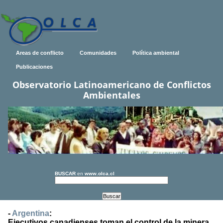
Areas de conflicto
Comunidades
Política ambiental
Publicaciones
Observatorio Latinoamericano de Conflictos
Ambientales
BUSCAR
en
www.olca.cl
-
Argentina
:
Ejecutivos canadienses toman el control de la minera