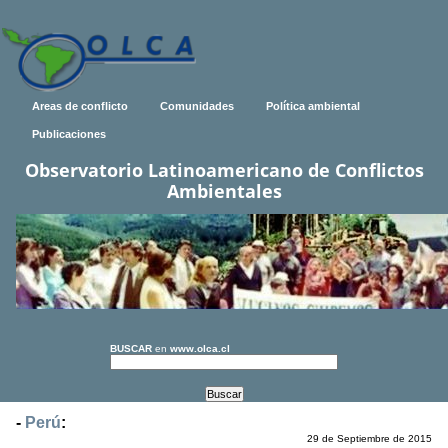
Areas de conflicto
Comunidades
Política ambiental
Publicaciones
Observatorio Latinoamericano de Conflictos
Ambientales
BUSCAR
en
www.olca.cl
-
Perú
:
29 de Septiembre de 2015