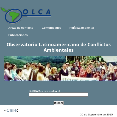
Areas de conflicto
Comunidades
Política ambiental
Publicaciones
Observatorio Latinoamericano de Conflictos
Ambientales
BUSCAR
en
www.olca.cl
-
Chile
:
30 de Septiembre de 2015