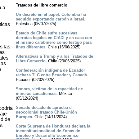
Tratados de libre comercio
a a
Un decreto en el papel: Colombia ha
seguido exportando carbón a Israel.
Palestina (06/07/2025)
ticas
Estado de Chile sufre sucesivas
derrotas legales en CIADI y en casa con
el mismo carabinero como testigo para
s las
fines diferentes.
Chile (15/06/2025)
res
Alternativas a Trump y a los Tratados de
ales
Libre Comercio.
Chile (23/05/2025)
ias
s
Confederación indígena de Ecuador
rechaza TLC entre Ecuador y Canadá.
Ecuador (03/02/2025)
Sonora, víctima de la rapacidad de
mineras canadienses.
México
(05/12/2024)
Senado decadente aprueba el
podría
neocolonial tratado Chile-Unión
raje
Europea.
Chile (14/11/2024)
ad de
la
Corte Suprema de Honduras declara la
inconstitucionalidad de Zonas de
Empleo y Desarrollo Económico