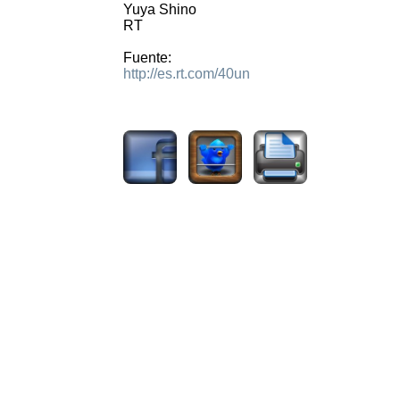
Yuya Shino
RT
Fuente:
http://es.rt.com/40un
2394