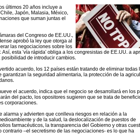
s últimos 20 años incluye a
 Chile, Japón, Malasia, México,
naciones que suman juntas el
cámaras del Congreso de EE.UU.,
ense aprobó la ley que otorga al
erar las negociaciones sobre los
. Así, esta 'vía rápida' obliga a los congresistas de EE.UU. a ap
a posibilidad de introducir cambios.
ertido acuerdo, los 12 países están tratando de eliminar todas 
 garantizan la seguridad alimentaria, la protección de la agricul
adanos.
ve el acuerdo, indica que el negocio se desarrollará en los 
arán del pacto, los opositores sugieren que se trata de benefici
es corporaciones.
 alarma y advierten que conlleva riesgos en relación a la
medioambiente y de la salud, la deslocalización de puestos de
olios farmacéuticos, la transparencia del Gobierno y otras cues
o contrario –el secretismo de las negociaciones- es lo que ha