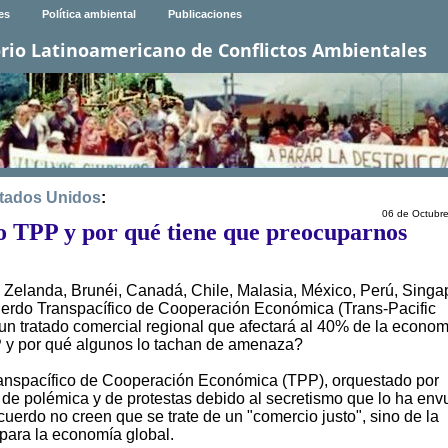
es
Política ambiental
Publicaciones
rio Latinoamericano de Conflictos Ambientales
tados Unidos
:
06 de Octubr
to TPP y por qué tiene que preocuparnos
 Zelanda, Brunéi, Canadá, Chile, Malasia, México, Perú, Singa
erdo Transpacífico de Cooperación Económica (Trans-Pacific
, un tratado comercial regional que afectará al 40% de la econom
P y por qué algunos lo tachan de amenaza?
Transpacífico de Cooperación Económica (TPP), orquestado por
 de polémica y de protestas debido al secretismo que lo ha env
uerdo no creen que se trate de un "comercio justo", sino de la
para la economía global.