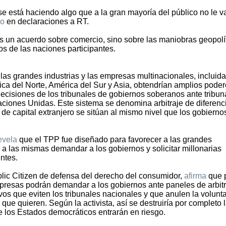
se está haciendo algo que a la gran mayoría del público no le v
no
en declaraciones a RT.
 un acuerdo sobre comercio, sino sobre las maniobras geopolí
os de las naciones participantes.
las grandes industrias y las empresas multinacionales, incluida
a del Norte, América del Sur y Asia, obtendrían amplios pode
decisiones de los tribunales de gobiernos soberanos ante tribun
ciones Unidas. Este sistema se denomina arbitraje de diferenc
 de capital extranjero se sitúan al mismo nivel que los gobierno
evela
que el TPP fue diseñado para favorecer a las grandes
a las mismas demandar a los gobiernos y solicitar millonarias
ntes.
lic Citizen de defensa del derecho del consumidor,
afirma
que 
empresas podrán demandar a los gobiernos ante paneles de arbit
os que eviten los tribunales nacionales y que anulen la volunt
ue quieren. Según la activista, así se destruiría por completo 
e los Estados democráticos entrarán en riesgo.