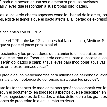
 podría representar una seria amenaza para las naciones
cas y leyes que respondan a sus propias prioridades.
, el acuerdo abarca aspectos como la libertad de Internet, los
s, existe el temor a que el pacto afecte a la libertad de expresi
os pacientes con el TPP?
obre el TPP entre las 12 naciones había concluido, Médicos Si
que supone el pacto para la salud.
pacientes y los proveedores de tratamiento en los países en
do que se trata del "peor acuerdo comercial para el acceso a los
serán obligados a cambiar sus leyes para incorporar abusivas
 las empresas farmacéuticas".
el precio de los medicamentos para millones de personas al ext
 más la competencia de genéricos para bajar los precios".
para los fabricantes de medicamentos genéricos competir con lo
egún el documento, en todos los aspectos que se describen en 
PP, los negociadores de Estados Unidos defienden a las grandes
ones de propiedad intelectual más estrictas.