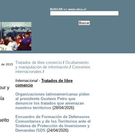
BUSCAR
en
www.olca.cl
Tratados de libre comercio
/
Ocultamiento
e de 2015
y manipulación de información
/
Convenios
internacionales
/
Internacional
-
Tratados de libre
comercio
pur y
Organizaciones latinoamericanas piden
ía
al presidente Gustavo Petro que
denuncie los tratados que amenazan
nuestros territorios
(28/04/2026)
Encuentro de Formación de Defensores
uelto
Comunitarios y de los Territorios ante el
Sistema de Protección de Inversiones y
Demandas ISDS
(24/04/2026)