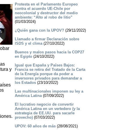
Protesta en el Parlamento Europeo
contra el acuerdo UE-Chile por
neocolonial y destructor del medio
ambiente: “Alto al robo de litio”
(01/03/2024)
¿Quién gana con la UPOV?
(29/11/2022)
Llamado a firmar Declaración sobre
ISDS y el clima
(27/10/2022)
robar
Buenos ­y malos pasos hacia la COP27
en Egipto
(24/10/2022)
las
Igual que España y Países Bajos:
tura y
Francia se retira del Tratado de la Carta
de la Energía porque da poder a
inversores privados para demandar a
los Estados
(23/10/2022)
países
os
Las multinacionales imponen su ley a
América Latina
(07/09/2022)
El lucrativo negocio de convertir
América Latina en un vertedero (y la
estrategia de EE.UU. para sacarle
tiones.
provecho)
(07/03/2022)
UPOV: 60 años de más
(28/08/2021)