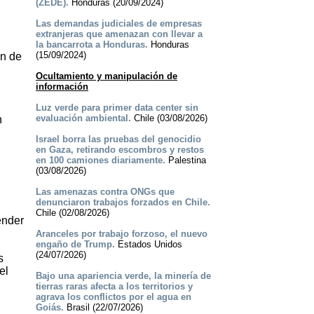
(ZEDE).
Honduras (20/09/2024)
Las demandas judiciales de empresas
extranjeras que amenazan con llevar a
la bancarrota a Honduras.
Honduras
(15/09/2024)
ón de
Ocultamiento y manipulación de
información
Luz verde para primer data center sin
evaluación ambiental.
Chile (03/08/2026)
n
Israel borra las pruebas del genocidio
en Gaza, retirando escombros y restos
en 100 camiones diariamente.
Palestina
(03/08/2026)
Las amenazas contra ONGs que
denunciaron trabajos forzados en Chile.
Chile (02/08/2026)
ender
Aranceles por trabajo forzoso, el nuevo
engaño de Trump.
Estados Unidos
(24/07/2026)
s
el
Bajo una apariencia verde, la minería de
tierras raras afecta a los territorios y
agrava los conflictos por el agua en
Goiás.
Brasil (22/07/2026)