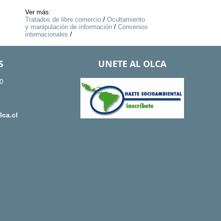
Ver más:
Tratados de libre comercio
/
Ocultamiento
y manipulación de información
/
Convenios
internacionales
/
S
UNETE AL OLCA
0
ca.cl