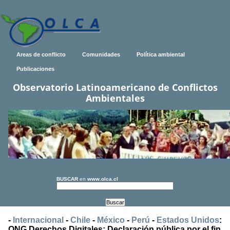
Areas de conflicto
Comunidades
Política ambiental
Publicaciones
Observatorio Latinoamericano de Conflictos
Ambientales
BUSCAR
en
www.olca.cl
-
Internacional
-
Chile
-
México
-
Perú
-
Estados Unidos
:
ONG Derechos Digitales: Declaración pública por el fin