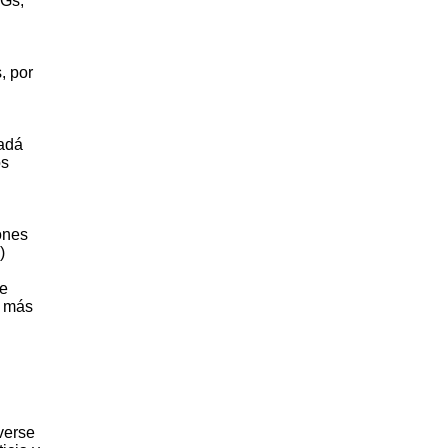
UGs,
, por
nadá
os
ones
)
de
s más
verse