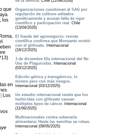
de la semilla.
Chile (12/06/2026)
so que
Organizaciones cuestionan al SAG por
regulación de cultivos editados
haya
genéticamente y acusan falta de rigor
, los
científico y participación real.
Chile
(13/04/2026)
 Roma,
El fraude del agronegocio: revista
científica confirma que Monsanto mintió
el
con el glifosato.
Internacional
deben
(18/12/2025)
bre
P13)
3 de diciembre Día internacional del No
Uso de Plaguicidas.
Internacional
(03/12/2025)
Edición génica y transgénicos, lo
mismo pero con más riesgos.
idas en
Internacional (03/12/2025)
ones
Un estudio internacional revela que los
]
Los
herbicidas con glifosato causan
múltiples tipos de cáncer.
Internacional
(11/06/2025)
ivos
Multinacionales contra soberanía
alimentaria: Hasta las semillas se roban.
Internacional (09/05/2025)
uye