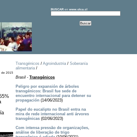
BUSCAR
en
www.olca.cl
Transgénicos
/
Agroindustria
/
Soberanía
alimentaria
/
e de 2015
Brasil
-
Transgénicos
Peligro por expansión de árboles
transgénicos: Brasil fue sede de
encuentro internacional para detener su
 55%
propagación
(14/06/2023)
a
Papel do eucalipto no Brasil entra na
ía
mira de rede internacional anti árvores
transgênicas
(02/06/2023)
Com intensa pressão de organizações,
análise de liberação de trigo
transgênico é adiada
(10/06/2021)