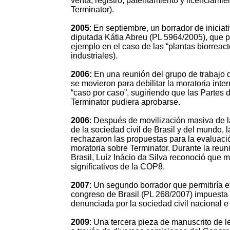
venta, registro, patentamiento y licenciami
Terminator).
2005
: En septiembre, un borrador de iniciat
diputada Kátia Abreu (PL 5964/2005), que pe
ejemplo en el caso de las “plantas biorreac
industriales).
2006:
En una reunión del grupo de trabajo
se movieron para debilitar la moratoria inter
“caso por caso”, sugiriendo que las Partes 
Terminator pudiera aprobarse.
2006
: Después de movilización masiva de 
de la sociedad civil de Brasil y del mundo,
rechazaron las propuestas para la evaluació
moratoria sobre Terminator. Durante la reun
Brasil, Luíz Inácio da Silva reconoció que 
significativos de la COP8.
2007
: Un segundo borrador que permitiría 
congreso de Brasil (PL 268/2007) impuesta p
denunciada por la sociedad civil nacional e 
2009
: Una tercera pieza de manuscrito de 