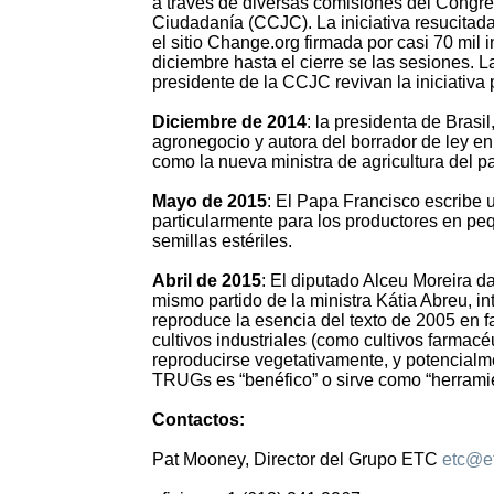
a través de diversas comisiones del Congres
Ciudadanía (CCJC). La iniciativa resucitada
el sitio Change.org firmada por casi 70 mil 
diciembre hasta el cierre se las sesiones.
presidente de la CCJC revivan la iniciativ
Diciembre de 2014
: la presidenta de Bras
agronegocio y autora del borrador de ley e
como la nueva ministra de agricultura del pa
Mayo de 2015
: El Papa Francisco escribe 
particularmente para los productores en pe
semillas estériles.
Abril de 2015
: El diputado Alceu Moreira d
mismo partido de la ministra Kátia Abreu, 
reproduce la esencia del texto de 2005 en 
cultivos industriales (como cultivos farmac
reproducirse vegetativamente, y potencialme
TRUGs es “benéfico” o sirve como “herramie
Contactos:
Pat Mooney, Director del Grupo ETC
etc@e