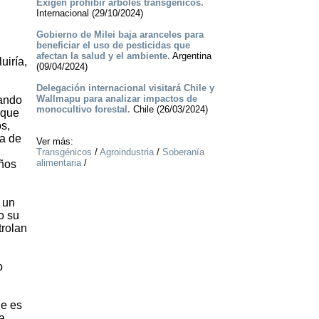
Exigen prohibir árboles transgénicos.
Internacional (29/10/2024)
Gobierno de Milei baja aranceles para
beneficiar el uso de pesticidas que
afectan la salud y el ambiente.
Argentina
uiría,
(09/04/2024)
Delegación internacional visitará Chile y
Wallmapu para analizar impactos de
uando
monocultivo forestal.
Chile (26/03/2024)
 que
os,
da de
Ver más:
n
Transgénicos
/
Agroindustria
/
Soberanía
alimentaria
/
años
 un
o su
trolan
o
ue es
a