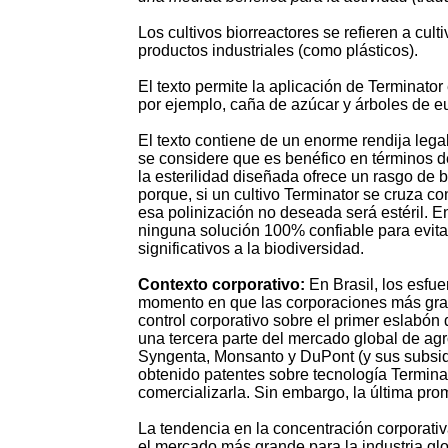
Los cultivos biorreactores se refieren a cul
productos industriales (como plásticos).
El texto permite la aplicación de Terminator
por ejemplo, caña de azúcar y árboles de euc
El texto contiene de un enorme rendija leg
se considere que es benéfico en términos 
la esterilidad diseñada ofrece un rasgo de b
porque, si un cultivo Terminator se cruza c
esa polinización no deseada será estéril. E
ninguna solución 100% confiable para evita
significativos a la biodiversidad.
Contexto corporativo:
En Brasil, los esfu
momento en que las corporaciones más gra
control corporativo sobre el primer eslabó
una tercera parte del mercado global de ag
Syngenta, Monsanto y DuPont (y sus subsidi
obtenido patentes sobre tecnología Termina
comercializarla. Sin embargo, la última pro
La tendencia en la concentración corporativ
el mercado más grande para la industria gl