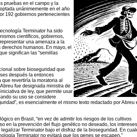
las pruebas en el campo y la
adoptada unánimemente en el año
 por 192 gobiernos pertenecientes
tecnología Terminator ha sido
nismos científicos, gobiernos,
 representar una amenaza a la
los derechos humanos. En mayo, el
ue significan las “semillas
cional sobre bioseguridad que
eses después la entonces
 que revertiría la moratoria al
. Abreu fue designada ministra de
niciativa de ley, que permite usar
cuando su uso se considere
guridad”, es esencialmente el mismo texto redactado por Abreu 
gico en Brasil, “en vez de admitir los riesgos de los cultivos
so en la prevención del flujo genético no deseado, los interese
legalizar Terminator bajo el disfraz de la bioseguridad. En cual
cnología Terminator no evitará que los genes se escapen.”