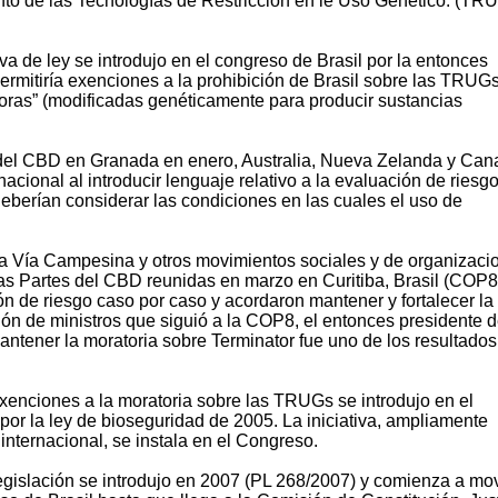
ento de las Tecnologías de Restricción en le Uso Genético. (TR
iva de ley se introdujo en el congreso de Brasil por la entonces
rmitiría exenciones a la prohibición de Brasil sobre las TRUGs
toras” (modificadas genéticamente para producir sustancias
 del CBD en Granada en enero, Australia, Nueva Zelanda y Ca
nacional al introducir lenguaje relativo a la evaluación de riesg
deberían considerar las condiciones en las cuales el uso de
la Vía Campesina y otros movimientos sociales y de organizaci
 las Partes del CBD reunidas en marzo en Curitiba, Brasil (COP8
n de riesgo caso por caso y acordaron mantener y fortalecer la
ión de ministros que siguió a la COP8, el entonces presidente 
mantener la moratoria sobre Terminator fue uno de los resultado
exenciones a la moratoria sobre las TRUGs se introdujo en el
or la ley de bioseguridad de 2005. La iniciativa, ampliamente
internacional, se instala en el Congreso.
legislación se introdujo en 2007 (PL 268/2007) y comienza a mo