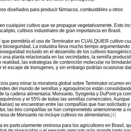
tivos diseñados para producir fármacos, combustibles u otros
 en cualquier cultivo que se propague vegetativamente. Esto incl
alipto, cultivos industriales de gran importancia en Brasil.
al que permitiría el uso de Terminator en CUALQUIER cultivo c
de bioseguridad. La industria lleva mucho tiempo argumentando
ioseguridad incluido en el desarrollo de los cultivos transgénic
on una planta relacionada en las vecindades, la semilla produci
n realidad, las estrategias de contención molecular no brindará
r el escape de transgenes, y sin embargo podrían ocasionar d
erzos para minar la moratoria global sobre Terminator ocurren en
ndes del mundo de semillas y agroquímicos están consolidand
n de la cadena alimentaria: Monsanto, Syngenta y DuPont ya con
roquíminos y el 55% de todas las semillas comerciales. Aunque
arias) se encuentran entre las compañías que han solicitado y
tor, las tres compañías se han comprometido anteriormente a n
mesa de Monsanto no incluye cultivos no alimentarios.
[4]
a es particularmente ominosa para los agricultores en Brasil, q
obal de plaguicidas y el segundo mercado más grande tanto par