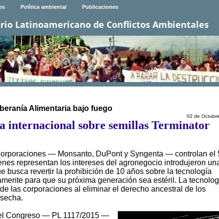
es
Política ambiental
Publicaciones
rio Latinoamericano de Conflictos Ambientales
beranía Alimentaria bajo fuego
02 de Octubr
ia internacional sobre semillas Terminator
corporaciones — Monsanto, DuPont y Syngenta — controlan el
enes representan los intereses del agronegocio introdujeron un
ue busca revertir la prohibición de 10 años sobre la tecnología
mente para que su próxima generación sea estéril. La tecnolog
e las corporaciones al eliminar el derecho ancestral de los
osecha.
en el Congreso — PL 1117/2015 —