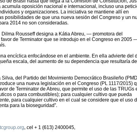
o de Brasil hasta que llega a la Comisión de Constitución, Just
 acumula oposición nacional e internacional, incluso una petic
individuos y organizaciones. La iniciativa se mantiene allí en
 Las posibilidades de que una nueva sesión del Congreso y un n
a para 2014 no son consideradas.
il, Dilma Rousseff designa a Kátia Abreu, — promotora del
n favor de Terminator que se introdujo en el Congreso en 2005 
ís.
una encíclica enfocándose en el ambiente. En ella advierte del 
queña escala, del aumento de su dependencia que resultaría de
a Silva, del Partido del Movimiento Democrático Brasileño (PMD
introduce una nueva legislación en el Congreso (PL 1117/2015) 
favor de Terminator de Abreu, que permite el uso de las TRUGs 
éuticos o para combustibles); para cualquier cultivo que pueda
nte, para cualquier cultivo en el cual se considere que el uso d
nta para la bioseguridad”.
tcgroup.org
, cel + 1 (613) 2400045,