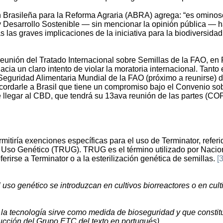
n Brasileña para la Reforma Agraria (ABRA) agrega: “es omino
 Desarrollo Sostenible — sin mencionar la opinión pública — 
 las graves implicaciones de la iniciativa para la biodiversidad
eunión del Tratado Internacional sobre Semillas de la FAO, en
cia un claro intento de violar la moratoria internacional. Tanto 
Seguridad Alimentaria Mundial de la FAO (próximo a reunirse) 
cordarle a Brasil que tiene un compromiso bajo el Convenio so
 llegar al CBD, que tendrá su 13ava reunión de las partes (CO
rmitiría exenciones específicas para el uso de Terminator, refer
l Uso Genético (TRUG). TRUG es el término utilizado por Naci
ferirse a Terminator o a la esterilización genética de semillas.
[3
 uso genético se introduzcan en cultivos biorreactores o en cult
 la tecnología sirve como medida de bioseguridad y que constit
ucción del Grupo ETC del texto en portugués).