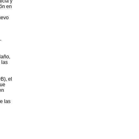
icia y
ión en
uevo
—
daño,
 las
B), el
que
en
e las