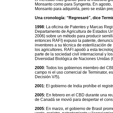
Monsanto como para Syngenta. En agosto, S
Monsanto para adquirirla, pero se están pre
Una cronología: “Regresaré”, dice Termin
1998
: La oficina de Patentes y Marcas Regi
Departamento de Agricultura de Estados U
2006) sobre un método para producir semil
entonces RAFI) expuso la patente, denuncia
inventores a su técnica de esterilización 
los agricultores. RAFI apodó a esta tecnol
parte de la sociedad civil internacional y l
Diversidad Biológica de Naciones Unidas 
2000
: Todos los gobiernos miembro del CBD
campo ni el uso comercial de Terminator, e
Decisión V/5).
2001
: El gobierno de India prohíbe el regist
2005:
En febrero en el CBD durante una reu
de Canadá se movió para despertar el conse
2005
: En marzo, el gobierno de Brasil pro