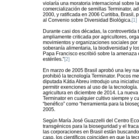
violaría una moratoria internacional sobre 
comercialización de semillas Terminator, 
2000, y ratificada en 2006 Curitiba, Brasil,
al Convenio sobre Diversidad Biológica.
[1]
Durante casi dos décadas, la controvertida 
ampliamente criticada por agricultores, orga
movimientos y organizaciones sociales por
soberanía alimentaria, la biodiversidad y 
Papa Francisco escribió sobre la amenaza q
estériles.”
[2]
En marzo de 2005 Brasil aprobó una ley na
prohibió la tecnología Terminator. Pocos m
diputada Kátia Abreu introdujo una iniciativa
permitir exenciones al uso de la tecnología
agricultura en diciembre de 2014. La nueva i
Terminator en cualquier cultivo siempre y 
“benéfico” como “herramienta para la biose
2005.
Según María José Guazzelli del Centro Ecoló
transgénicos para la bioseguridad y el fraca
las corporaciones en Brasil están buscando 
caso, los científicos coinciden en que la te