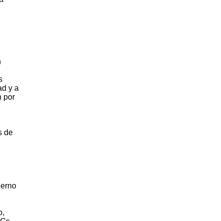
n
s
ad y a
n por
s de
ierno
o,