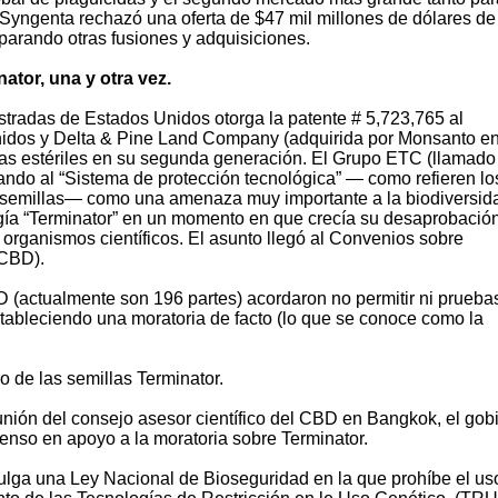
yngenta rechazó una oferta de $47 mil millones de dólares de
parando otras fusiones y adquisiciones.
ator, una y otra vez.
stradas de Estados Unidos otorga la patente # 5,723,765 al
nidos y Delta & Pine Land Company (adquirida por Monsanto e
las estériles en su segunda generación. El Grupo ETC (llamado
ndo al “Sistema de protección tecnológica” — como refieren lo
de semillas— como una amenaza muy importante a la biodiversid
ogía “Terminator” en un momento en que crecía su desaprobació
os organismos científicos. El asunto llegó al Convenios sobre
(CBD).
 (actualmente son 196 partes) acordaron no permitir ni prueba
stableciendo una moratoria de facto (lo que se conoce como la
ro de las semillas Terminator.
nión del consejo asesor científico del CBD en Bangkok, el gob
nso en apoyo a la moratoria sobre Terminator.
mulga una Ley Nacional de Bioseguridad en la que prohíbe el us