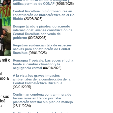
ratifica permiso de CONAF
(30/06/2025)
Central Rucalhue inició tronaduras en
construcción de hidroeléctrica en el río
Biobío
(23/06/2025)
Bosque talado y pisoteando acuerdo
internacional: avanza construcción de
Central Rucalhue con venia del
gobierno
(09/02/2025)
Registros evidencian tala de especies
nativas para construcción de Central
Rucalhue
(06/01/2025)
 mil o
Romagna Tropicale: Las voces y lucha
frente al cambio climático y la
negligencia estatal
(04/01/2025)
al
A la vista los graves impactos
ndo a
ambientales de la construcción de la
Central Hidroeléctrica Rucalhue
(02/01/2025)
Confirman condena contra minera de
r sus
tierras raras en Penco por talar
loé,
plantación forestal sin plan de manejo
a
(25/11/2024)