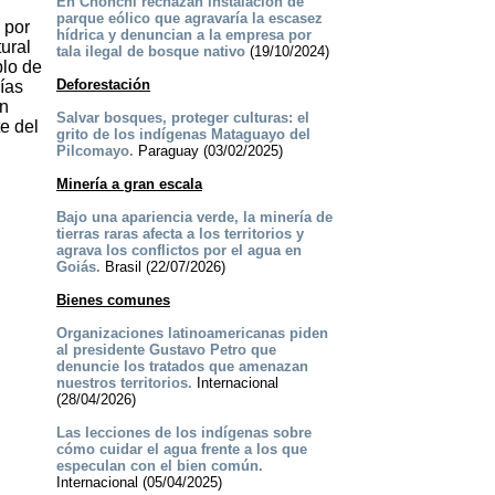
En Chonchi rechazan instalación de
parque eólico que agravaría la escasez
 por
hídrica y denuncian a la empresa por
ural
tala ilegal de bosque nativo
(19/10/2024)
blo de
Deforestación
ías
en
Salvar bosques, proteger culturas: el
te del
grito de los indígenas Mataguayo del
Pilcomayo.
Paraguay (03/02/2025)
Minería a gran escala
Bajo una apariencia verde, la minería de
tierras raras afecta a los territorios y
agrava los conflictos por el agua en
Goiás.
Brasil (22/07/2026)
Bienes comunes
Organizaciones latinoamericanas piden
al presidente Gustavo Petro que
denuncie los tratados que amenazan
nuestros territorios.
Internacional
(28/04/2026)
Las lecciones de los indígenas sobre
cómo cuidar el agua frente a los que
especulan con el bien común.
Internacional (05/04/2025)