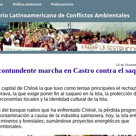
es
Política ambiental
Publicaciones
rio Latinoamericano de Conflictos Ambientales
13 de Octubr
contundente marcha en Castro contra el sa
a capital de Chiloé la que tuvo como temas principales el rechaz
va, la que exige poner fin al saqueo en la Isla, la protección d
economías locales y la identidad cultural de la Isla.
 del bosque nativo que ha enfrentado Chiloé, la pérdida progre
taminación a causa de la industria salmonera, hoy, la isla en
mineros y forestales, sumándose proyectos energéticos que
ritoriales.