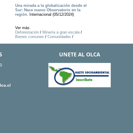
Una mirada a la globalización desde el
Sur: Nace nuevo Observatorio en la
región.
Internacional (05/12/2024)
Ver más:
Deforestación
/
Minería a gran escala
/
Bienes comunes
/
Comunidades
/
S
UNETE AL OLCA
0
ca.cl