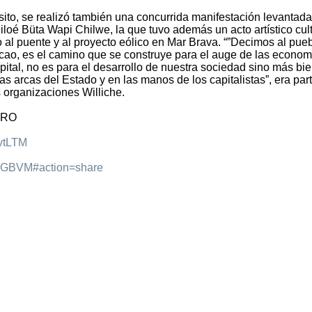
ito, se realizó también una concurrida manifestación levantada
oé Büta Wapi Chilwe, la que tuvo además un acto artístico cult
o al puente y al proyecto eólico en Mar Brava. “”Decimos al pue
cao, es el camino que se construye para el auge de las econom
pital, no es para el desarrollo de nuestra sociedad sino más bi
as arcas del Estado y en las manos de los capitalistas”, era par
s organizaciones Williche.
TRO
vtLTM
nKGBVM#action=share