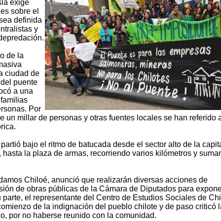
sla exige
es sobre el
 sea definida
ntralistas y
 depredación.
o de la
masiva
la ciudad de
 del puente
vocó a una
familias
ersonas. Por
e un millar de personas y otras fuentes locales se han referido a
rica.
partió bajo el ritmo de batucada desde el sector alto de la capit
, hasta la plaza de armas, recorriendo varios kilómetros y suma
damos Chiloé, anunció que realizarán diversas acciones de
omisión de obras públicas de la Cámara de Diputados para expone
 parte, el representante del Centro de Estudios Sociales de Chi
mienzo de la indignación del pueblo chilote y de paso criticó l
llo, por no haberse reunido con la comunidad.