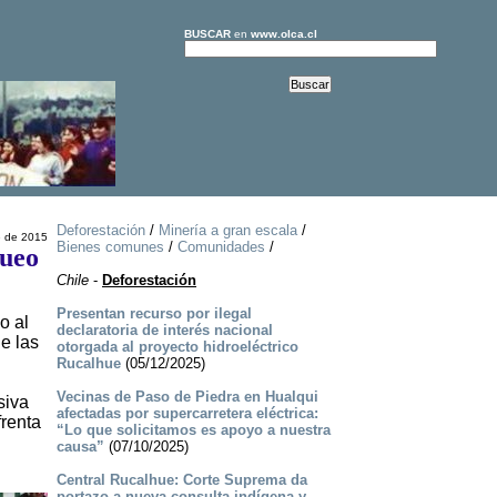
BUSCAR
en
www.olca.cl
Deforestación
/
Minería a gran escala
/
e de 2015
Bienes comunes
/
Comunidades
/
queo
Chile
-
Deforestación
Presentan recurso por ilegal
o al
declaratoria de interés nacional
e las
otorgada al proyecto hidroeléctrico
Rucalhue
(05/12/2025)
Vecinas de Paso de Piedra en Hualqui
siva
afectadas por supercarretera eléctrica:
frenta
“Lo que solicitamos es apoyo a nuestra
causa”
(07/10/2025)
Central Rucalhue: Corte Suprema da
portazo a nueva consulta indígena y