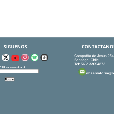
SIGUENOS
CONTACTANO
Compañía de Jesús 254
Santiago, Chile.
Tel: 56.2.33654873
CAR
en
www.olca.cl
observatorio@ol