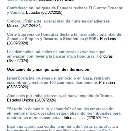
Confederación indígena de Ecuador rechaza TLC entre Ecuador
y Canadá.
Ecuador (03/02/2025)
Sonora, víctima de la rapacidad de mineras canadienses.
México (05/12/2024)
Corte Suprema de Honduras declara la inconstitucionalidad de
Zonas de Empleo y Desarrollo Económico (ZEDE).
Honduras
(20/09/2024)
Las demandas judiciales de empresas extranjeras que
amenazan con llevar a la bancarrota a Honduras.
Honduras
(15/09/2024)
Ocultamiento y manipulación de información
Israel borra las pruebas del genocidio en Gaza, retirando
escombros y restos en 100 camiones diariamente.
Palestina
(03/08/2026)
Aranceles por trabajo forzoso, el nuevo engaño de Trump.
Estados Unidos (24/07/2026)
“Si todo lo demás falla, demanda”: cómo las empresas de
alimentos ultraprocesados están utilizando los tribunales para
obstruir las normas sanitarias.
Internacional (22/07/2026)
Bajo una apariencia verde, la minería de tierras raras afecta a
los territorios y agrava los conflictos por el agua en Goiás.