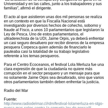
Universidad y en las calles, junto a los trabajadores y sus
familias”, afirmó el dirigente.
El acto al que asistieron unas dos mil personas se realiza
en un contexto en que la Fiscalía Nacional está
investigando por diversos hechos de cohecho, soborno y
fraude al Fisco, a unos 10 parlamentarios que legislaron la
Ley de Pesca. Uno de estos parlamentarios, el
ultraderechista de la UDI, Jaime Orpis, ya deberá enfrentar
un casi seguro desafuero por recibir dineros de la empresa
pesquera Corpesca quien además de financiarlo le
pauteaba casi la totalidad de su trabajo legislativo
referente a los temas pesqueros.
Para el Centro Ecoceanos, el festival Lola Merluza fue una
clara expresión de que la ciudadanía no quiere más
corrupción en el sector pesquero y un mensaje para que
no solamente Jaime Orpis sea desaforado, sino que varios
otros parlamentarios también deben enfrentar la justicia.
Radio del Mar
Fuente:
http://www.radiodelmar.cl/rdm/festival-lolamerluza-en-stgo-
nunca-mas-solos-contra-la-corrupta-ley-de-pesca/#