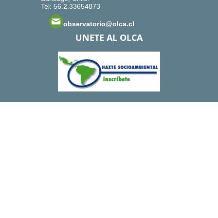
Tel: 56.2.33654873
observatorio@olca.cl
UNETE AL OLCA