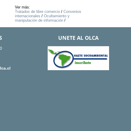
Ver más:
Tratados de libre comercio
/
Convenios
internacionales
/
Ocultamiento y
manipulación de información
/
S
UNETE AL OLCA
0
ca.cl