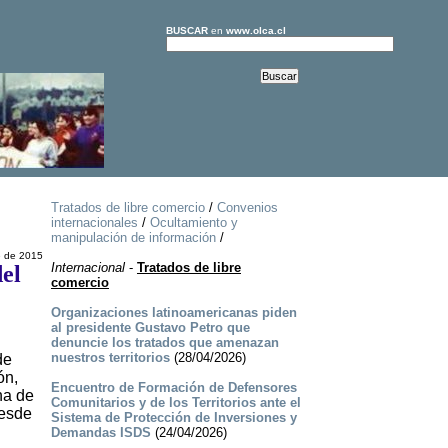
BUSCAR
en
www.olca.cl
Tratados de libre comercio
/
Convenios
internacionales
/
Ocultamiento y
manipulación de información
/
e de 2015
Internacional
-
Tratados de libre
el
comercio
Organizaciones latinoamericanas piden
al presidente Gustavo Petro que
denuncie los tratados que amenazan
nuestros territorios
(28/04/2026)
de
ón,
Encuentro de Formación de Defensores
na de
Comunitarios y de los Territorios ante el
desde
Sistema de Protección de Inversiones y
Demandas ISDS
(24/04/2026)