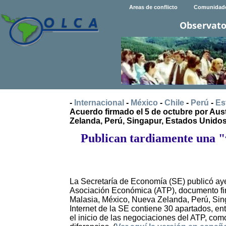
Areas de conflicto
Comunidad
Observato
-
Internacional
-
México
-
Chile
-
Perú
-
Es
Acuerdo firmado el 5 de octubre por Aust
Zelanda, Perú, Singapur, Estados Unido
Publican tardiamente una "v
La Secretaría de Economía (SE) publicó aye
Asociación Económica (ATP), documento firm
Malasia, México, Nueva Zelanda, Perú, Sing
Internet de la SE contiene 30 apartados, 
el inicio de las negociaciones del ATP, com