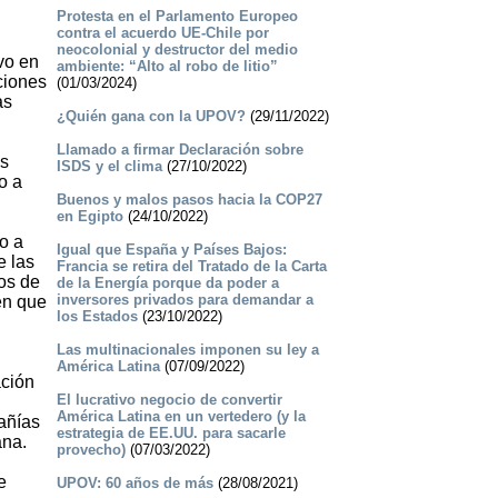
Protesta en el Parlamento Europeo
contra el acuerdo UE-Chile por
neocolonial y destructor del medio
vo en
ambiente: “Alto al robo de litio”
ciones
(01/03/2024)
as
¿Quién gana con la UPOV?
(29/11/2022)
Llamado a firmar Declaración sobre
os
ISDS y el clima
(27/10/2022)
o a
Buenos ­y malos pasos hacia la COP27
en Egipto
(24/10/2022)
o a
Igual que España y Países Bajos:
e las
Francia se retira del Tratado de la Carta
os de
de la Energía porque da poder a
inversores privados para demandar a
en que
los Estados
(23/10/2022)
Las multinacionales imponen su ley a
América Latina
(07/09/2022)
ación
El lucrativo negocio de convertir
América Latina en un vertedero (y la
pañías
estrategia de EE.UU. para sacarle
ana.
provecho)
(07/03/2022)
e
UPOV: 60 años de más
(28/08/2021)