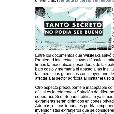
diferencias. (
Ver aquí la versión en españ
T
n
u
i
g
p
f
p
d
Entre los documentos que Wikileaks salvó de
Propiedad intelectual, cuyas cláusulas limi
firmas farmacéuticas poseedoras de las pat
bajo costo y mermaría el abasto a las insti
las medicinas genéricas constituyen uno de
afectaría al sector agrícola al limitar el uso
Otro aspecto preocupante e inaceptable con
oficial es la referente a Solución de difere
soberanía. Si el Senado ratifica lo ya firma
extranjeras serán dirimidos en cortes priva
Además, dichos tribunales podrían imponer 
inversionistas extranjeros que se considere