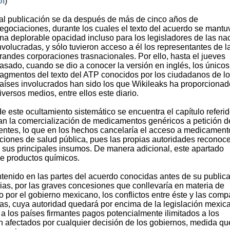
ol
)
al publicación se da después de más de cinco años de
egociaciones, durante los cuales el texto del acuerdo se mantu
na deplorable opacidad incluso para los legisladores de las na
nvolucradas, y sólo tuvieron acceso a él los representantes de l
randes corporaciones trasnacionales. Por ello, hasta el jueves
asado, cuando se dio a conocer la versión en inglés, los únicos
ragmentos del texto del ATP conocidos por los ciudadanos de l
aíses involucrados han sido los que Wikileaks ha proporcionad
iversos medios, entre ellos este diario.
 este ocultamiento sistemático se encuentra el capítulo referid
tan la comercialización de medicamentos genéricos a petición d
entes, lo que en los hechos cancelaría el acceso a medicament
tuciones de salud pública, pues las propias autoridades reconoc
 sus principales insumos. De manera adicional, este apartado
 de productos químicos.
tenido en las partes del acuerdo conocidas antes de su public
ncias, por las graves concesiones que conllevaría en materia de
do por el gobierno mexicano, los conflictos entre éste y las com
das, cuya autoridad quedará por encima de la legislación mexic
a los países firmantes pagos potencialmente ilimitados a los
n afectados por cualquier decisión de los gobiernos, medida qu