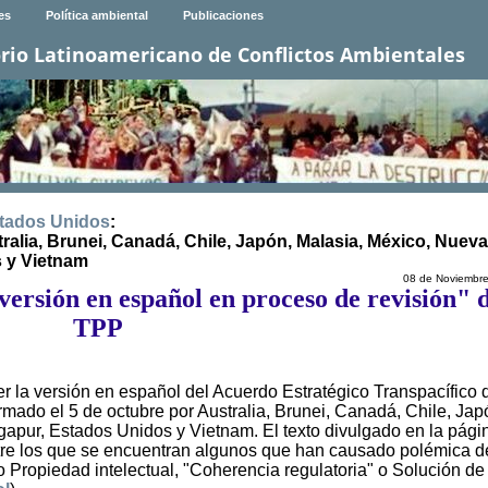
es
Política ambiental
Publicaciones
rio Latinoamericano de Conflictos Ambientales
tados Unidos
:
ralia, Brunei, Canadá, Chile, Japón, Malasia, México, Nueva
s y Vietnam
08 de Noviembr
ersión en español en proceso de revisión" d
TPP
r la versión en español del Acuerdo Estratégico Transpacífico 
ado el 5 de octubre por Australia, Brunei, Canadá, Chile, Jap
apur, Estados Unidos y Vietnam. El texto divulgado en la pági
entre los que se encuentran algunos que han causado polémica 
o Propiedad intelectual, "Coherencia regulatoria" o Solución de