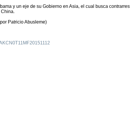
Obama y un eje de su Gobierno en Asia, el cual busca contrarrest
e China.
por Patricio Abusleme)
/idLTAKCN0T11MF20151112