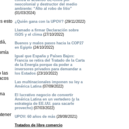
neocolonial y destructor del medio
ambiente: “Alto al robo de litio”
(01/03/2024)
s esto
¿Quién gana con la UPOV?
(29/11/2022)
Llamado a firmar Declaración sobre
ISDS y el clima
(27/10/2022)
dá,
Buenos ­y malos pasos hacia la COP27
en Egipto
(24/10/2022)
omía
Igual que España y Países Bajos:
Francia se retira del Tratado de la Carta
de la Energía porque da poder a
inversores privados para demandar a
 las
los Estados
(23/10/2022)
macos
Las multinacionales imponen su ley a
América Latina
(07/09/2022)
una
El lucrativo negocio de convertir
América Latina en un vertedero (y la
estrategia de EE.UU. para sacarle
provecho)
(07/03/2022)
ntener
UPOV: 60 años de más
(28/08/2021)
Tratados de libre comercio