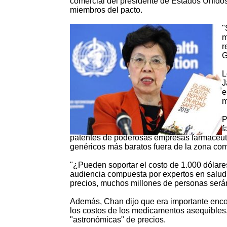
comercial del presidente de Estados Unidos
miembros del pacto.
"
m
r
G
L
J
e
m
P
f
patentes de poderosas empresas farmacéutic
genéricos más baratos fuera de la zona com
"¿Pueden soportar el costo de 1.000 dólares 
audiencia compuesta por expertos en salu
precios, muchos millones de personas serán
Además, Chan dijo que era importante encon
los costos de los medicamentos asequibles,
"astronómicas" de precios.