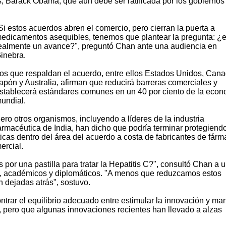
, Barack Obama, que aún debe ser ratificada por los gobiernos
Si estos acuerdos abren el comercio, pero cierran la puerta a
edicamentos asequibles, tenemos que plantear la pregunta: ¿e
ealmente un avance?", preguntó Chan ante una audiencia en
inebra.
os que respaldan el acuerdo, entre ellos Estados Unidos, Cana
apón y Australia, afirman que reducirá barreras comerciales y
stablecerá estándares comunes en un 40 por ciento de la econ
undial.
ero otros organismos, incluyendo a líderes de la industria
armacéutica de India, han dicho que podría terminar protegiendo
as dentro del área del acuerdo a costa de fabricantes de fár
ercial.
por una pastilla para tratar la Hepatitis C?", consultó Chan a 
d, académicos y diplomáticos. "A menos que reduzcamos estos
 dejadas atrás", sostuvo.
trar el equilibrio adecuado entre estimular la innovación y ma
 pero que algunas innovaciones recientes han llevado a alzas