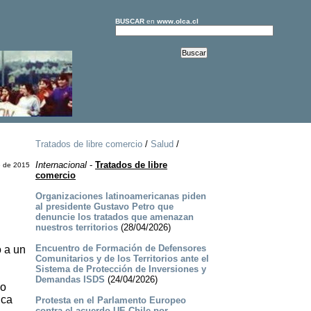
BUSCAR
en
www.olca.cl
Tratados de libre comercio
/
Salud
/
Internacional
-
Tratados de libre
e de 2015
comercio
Organizaciones latinoamericanas piden
al presidente Gustavo Petro que
denuncie los tratados que amenazan
nuestros territorios
(28/04/2026)
Encuentro de Formación de Defensores
ó a un
Comunitarios y de los Territorios ante el
Sistema de Protección de Inversiones y
Demandas ISDS
(24/04/2026)
do
ica
Protesta en el Parlamento Europeo
contra el acuerdo UE-Chile por