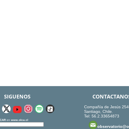
SIGUENOS
CONTACTANO
Compañía de Jesús 254
Santiago, Chile.
Tel: 56.2.33654873
CAR
en
www.olca.cl
observatorio@ol