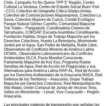
Chile, Campaña Yo No Quiero TPP 5° Región, Centro
Cultural La Ventana, Centro de Estudio Social Buen Vivir
–CCO, Colectivo de Geografía Crítica Gladys Armijo,
Colectivo de Comunicaciones Mapuexpress, Colectivo La
Savia, Colectivo Mujeres de Curicó, Comité Ecológico
Parque Natural Gómez Carreño, Comunidad Mapuche
Trai Traiko – Panguipulli, Coordinadora Chorera de
Talcahuano, CORSAP, Escuela Asamblea Constituyente,
Fundación Habitar, Grupo de Trabajo Mapuche por los
Derechos Colectivos, Huerto La Berenjena, Movimiento
Juntos por el Agua. San Pedro de Melipilla, Ñuble Libre,
Observatorio de Conflictos Mineros de América Latina
OCMAL, Observatorio Latinoamericano de Conflictos
Ambientales OLCA, Pacto Mundial Consciente,
Parlamento Mapuche de Koz Koz, Programa Radial
Semillas de Agua, Red de Acción en Plaguicidas y sus
Alternativas para América Latina RAP-AL, Red de Acción
por los Derechos Ambientales de la Araucanía RADA, Red
Defensa de los Territorios – Araucanía, Grupo Trabajo
Mapuche por Derechos Colectivos, Red Metropolitana No
Alto Maipo, Unión Comunal de Juntas de Vecinos Teno,
Valles en Movimiento – Limarí, Vive Curacautín – Región
Araucanía.
Las principales materias de transgresión que señalan las