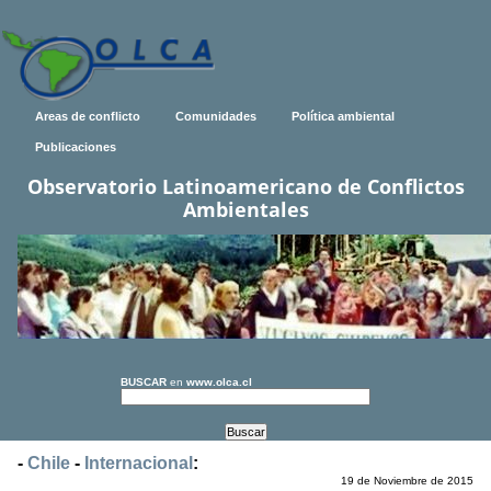
Areas de conflicto
Comunidades
Política ambiental
Publicaciones
Observatorio Latinoamericano de Conflictos
Ambientales
BUSCAR
en
www.olca.cl
-
Chile
-
Internacional
:
19 de Noviembre de 2015