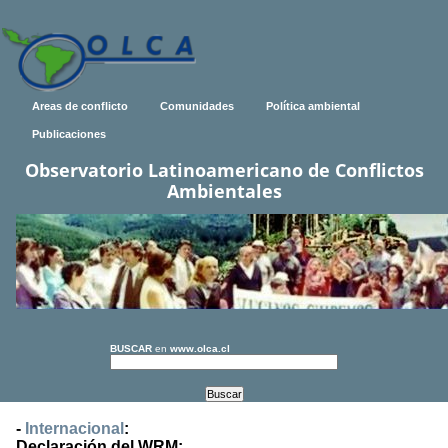
Areas de conflicto
Comunidades
Política ambiental
Publicaciones
Observatorio Latinoamericano de Conflictos
Ambientales
BUSCAR
en
www.olca.cl
-
Internacional
:
Declaración del WRM: