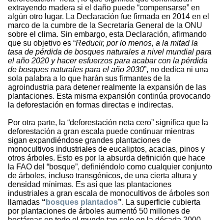
extrayendo madera si el daño puede “compensarse” en
algún otro lugar. La Declaración fue firmada en 2014 en el
marco de la cumbre de la Secretaría General de la ONU
sobre el clima. Sin embargo, esta Declaración, afirmando
que su objetivo es “
Reducir, por lo menos, a la mitad la
tasa de pe
rdida de bosques naturales a nivel mundial para
el an
o 2020 y hacer esfuerzos para acabar con la pe
rdida
de bosques naturales para el an
o 2030
”, no dedica ni una
sola palabra a lo que harán sus firmantes de la
agroindustria para detener realmente la expansión de las
plantaciones. Esta misma expansión continúa provocando
la deforestación en formas directas e indirectas.
Por otra parte, la “deforestación neta cero” significa que la
deforestación a gran escala puede continuar mientras
sigan expandiéndose grandes plantaciones de
monocultivos industriales de eucaliptos, acacias, pinos y
otros árboles. Esto es por la absurda definición que hace
la FAO del “bosque”, definiéndolo como cualquier conjunto
de árboles, incluso transgénicos, de una cierta altura y
densidad mínimas. Es así que las plantaciones
industriales a gran escala de monocultivos de árboles son
llamadas
“
bosques plantados
”
. La superficie cubierta
por plantaciones de árboles aumentó 50 millones de
hectáreas en todo el mundo tan solo en la década 2000-