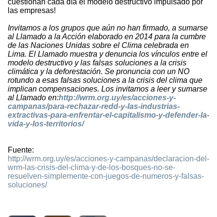
cuestionan cada día el modelo destructivo impulsado por
las empresas!
Invitamos a los grupos que a
ú
n no han firmado, a sumarse
al Llamado a la Acci
ó
n elaborado en 2014 para la cumbre
de las Naciones Unidas sobre el Clima celebrada en
Lima. El Llamado muestra y denuncia los v
í
nculos entre el
modelo destructivo y las falsas soluciones a la crisis
clim
á
tica y la deforestaci
ó
n. Se pronuncia con un NO
rotundo a esas falsas soluciones a la crisis del clima que
implican compensaciones. Los invitamos a leer y sumarse
al Llamado en:
http://wrm.org.uy/es/acciones-y-
campanas/para-rechazar-redd-y-las-industrias-
extractivas-para-enfrentar-el-capitalismo-y-defender-la-
vida-y-los-territorios/
Fuente:
http://wrm.org.uy/es/acciones-y-campanas/declaracion-del-
wrm-las-crisis-del-clima-y-de-los-bosques-no-se-
resuelven-simplemente-con-juegos-de-numeros-y-falsas-
soluciones/
2408