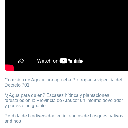
Comisión de Agricultura aprueba Prorrogar la vigencia del
Decreto 701
“¿Agua para quién? Escasez hídrica y plantaciones
forestales en la Provincia de Arauco” un informe develador
y por eso indignante
Pérdida de biodiversidad en incendios de bosques nativos
andinos