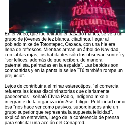
En el video, que fue retirado el pasado martes, se ve a un
grupo de jóvenes de tez blanca, citadinos, llegar al
poblado mixe de Totontepec, Oaxaca, con una hielera
llena de refrescos. Mientras arman un árbol de Navidad
con tablas rojas, los habitantes sólo los observan sonreír y
"ser felices, además de que reciben, de manera
paternalista, palmadas en la espalda". Las bebidas son
compartidas y en la pantalla se lee "Tú también rompe un
prejuicio".
Lejos de contribuir a eliminar estereotipos, "el comercial
refuerza las ideas discriminatorias que diariamente
padecemos", señaló Elvira Pablo, indígena mixe e
integrante de la organización Aser Litigio. Publicidad como
ésa "nos hace ver como pasivos, subordinados ante un
grupo superior que representa la supuesta felicidad",
explicó en entrevista, luego de la conferencia de prensa
para solicitar una acción del Conapred.