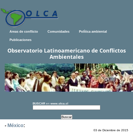
Areas de conflicto
Comunidades
Política ambiental
Publicaciones
Observatorio Latinoamericano de Conflictos
Ambientales
BUSCAR
en
www.olca.cl
-
México
:
03 de Diciembre de 2015