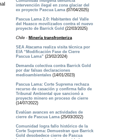
Comunidad indígena denuncia
nal
intervención ilegal en zona glaciar del
ex proyecto Pascua Lama
(07/04/2025)
Pascua Lama 2.0: Habitantes del Valle
del Huasco movilizados contra el nuevo
proyecto de Barrick Gold
(22/03/2025)
Chile
-
Minería transfronteriza
SEA Atacama realiza visita técnica por
EIA “Modificación Fase de Cierre
Pascua Lama”
(23/02/2024)
Demanda colectiva contra Barrick Gold
por dar falsas declaraciones
medioambientales
(14/01/2023)
Pascua Lama: Corte Suprema rechaza
recurso de casación y confirma fallo de
Tribunal Ambiental que sancionó a
proyecto minero en proceso de cierre
(14/07/2022)
Evalúan avances en actividades de
cierre de Pascua Lama
(25/03/2022)
Comunidad logra fallo histórico de la
Corte Suprema: Demuestran que Barrick
Gold desobedece cierre de Pascua