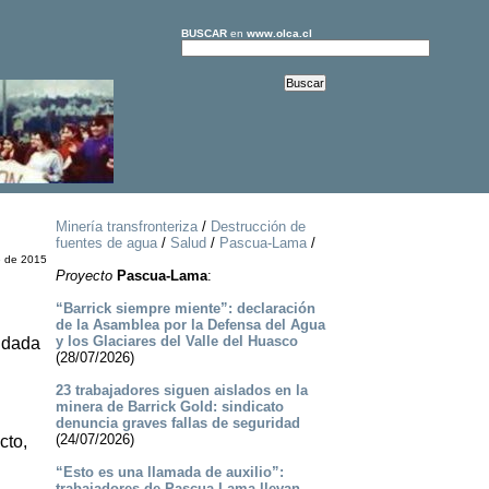
BUSCAR
en
www.olca.cl
Minería transfronteriza
/
Destrucción de
fuentes de agua
/
Salud
/
Pascua-Lama
/
e de 2015
Proyecto
Pascua-Lama
:
“Barrick siempre miente”: declaración
de la Asamblea por la Defensa del Agua
y los Glaciares del Valle del Huasco
, dada
(28/07/2026)
23 trabajadores siguen aislados en la
minera de Barrick Gold: sindicato
denuncia graves fallas de seguridad
(24/07/2026)
cto,
“Esto es una llamada de auxilio”:
trabajadores de Pascua-Lama llevan