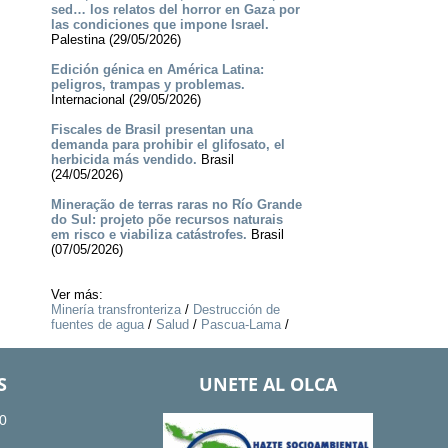
sed… los relatos del horror en Gaza por
las condiciones que impone Israel.
Palestina (29/05/2026)
Edición génica en América Latina:
peligros, trampas y problemas.
Internacional (29/05/2026)
Fiscales de Brasil presentan una
demanda para prohibir el glifosato, el
herbicida más vendido.
Brasil
(24/05/2026)
Mineração de terras raras no Río Grande
do Sul: projeto põe recursos naturais
em risco e viabiliza catástrofes.
Brasil
(07/05/2026)
Ver más:
Minería transfronteriza
/
Destrucción de
fuentes de agua
/
Salud
/
Pascua-Lama
/
S
UNETE AL OLCA
0