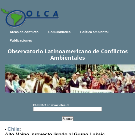
Areas de conflicto
Comunidades
Política ambiental
Publicaciones
Observatorio Latinoamericano de Conflictos
Ambientales
BUSCAR
en
www.olca.cl
-
Chile
:
Alto Maipo, proyecto ligado al Grupo Luksic