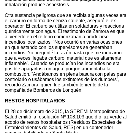
inhalación produce asbestosis.
Otra sustancia peligrosa que se recibía algunas veces era
el carburo en forma de ceniza caliente, aseguró el ex
operador. El carburo se utiliza en soldaduras y reacciona
químicamente con agua. El testimonio de Zamora es que
al verterlo en el relleno comenzaban a producirse
incendios localizados: “Nos ocurrió en varias ocasiones
en que estando con los supervisores se generaban
incendios. Yo pregunté la razón hasta que me indicaron
que a veces llegaba carburo, material que es altamente
inflamable”. Cuando se producían los incendios no era
posible apagarlos con agua, porque aumentaba la
combustión. “Andábamos en plena basura con palas para
controlarlo o usábamos los extintores de los dumpers”,
recordó Zamora, quien fue también teniente de la
compañía de Bomberos de Lonquén.
RESTOS HOSPITALARIOS
El 28 de diciembre de 2015, la SEREMI Metropolitana de
Salud emitió la resolución Nº 108.103 que dio luz verde al
acopio de restos hospitalarios (Residuos Especiales de
Establecimientos de Salud, RES) en un contenedor
especial habilitado en Santa Marta.