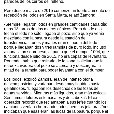
paredes de los cerros del relleno.
Pero desde marzo de 2015 comenzó un fuerte aumento de
recepción de lodos en Santa Marta, relató Zamora:
-Siempre llegaron lodos en grandes cantidades cada día:
unos 18 tarros de dos metros cúbicos. Pero desde esa
fecha el lodo no sólo llegaba al pozo, sino que ya venía
mezclado con la basura desde la estación de
transferencia. Lunes y martes eran el boom del lodo
porque llegaban dos y tres ramplas de puro lodo. Incluso
algunas con sobrepeso, al punto que el dumper 1004, que
funciona desde julio de 2015, no era capaz de levantarlo.
Por ende, había que retirarlo de la zona, solicitar que la
retroexcavadora del pozo se acercara y descargara la
mitad de la rampla para poder levantarla con el dumper.
Los lodos, explicó Zamora, eran de intenso olor a
descomposición y variaban desde muy líquidos hasta
gelatinosos. “Llegaban los desechos de las fosas de
aguas servidas. Mientras más líquidos, eran más tóxicos.
Sentíamos dolores estomacales y de cabeza”. El ex
operador recordó que reclamaban a sus jefes cuando los
camiones venían chorreando lodos, pero las jefaturas “nos
indicaban que esas eran las lucas de la basura, porque el