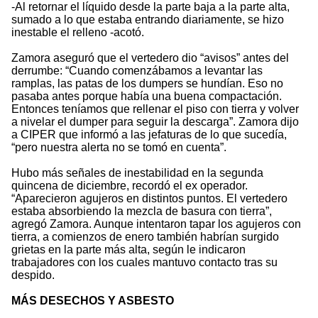
-Al retornar el líquido desde la parte baja a la parte alta,
sumado a lo que estaba entrando diariamente, se hizo
inestable el relleno -acotó.
Zamora aseguró que el vertedero dio “avisos” antes del
derrumbe: “Cuando comenzábamos a levantar las
ramplas, las patas de los dumpers se hundían. Eso no
pasaba antes porque había una buena compactación.
Entonces teníamos que rellenar el piso con tierra y volver
a nivelar el dumper para seguir la descarga”. Zamora dijo
a CIPER que informó a las jefaturas de lo que sucedía,
“pero nuestra alerta no se tomó en cuenta”.
Hubo más señales de inestabilidad en la segunda
quincena de diciembre, recordó el ex operador.
“Aparecieron agujeros en distintos puntos. El vertedero
estaba absorbiendo la mezcla de basura con tierra”,
agregó Zamora. Aunque intentaron tapar los agujeros con
tierra, a comienzos de enero también habrían surgido
grietas en la parte más alta, según le indicaron
trabajadores con los cuales mantuvo contacto tras su
despido.
MÁS DESECHOS Y ASBESTO