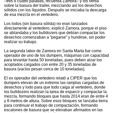
–tres o cuatro paladas, recuerda Zamora– y los vertía
sobre la basura del trailer, mezclando así los desechos
sólidos con los líquidos. Después se iniciaba la descarga
de esa mezcla en el vertedero.
Los lodos (sin basura sólida) no eran lanzados
directamente al vertedero, explicó Zamora, porque el piso
se ablandaba y los bulldozers que debían compactar los
desechos comenzaban a “pegarse” y hundirse, sin poder
realizar su trabajo.
La segunda labor de Zamora en Santa Marta fue como
operador de uno de los dumpers, máquinas con capacidad
para levantar hasta 50 toneladas, pues deben alzar los
acoplados cargados con entre 20 y 35 toneladas de
basura (vacíos pesan cerca de 10 toneladas).
El ex operador del vertedero relató a CIPER que los
dumpers elevan de un extremo las ramplas cargadas de
desechos y lodo para que todo caiga al vertedero, donde
los bulldozers realizan la tarea de esparcir y compactar la
mezcla, formando bloques que hasta 2014 eran de entre 4
y 8 metros de altura. Sobre esos bloques se lanzaba tierra
para continuar el trabajo de compactación, formando
escalones de basura que se elevaban afirmados en las