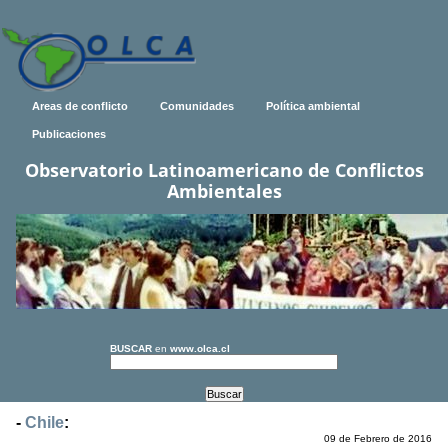
Areas de conflicto
Comunidades
Política ambiental
Publicaciones
Observatorio Latinoamericano de Conflictos
Ambientales
BUSCAR
en
www.olca.cl
-
Chile
:
09 de Febrero de 2016