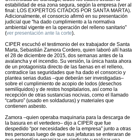
estabilidad de esa zona segura, según la empresa (ver al
final: LOS EXPERTOS CITADOS POR SANTA MARTA).
Adicionalmente, el consorcio afirmó en su presentación
judicial que “ha dado cumplimiento a la normativa
ambiental vigente en la operación del relleno sanitario”
(
ver presentación ante la corte
).
CIPER escuchó el testimonio del ex trabajador de Santa
Marta, Sebastián Zamora Cordero, quien laboró allí hasta
el 28 de diciembre de 2015, dos semanas antes de la
avalancha y el incendio. Su versión, la única hasta ahora
de un protagonista directo de las faenas en el relleno,
contradice las seguridades que ha dado el consorcio y
plantea serias dudas –que deberán ser investigadas–
sobre el cumplimiento de acopio de lodos (desechos
semilíquidos) y de restos hospitalarios, así como la
recepción de otras sustancias nocivas, como el llamado
“carburo” (usado en soldaduras) y materiales que
contienen asbesto.
Zamora –quien operaba maquinaria para la descarga de
la basura en el vertedero– dijo a CIPER que fue
despedido “por necesidades de la empresa” junto a otras
tres personas luego de que sus jefaturas se enteraran de
que pretendían organizar un sindicato y realizar una