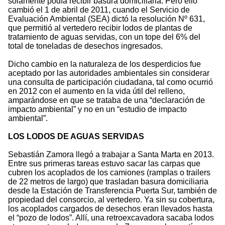
solamente podía recibir basura domiciliaria. Pero ello
cambió el 1 de abril de 2011, cuando el Servicio de
Evaluación Ambiental (SEA) dictó la resolución Nº 631,
que permitió al vertedero recibir lodos de plantas de
tratamiento de aguas servidas, con un tope del 6% del
total de toneladas de desechos ingresados.
Dicho cambio en la naturaleza de los desperdicios fue
aceptado por las autoridades ambientales sin considerar
una consulta de participación ciudadana, tal como ocurrió
en 2012 con el aumento en la vida útil del relleno,
amparándose en que se trataba de una “declaración de
impacto ambiental” y no en un “estudio de impacto
ambiental”.
LOS LODOS DE AGUAS SERVIDAS
Sebastián Zamora llegó a trabajar a Santa Marta en 2013.
Entre sus primeras tareas estuvo sacar las carpas que
cubren los acoplados de los camiones (ramplas o trailers
de 22 metros de largo) que trasladan basura domiciliaria
desde la Estación de Transferencia Puerta Sur, también de
propiedad del consorcio, al vertedero. Ya sin su cobertura,
los acoplados cargados de desechos eran llevados hasta
el “pozo de lodos”. Allí, una retroexcavadora sacaba lodos