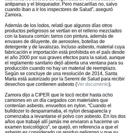
antiparras y el bloqueador. Pero mascarillas no, salvo
cuando iban a ir los inspectores de Salud”, aseguró
Zamora.
Además de los lodos, relató que algunos días otros
productos peligrosos se vertían en el relleno mezclados
con la basura común: tarros con pintura, además de
envases de diluyente, de aerosoles, botellas de
detergente y de lavalozas. Incluso asbesto, material cuya
fabricación e importación está prohibida en el país desde
el año 2000 por sus graves efectos para la salud, aunque
el reglamento sanitario dejó abierta una ventana para su
producción cuando no hay un material de reemplazo.
Según se concluye de una resolución de 2014, Santa
Marta está autorizado por la Seremi de Salud para recibir
desechos que contienen asbesto (
Ver documento
).
Zamora dijo a CIPER que le tocó recibir hasta ocho
camiones en un día cargados con materiales que
contenían asbesto, envueltos en nylon. “Cuando el
bulldozer lo desparramaba, el nylon desaparecía y
comenzaba a levantarse el polvo con asbesto. En los dos
años que trabajé allí jamás me enviaron a hacerme un
examen toxicológico”, se quejó, en referencia a que el
asbesto es considerado un residuo peligroso y que su