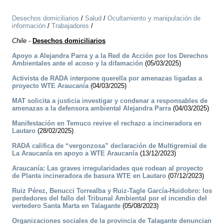
Desechos domiciliarios
/
Salud
/
Ocultamiento y manipulación de
información
/
Trabajadores
/
Chile
-
Desechos domiciliarios
Apoyo a Alejandra Parra y a la Red de Acción por los Derechos
Ambientales ante el acoso y la difamación
(05/03/2025)
Activista de RADA interpone querella por amenazas ligadas a
proyecto WTE Araucanía
(04/03/2025)
MAT solicita a justicia investigar y condenar a responsables de
amenazas a la defensora ambiental Alejandra Parra
(04/03/2025)
Manifestación en Temuco revive el rechazo a incineradora en
Lautaro
(28/02/2025)
RADA califica de “vergonzosa” declaración de Multigremial de
La Araucanía en apoyo a WTE Araucanía
(13/12/2023)
Araucanía: Las graves irregularidades que rodean al proyecto
de Planta incineradora de basura WTE en Lautaro
(07/12/2023)
Ruiz Pérez, Benucci Torrealba y Ruiz-Tagle García-Huidobro: los
perdedores del fallo del Tribunal Ambiental por el incendio del
vertedero Santa Marta en Talagante
(05/08/2023)
Organizaciones sociales de la provincia de Talagante denuncian