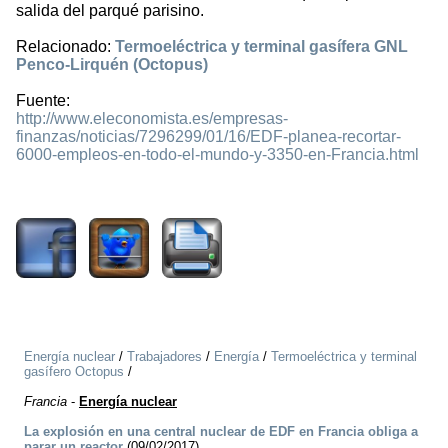
salida del parqué parisino.
Relacionado:
Termoeléctrica y terminal gasífera GNL
Penco-Lirquén (Octopus)
Fuente:
http://www.eleconomista.es/empresas-
finanzas/noticias/7296299/01/16/EDF-planea-recortar-
6000-empleos-en-todo-el-mundo-y-3350-en-Francia.html
1980
Energía nuclear
/
Trabajadores
/
Energía
/
Termoeléctrica y terminal
gasífero Octopus
/
Francia
-
Energía nuclear
La explosión en una central nuclear de EDF en Francia obliga a
parar un reactor
(09/02/2017)