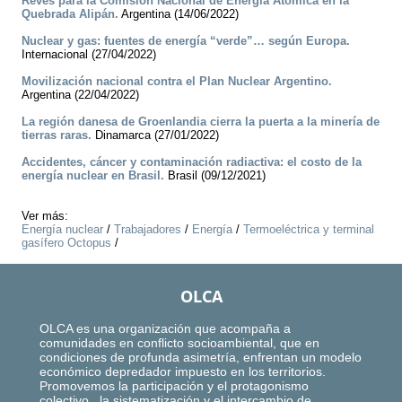
Revés para la Comisión Nacional de Energía Atómica en la
Quebrada Alipán.
Argentina (14/06/2022)
Nuclear y gas: fuentes de energía “verde”… según Europa.
Internacional (27/04/2022)
Movilización nacional contra el Plan Nuclear Argentino.
Argentina (22/04/2022)
La región danesa de Groenlandia cierra la puerta a la minería de
tierras raras.
Dinamarca (27/01/2022)
Accidentes, cáncer y contaminación radiactiva: el costo de la
energía nuclear en Brasil.
Brasil (09/12/2021)
Ver más:
Energía nuclear
/
Trabajadores
/
Energía
/
Termoeléctrica y terminal
gasífero Octopus
/
OLCA
OLCA es una organización que acompaña a
comunidades en conflicto socioambiental, que en
condiciones de profunda asimetría, enfrentan un modelo
económico depredador impuesto en los territorios.
Promovemos la participación y el protagonismo
colectivo, la sistematización y el intercambio de