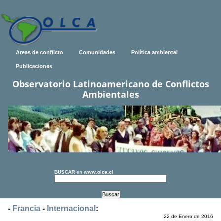
Areas de conflicto
Comunidades
Política ambiental
Publicaciones
Observatorio Latinoamericano de Conflictos
Ambientales
BUSCAR
en
www.olca.cl
-
Francia
-
Internacional
:
22 de Enero de 2016