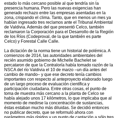
estado lo más cercano posible al que tendría sin la
presencia humana. Pero las nuevas exigencias han
generado rechazo entre las empresas asentadas en la
zona, crispando el clima. Tanto, que en menos un mes ya
habían ingresado tres reclamos ante el Tribunal Ambiental
de Valdivia. Además del que presentó Celco, también
reclamaron la Corporación para el Desarrollo de la Región
de los Ríos (Codeproval, de la que también es parte
Celco) y Forestal Calle Calle.
La dictación de la norma tiene un historial de polémica. A
comienzos de 2014, las autoridades ambientales del
recién asumido gobierno de Michelle Bachelet se
percataron de que la Contraloría había tomado razón de la
NSCA del río Valdivia el 10 de marzo –un día antes del
cambio de mando– y que ese decreto tenía cambios
importantes con respecto al anteproyecto elaborado luego
de un largo proceso de evaluación científica y
participación ciudadana. Entre otras cosas, el punto de
toma de muestra más cercano a la planta de Celco se
había alejado unos 17 kilómetros, lo que implicaba que al
momento de medirse la concentración de sustancias,
éstas estaban mucho más diluidas. Se decidió entonces
no publicar decreto, que se reformuló ahora con
parámetros más rígidos y un punto de captación a sólo tres