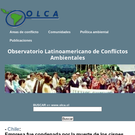
Areas de conflicto
Comunidades
Política ambiental
Publicaciones
Observatorio Latinoamericano de Conflictos
Ambientales
BUSCAR
en
www.olca.cl
-
Chile
:
Empresa fue condenada por la muerte de los cisnes