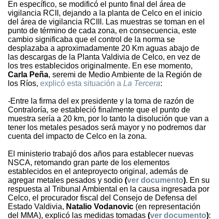
En específico, se modificó el punto final del área de
vigilancia RCII, dejando a la planta de Celco en el inicio
del área de vigilancia RCIII. Las muestras se toman en el
punto de término de cada zona, en consecuencia, este
cambio significaba que el control de la norma se
desplazaba a aproximadamente 20 Km aguas abajo de
las descargas de la Planta Valdivia de Celco, en vez de
los tres establecidos originalmente. En ese momento,
Carla Peña
, seremi de Medio Ambiente de la Región de
los Ríos,
explicó esta situación a
La Tercera
:
-
Entre la firma del ex presidente y la toma de razón de
Contraloría, se estableció finalmente que el punto de
muestra sería a 20 km, por lo tanto la disolución que van a
tener los metales pesados será mayor y no podremos dar
cuenta del impacto de Celco en la zona.
El ministerio trabajó dos años para establecer nuevas
NSCA, retomando gran parte de los elementos
establecidos en el anteproyecto original, además de
agregar metales pesados y sodio
(
ver documento
)
. En su
respuesta al Tribunal Ambiental en la causa ingresada por
Celco, el procurador fiscal del Consejo de Defensa del
Estado Valdivia,
Natalio Vodanovic
(en representación
del MMA), explicó las medidas tomadas
(
ver documento
)
: