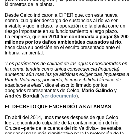
kilómetros de la planta.
Desde Celco indicaron a CIPER que, con esta nueva
norma, cualquier descarga de sustancias al río va ser
inviable y que, incluso, la operación de la planta corre un
riesgo importante en su funcionamiento a largo plazo.
La empresa, que
en 2014 fue condenada a pagar $5.200
millones por los daños ambientales causados al río
,
hace clara su posición en el escrito presentado ante el
tribunal ambiental:
“
Los parámetros de calidad de las aguas considerados en
la norma, tendría como única consecuencia (indirecta)
aumentar aún más las ya altísimas exigencias impuestas a
Planta Valdivia y, por cierto, la imposibilidad técnica de
adaptarse a ellas
”, dice el escrito firmado por los
abogados representantes de Celco,
Mario Galindo
y
Andrés Bordalí
(
ver documento
).
EL DECRETO QUE ENCENDIÓ LAS ALARMAS
En abril del 2014, unos meses después de que Celco
fuera encontrado culpable de la contaminación del río
Cruces –parte de la cuenca del río Valdivia–, se estaba
por dar el paso más significativo para la protección de la