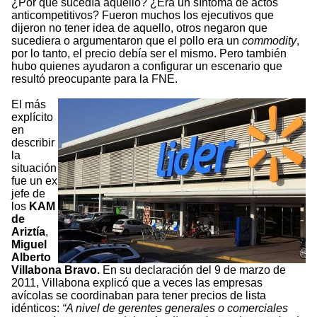
¿Por qué sucedía aquello? ¿Era un síntoma de actos
anticompetitivos? Fueron muchos los ejecutivos que
dijeron no tener idea de aquello, otros negaron que
sucediera o argumentaron que el pollo era un
commodity
,
por lo tanto, el precio debía ser el mismo. Pero también
hubo quienes ayudaron a configurar un escenario que
resultó preocupante para la FNE.
El más
explícito
en
describir
la
situación
fue un ex
jefe de
los
KAM
de
Ariztía
,
Miguel
Alberto
Villabona Bravo.
En su declaración del 9 de marzo de
2011, Villabona explicó que a veces las empresas
avícolas se coordinaban para tener precios de lista
idénticos:
“A nivel de gerentes generales o comerciales