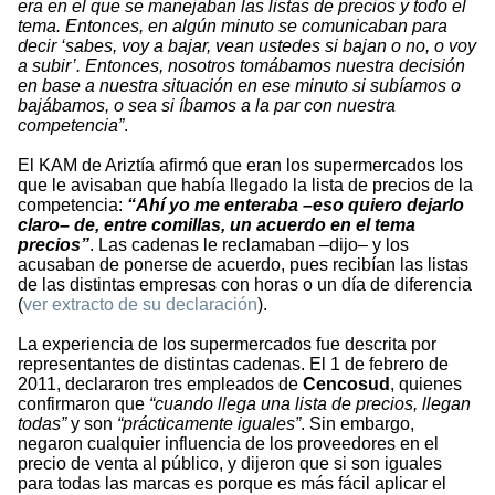
era en el que se manejaban las listas de precios y todo el
tema. Entonces, en algún minuto se comunicaban para
decir ‘sabes, voy a bajar, vean ustedes si bajan o no, o voy
a subir’. Entonces, nosotros tomábamos nuestra decisión
en base a nuestra situación en ese minuto si subíamos o
bajábamos, o sea si
íbamos a la par con nuestra
competencia”
.
El KAM de Ariztía afirmó que eran los supermercados los
que le avisaban que había llegado la lista de precios de la
competencia:
“Ahí yo me enteraba –eso quiero dejarlo
claro– de, entre comillas, un acuerdo en el tema
precios”
. Las cadenas le reclamaban –dijo– y los
acusaban de ponerse de acuerdo, pues recibían las listas
de las distintas empresas con horas o un día de diferencia
(
ver extracto de su declaración
).
La experiencia de los supermercados fue descrita por
representantes de distintas cadenas. El 1 de febrero de
2011, declararon tres empleados de
Cencosud
, quienes
confirmaron que
“cuando llega una lista de precios, llegan
todas”
y son
“prácticamente iguales”
. Sin embargo,
negaron cualquier influencia de los proveedores en el
precio de venta al público, y dijeron que si son iguales
para todas las marcas es porque es más fácil aplicar el