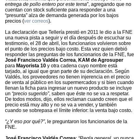
entrega de pollo entero por este tema
”, agregando que no
cuentan con stock suficiente para responder a una
“presunta” alza de demanda generada por los bajos
precios (
ver correos
).
La declaración que Tellería prestó en 2011 le dio a la FNE
una nueva pista a seguir y el día después de escuchar su
testimonio, el 28 de abril, los funcionarios volvieron sobre
el punto de los precios bajo costo. Esta vez quien debió
responder las preguntas de los funcionarios de la FNE, fue
José Francisco Valdés Correa
,
KAM de Agrosuper
para
Mayorista 10
y otra cadena cuyo nombre está
tarjado, al igual que gran parte de su declaración. Según
Valdés, los proveedores no tienen injerencia en el precio
de venta al público en los supermercados y si bien cuando
llenan la ficha para ingresar un nuevo producto se incluye
un
“precio sugerido”
, saben que éste no se va a respetar.
De todos modos, dijo, ellos reclaman cuando creen que el
precio está muy alto y no se va a vender, y también
cuando se sobrepasa el límite inferior: la venta bajo costo.
“¿Y eso por qué?”
, le preguntaron los funcionarios de la
FNE.
José Francisco Valdés Correa
:
“Regla general, yo nunca