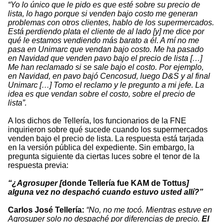
“Yo lo único que le pido es que esté sobre su precio de
lista, lo hago porque si venden bajo costo me generan
problemas con otros clientes, hablo de los supermercados.
Está perdiendo plata el cliente de al lado [y] me dice por
qué le estamos vendiendo más barato a él. A mí no me
pasa en Unimarc que vendan bajo costo. Me ha pasado
en Navidad que venden pavo bajo el precio de lista […]
Me han reclamado si se sale bajo el costo. Por ejemplo,
en Navidad, en pavo bajó Cencosud, luego D&S y al final
Unimarc […] Tomo el reclamo y le pregunto a mi jefe. La
idea es que vendan sobre el costo, sobre el precio de
lista”.
A los dichos de Tellería, los funcionarios de la FNE
inquirieron sobre qué sucede cuando los supermercados
venden bajo el precio de lista. La respuesta está tarjada
en la versión pública del expediente. Sin embargo, la
pregunta siguiente da ciertas luces sobre el tenor de la
respuesta previa:
“¿Agrosuper [
donde Tellería fue KAM de Tottus
]
alguna vez no despachó cuando estuvo usted allí?”
Carlos José Tellería:
“No, no me tocó. Mientras estuve en
Agrosuper solo no despaché por diferencias de precio.
El