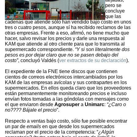
pero se
concluye
que las
cadenas que atiende sólo han vendido bajo costo en unos
tres o cuatro pesos, aunque sí ha recibido reclamos de las
otras empresas. Frente a eso, afirmó, no tiene mucho que
hacer, salvo revisar los precios y darle una respuesta al
KAM que atiende al otro cliente para que lo transmita al
supermercado correspondiente.
“Y si son literalmente dos
pesos es por dejar claro que no se pasen debajo del
costo”
, concluyó Valdés (
ver extractos de su declaración
).
El expediente de la FNE tiene discos que contienen
cientos de correos electrónicos intercambiados por los
KAM de las empresas avícolas y sus contrapartes en los
supermercados. En ellos queda claro que los proveedores
están permanentemente monitoreando precios e incluso
envían fotos tomadas a las góndolas con mensajes como
el que enviaron desde
Agrosuper
a
Unimarc
:
“¿Caro o
no???? Bájale el precio
”.
Respecto a ventas bajo costo, sólo fue posible encontrar
un par de
emails
en que desde los supermercados
reclaman por el precio de la competencia: “
¿Algún