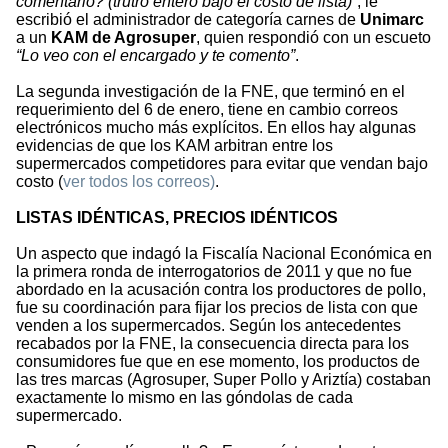
comentario? (trutro entero bajo el costo de lista)
”, le
escribió el administrador de categoría carnes de
Unimarc
a un
KAM de Agrosuper
, quien respondió con un escueto
“Lo veo con el encargado y te comento”
.
La segunda investigación de la FNE, que terminó en el
requerimiento del 6 de enero, tiene en cambio correos
electrónicos mucho más explícitos. En ellos hay algunas
evidencias de que los KAM arbitran entre los
supermercados competidores para evitar que vendan bajo
costo (
ver todos los correos)
.
LISTAS IDÉNTICAS, PRECIOS IDÉNTICOS
Un aspecto que indagó la Fiscalía Nacional Económica en
la primera ronda de interrogatorios de 2011 y que no fue
abordado en la acusación contra los productores de pollo,
fue su coordinación para fijar los precios de lista con que
venden a los supermercados. Según los antecedentes
recabados por la FNE, la consecuencia directa para los
consumidores fue que en ese momento, los productos de
las tres marcas (Agrosuper, Super Pollo y Ariztía) costaban
exactamente lo mismo en las góndolas de cada
supermercado.