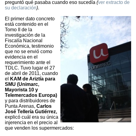
preguntó qué pasaba cuando eso sucedía
(
ver extracto de
su declaración
)
.
El primer dato concreto
está contenido en el
Tomo II de la
investigación de la
Fiscalía Nacional
Económica, testimonio
que no se envió como
evidencia en el
requerimiento ante el
TDLC. Tuvo lugar el 27
de abril de 2011, cuando
el
KAM de Ariztía para
SMU (Unimarc,
Mayorista 10 y
Telemercados Europa)
y para distribuidores de
Punta Arenas,
Carlos
José Tellería Gutiérrez,
explicó cuál era su única
injerencia en el precio al
que venden los supermercados: