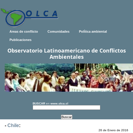
Areas de conflicto
Comunidades
Política ambiental
Publicaciones
Observatorio Latinoamericano de Conflictos
Ambientales
BUSCAR
en
www.olca.cl
-
Chile
:
26 de Enero de 2016