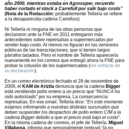
año 2000, mientras estaba en Agrosuper, recuerdo
haber cortado el stock a Carrefull
por salir bajo costo”
(Nota de la Redacción
:
probablemente Tellería se refiere
a la desaparecida cadena Carrefour
).
Ni Tellería ni ninguna de las otras personas que
declararon ante la FNE en 2011 entregaron más
antecedentes sobre represalias a supermercados por
vender bajo costo. Al menos no figuran en las versiones
públicas de las transcripciones, que sí tienen largos
párrafos tarjados. Pero el nombre de Tellería aparecería
nuevamente en los correos que entregó ahora la FNE para
probar la colusión de los supermercados (
ver extracto de
su declaración
).
En un correo electrónico fechado el 28 de noviembre de
2009, el
KAM de Ariztía
denuncia que la cadena
Bigger
está vendiendo pollo entero a un precio que “
NUNCA ha
sido autorizado
” por su empresa. La consecuencia:
represalias. En ese
email
, Tellería dice: “
En este momento
estamos informando a nuestras distintas sucursales que
deben suspender los despachos de pollo entero C/M a la
cadena Bigger debido a que el precio está bajo el costo
”.
En la misma cadena de correos, el jefe de Tellería,
Miguel
Villabona
, informa que personalmente instruyó “
la no