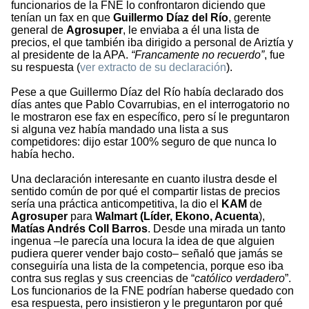
funcionarios de la FNE lo confrontaron diciendo que
tenían un fax en que
Guillermo Díaz del Río
, gerente
general de
Agrosuper
, le enviaba a él una lista de
precios, el que también iba dirigido a personal de Ariztía y
al presidente de la APA.
“Francamente no recuerdo”
, fue
su respuesta (
ver extracto de su declaración
).
Pese a que Guillermo Díaz del Río había declarado dos
días antes que Pablo Covarrubias, en el interrogatorio no
le mostraron ese fax en específico, pero sí le preguntaron
si alguna vez había mandado una lista a sus
competidores: dijo estar 100% seguro de que nunca lo
había hecho.
Una declaración interesante en cuanto ilustra desde el
sentido común de por qué el compartir listas de precios
sería una práctica anticompetitiva, la dio el
KAM
de
Agrosuper
para
Walmart (Líder, Ekono, Acuenta
),
Matías Andrés Coll Barros
. Desde una mirada un tanto
ingenua –le parecía una locura la idea de que alguien
pudiera querer vender bajo costo– señaló que jamás se
conseguiría una lista de la competencia, porque eso iba
contra sus reglas y sus creencias de “
católico verdadero
”.
Los funcionarios de la FNE podrían haberse quedado con
esa respuesta, pero insistieron y le preguntaron por qué