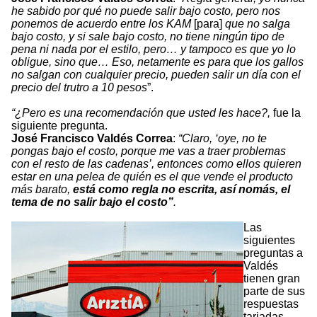
he sabido por qué no puede salir bajo costo, pero nos
ponemos de acuerdo entre los KAM
[para]
que no salga
bajo costo, y si sale bajo costo, no tiene ningún tipo de
pena ni nada por el estilo, pero… y tampoco es que yo lo
obligue, sino que… Eso, netamente es para que los gallos
no salgan con cualquier precio, pueden salir un día con el
precio del trutro a 10 pesos
”.
“¿Pero es una recomendación que usted les hace?,
fue la
siguiente pregunta.
José Francisco Valdés Correa
:
“Claro, ‘oye, no te
pongas bajo el costo, porque me vas a traer problemas
con el resto de las cadenas’, entonces como ellos quieren
estar en una pelea de quién es el que vende el producto
más barato,
está como regla no escrita, así nomás, el
tema de no salir bajo el costo”
.
Las
siguientes
preguntas a
Valdés
tienen gran
parte de sus
respuestas
tarjadas,