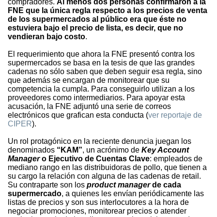
compradores.
Al menos dos personas confirmaron a la
FNE que la única regla respecto a los precios de venta
de los supermercados al público era que éste no
estuviera bajo el precio de lista, es decir, que no
vendieran bajo costo
.
El requerimiento que ahora la FNE presentó contra los
supermercados se basa en la tesis de que las grandes
cadenas no sólo saben que deben seguir esa regla, sino
que además se encargan de monitorear que su
competencia la cumpla. Para conseguirlo utilizan a los
proveedores como intermediarios. Para apoyar esta
acusación, la FNE adjuntó una serie de correos
electrónicos que grafican esta conducta (
ver reportaje de
CIPER
).
Un rol protagónico en la reciente denuncia juegan los
denominados
“KAM”
, un acrónimo de
Key Account
Manager
o Ejecutivo de Cuentas Clave
: empleados de
mediano rango en las distribuidoras de pollo, que tienen a
su cargo la relación con alguna de las cadenas de retail.
Su contraparte son los
product manager
de cada
supermercado
, a quienes les envían periódicamente las
listas de precios y son sus interlocutores a la hora de
negociar promociones, monitorear precios o atender