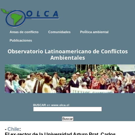
Areas de conflicto
Comunidades
Política ambiental
Publicaciones
Observatorio Latinoamericano de Conflictos
Ambientales
BUSCAR
en
www.olca.cl
-
Chile
:
El ex-rector de la Universidad Arturo Prat, Carlos