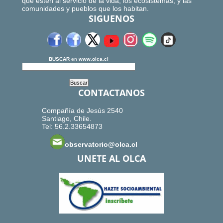
que estén al servicio de la vida, los ecosistemas, y las
comunidades y pueblos que los habitan.
SIGUENOS
BUSCAR
en
www.olca.cl
CONTACTANOS
Compañía de Jesús 2540
Santiago, Chile.
Tel: 56.2.33654873
observatorio@olca.cl
UNETE AL OLCA