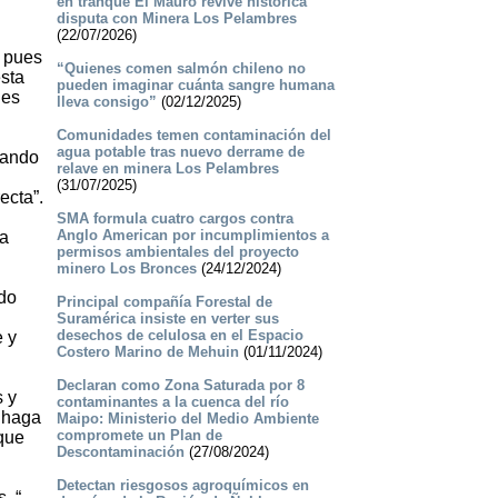
en tranque El Mauro revive histórica
disputa con Minera Los Pelambres
(22/07/2026)
, pues
“Quienes comen salmón chileno no
sta
pueden imaginar cuánta sangre humana
les
lleva consigo”
(02/12/2025)
Comunidades temen contaminación del
agua potable tras nuevo derrame de
uando
relave en minera Los Pelambres
(31/07/2025)
ecta”.
SMA formula cuatro cargos contra
Anglo American por incumplimientos a
la
permisos ambientales del proyecto
minero Los Bronces
(24/12/2024)
ndo
Principal compañía Forestal de
Suramérica insiste en verter sus
desechos de celulosa en el Espacio
e y
Costero Marino de Mehuin
(01/11/2024)
Declaran como Zona Saturada por 8
s y
contaminantes a la cuenca del río
d haga
Maipo: Ministerio del Medio Ambiente
compromete un Plan de
 que
Descontaminación
(27/08/2024)
Detectan riesgosos agroquímicos en
, “