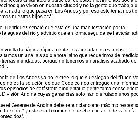
ecinos que viven en nuestra ciudad y no la gente que trabaja e
 para nada lo que pasa en Los Andes y por eso este tema nos ti
emos nuestros hijos acá”.
el Henríquez señaló que esta es una manifestación por la
 la aguas del río y advirtió que en forma seguida se llevarán ad
dio vuelta la página rápidamente, los ciudadanos estamos
sitamos un análisis solo ahora, sino que requerimos de medici
as tierras inundadas, porque no tenemos un análisis acabado de 
dil.
anía de Los Andes ya no le cree lo que su eslogan del “Buen Ve
que no es la solución de que Codelco nos entregue una informa
os episodios de catástrofe ambiental la gente toma consciencia
 División Andina cuyas ganancias solo han disfrutado unos poc
a que el Gerente de Andina debe renunciar como máximo respons
n la zona, “ y este es el momento que él en un acto de valentía
contecidos”.