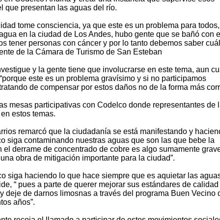
el que presentan las aguas del río.
dad tome consciencia, ya que este es un problema para todos
agua en la ciudad de Los Andes, hubo gente que se bañó con e
s tener personas con cáncer y por lo tanto debemos saber cuá
idente de la Cámara de Turismo de San Esteban
vestigue y la gente tiene que involucrarse en este tema, aun c
 “porque este es un problema gravísimo y si no participamos
ratando de compensar por estos daños no de la forma más corr
 las mesas participativas con Codelco donde representantes de 
en estos temas.
Barrios remarcó que la ciudadanía se está manifestando y hacie
o siga contaminando nuestras aguas que son las que bebe la
on el derrame de concentrado de cobre es algo sumamente grav
na obra de mitigación importante para la ciudad”.
o siga haciendo lo que hace siempre que es aquietar las agua
ide, “ pues a parte de querer mejorar sus estándares de calida
ad y deje de darnos limosnas a través del programa Buen Vecino
tos años”.
nte recoja el llamado a participar de estos movimientos sociales