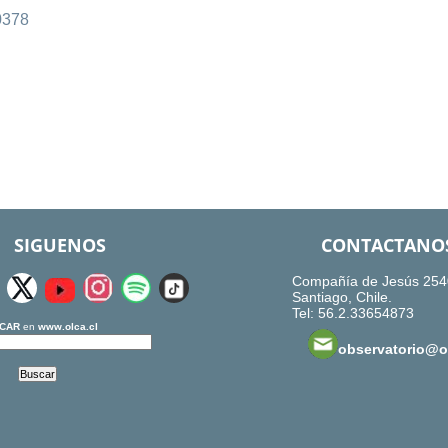
0378
SIGUENOS
CONTACTANO
Compañía de Jesús 254
Santiago, Chile.
Tel: 56.2.33654873
CAR
en
www.olca.cl
observatorio@ol