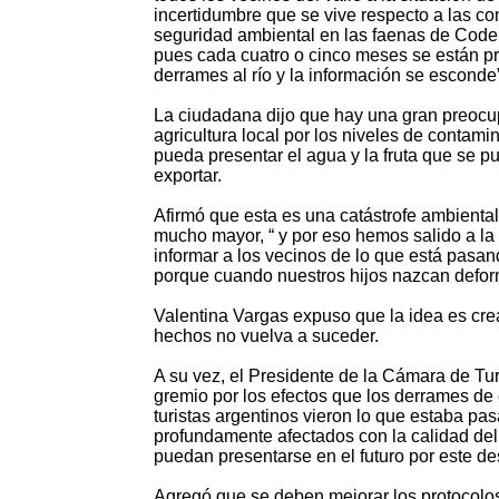
incertidumbre que se vive respecto a las c
seguridad ambiental en las faenas de Codel
pues cada cuatro o cinco meses se están p
derrames al río y la información se esconde”
La ciudadana dijo que hay una gran preocu
agricultura local por los niveles de contam
pueda presentar el agua y la fruta que se p
exportar.
Afirmó que esta es una catástrofe ambiental
mucho mayor, “ y por eso hemos salido a la 
informar a los vecinos de lo que está pas
porque cuando nuestros hijos nazcan defor
Valentina Vargas expuso que la idea es crea
hechos no vuelva a suceder.
A su vez, el Presidente de la Cámara de Tu
gremio por los efectos que los derrames de
turistas argentinos vieron lo que estaba p
profundamente afectados con la calidad de
puedan presentarse en el futuro por este d
Agregó que se deben mejorar los protocolo