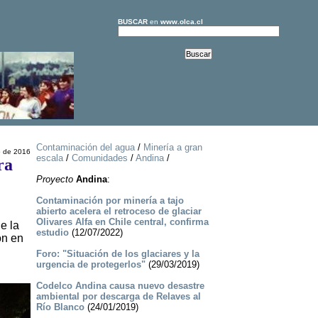
BUSCAR
en
www.olca.cl
Contaminación del agua
/
Minería a gran
o de 2016
escala
/
Comunidades
/
Andina
/
ra
Proyecto
Andina
:
Contaminación por minería a tajo
abierto acelera el retroceso de glaciar
Olivares Alfa en Chile central, confirma
e la
estudio
(12/07/2022)
on en
Foro: "Situación de los glaciares y la
urgencia de protegerlos"
(29/03/2019)
Codelco Andina causa nuevo desastre
ambiental por descarga de Relaves al
Río Blanco
(24/01/2019)