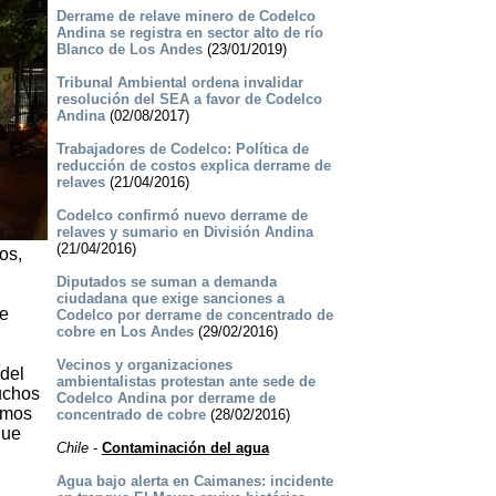
Derrame de relave minero de Codelco
Andina se registra en sector alto de río
Blanco de Los Andes
(23/01/2019)
Tribunal Ambiental ordena invalidar
resolución del SEA a favor de Codelco
Andina
(02/08/2017)
Trabajadores de Codelco: Política de
reducción de costos explica derrame de
relaves
(21/04/2016)
Codelco confirmó nuevo derrame de
relaves y sumario en División Andina
(21/04/2016)
os,
Diputados se suman a demanda
ciudadana que exige sanciones a
de
Codelco por derrame de concentrado de
cobre en Los Andes
(29/02/2016)
Vecinos y organizaciones
del
ambientalistas protestan ante sede de
uchos
Codelco Andina por derrame de
imos
concentrado de cobre
(28/02/2016)
que
Chile
-
Contaminación del agua
Agua bajo alerta en Caimanes: incidente