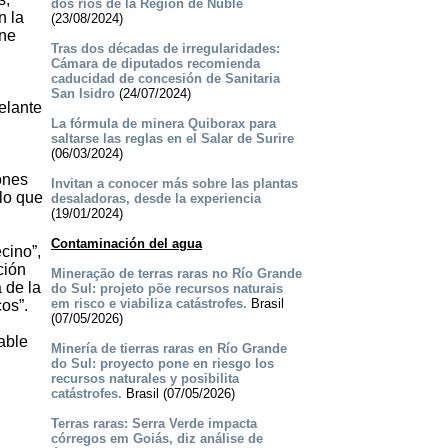
dos ríos de la Región de Ñuble
n la
(23/08/2024)
ene
Tras dos décadas de irregularidades:
Cámara de diputados recomienda
caducidad de concesión de Sanitaria
San Isidro
(24/07/2024)
elante
La fórmula de minera Quiborax para
saltarse las reglas en el Salar de Surire
(06/03/2024)
ones
Invitan a conocer más sobre las plantas
lo que
desaladoras, desde la experiencia
(19/01/2024)
Contaminación del agua
cino”,
ción
Mineração de terras raras no Río Grande
 de la
do Sul: projeto põe recursos naturais
em risco e viabiliza catástrofes.
Brasil
os”.
(07/05/2026)
able
Minería de tierras raras en Río Grande
do Sul: proyecto pone en riesgo los
recursos naturales y posibilita
catástrofes.
Brasil (07/05/2026)
Terras raras: Serra Verde impacta
córregos em Goiás, diz análise de