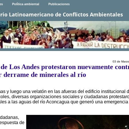
es
Política ambiental
Publicaciones
rio Latinoamericano de Conflictos Ambientales
03 de Marz
 de Los Andes protestaron nuevamente cont
 derrame de minerales al río
 y luego una velatón en las afueras del edificio institucional d
coles, diversas organizaciones sociales y ciudadanas protestar
ales a las aguas del río Aconcagua que generó una emergencia
udadanas,
respuesta de