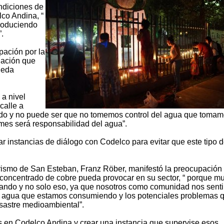
ondiciones de
co Andina, “
roduciendo
.
pación por la
inación que
ueda
 a nivel
calle a
ando y no puede ser que no tomemos control del agua que tomam
mes será responsabilidad del agua”.
r instancias de diálogo con Codelco para evitar que este tipo 
rismo de San Esteban, Franz Röber, manifestó la preocupación 
 concentrado de cobre pueda provocar en su sector, “ porque m
asando y no solo eso, ya que nosotros como comunidad nos sent
l agua que estamos consumiendo y los potenciales problemas 
esastre medioambiental”.
s en Codelco Andina y crear una instancia que supervise esos