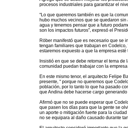
procesos industriales para garantizar el niv
“Lo que queremos también es que la comuni
hubo muchos vecinos que se quedaron sin 
agua y tenemos pensar que a futuro podamo
son los impactos futuros”, expresó el Pres
Röber manifestó que es necesario que se in
tengan familiares que trabajan en Codelco,
estaremos expuesto a que la empresa esté t
Insistió en que se debe retomar el tema de
comunidad puedan trabajar con la empresa 
En este mismo tenor, el arquitecto Felipe 
presente, “ porque no queremos que Codelc
población, por lo tanto lo que ha pasado c
que Andina debe hacerse cargo generando u
Afirmó que no se puede esperar que Codelc
que pasen los días para que la gente se olv
un aporte o mitigación fuerte para la ciud
no se equipara al daño causado durante tan
El arquitecto consideró importante que la ge