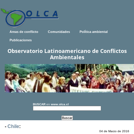
Areas de conflicto
Comunidades
Política ambiental
Publicaciones
Observatorio Latinoamericano de Conflictos
Ambientales
BUSCAR
en
www.olca.cl
-
Chile
:
04 de Marzo de 2016