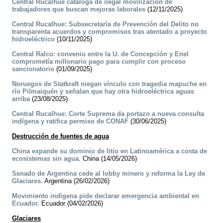
Central Rucalhue cataloga de ilegal movilización de
trabajadores que buscan mejoras laborales
(12/11/2025)
Central Rucalhue: Subsecretaría de Prevención del Delito no
transparenta acuerdos y compromisos tras atentado a proyecto
hidroeléctrico
(10/11/2025)
Central Ralco: convenio entre la U. de Concepción y Enel
comprometía millonario pago para cumplir con proceso
sancionatorio
(01/09/2025)
Noruegos de Statkraft niegan vínculo con tragedia mapuche en
río Pilmaiquén y señalan que hay otra hidroeléctrica aguas
arriba
(23/08/2025)
Central Rucalhue: Corte Suprema da portazo a nueva consulta
indígena y ratifica permiso de CONAF
(30/06/2025)
Destrucción de fuentes de agua
China expande su dominio de litio en Latinoamérica a costa de
ecosistemas sin agua.
China (14/05/2026)
Senado de Argentina cede al lobby minero y reforma la Ley de
Glaciares.
Argentina (26/02/2026)
Movimiento indígena pide declarar emergencia ambiental en
Ecuador.
Ecuador (04/02/2026)
Glaciares