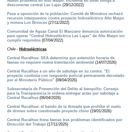
Nuevo problema en Alto Maipo: Incidente en túnel obliga a
desconectar central Las Lajas
(29/12/2022)
Pese a oposición de la población: Comité de Ministros rechazó
recursos interpuestos contra proyecto hidroeléctrico Alto Maipo
y minera Los Bronces
(27/11/2022)
Comunidad de Aguas Canal El Manzano denuncia autorización
para operar “Central Hidroeléctrica Las Lajas” de Alto Maipo sin
cumplir requisitos
(07/04/2022)
Chile
-
Hidroeléctricas
Central Rucalhue: SEA determina que extensión horaria de
faenas no requiere nueva tramitación ambiental
(14/07/2026)
Central Rucalhue a un año de sabotaje en su contra: “El
proyecto continúa con resguardo policial permanente decretado
por el Ministerio Público”
(09/04/2026)
Subsecretaría de Prevención del Delito al banquillo: Consejo
para la Transparencia le ordena entregar actas por sabotaje a
Central Rucalhue
(06/04/2026)
Central Rucalhue: el bando de la Armada que prohíbe el vuelo
de drones sobre cuestionado proyecto chino
(19/01/2026)
Central Rucalhue frena faenas tras problemas identificados por
Dirección del Trabajo
(17/11/2025)